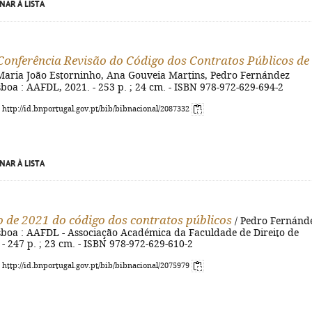
NAR À LISTA
Conferência Revisão do Código dos Contratos Públicos de
 Maria João Estorninho, Ana Gouveia Martins, Pedro Fernández
sboa : AAFDL, 2021. - 253 p. ; 24 cm. - ISBN 978-972-629-694-2
: http://id.bnportugal.gov.pt/bib/bibnacional/2087332
NAR À LISTA
o de 2021 do código dos contratos públicos
/ Pedro Fernánd
isboa : AAFDL - Associação Académica da Faculdade de Direito de
 - 247 p. ; 23 cm. - ISBN 978-972-629-610-2
: http://id.bnportugal.gov.pt/bib/bibnacional/2075979