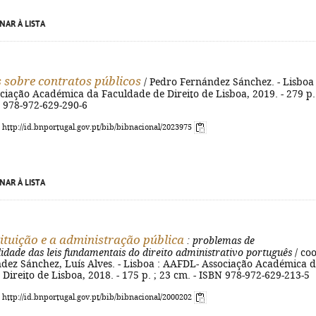
NAR À LISTA
 sobre contratos públicos
/ Pedro Fernández Sánchez. - Lisboa 
iação Académica da Faculdade de Direito de Lisboa, 2019. - 279 p.
N 978-972-629-290-6
: http://id.bnportugal.gov.pt/bib/bibnacional/2023975
NAR À LISTA
ituição e a administração pública
: problemas de
lidade das leis fundamentais do direito administrativo português
/ co
dez Sánchez, Luís Alves. - Lisboa : AAFDL- Associação Académica 
Direito de Lisboa, 2018. - 175 p. ; 23 cm. - ISBN 978-972-629-213-5
: http://id.bnportugal.gov.pt/bib/bibnacional/2000202