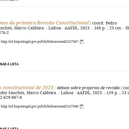
nos da primeira Revisão Constitucional
/ coord. Pedro
chez, Marco Caldeira. - Lisboa : AAFDL, 2023. - 166 p. ; 23 cm. - 
876-2
: http://id.bnportugal.gov.pt/bib/bibnacional/2157047
NAR À LISTA
o constitucional de 2023
: debate sobre projectos de revisão
/ co
ez Sánchez, Marco Caldeira. - Lisboa : AAFDL, 2023. - 159 p. ; 23 
72-629-887-8
: http://id.bnportugal.gov.pt/bib/bibnacional/2157049