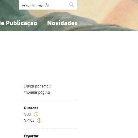
de Publicação
Novidades
s
Religião...
Religião...
Ciências aplicadas...
Ciências aplicadas...
História, geografia, biografias...
História, geografia, biografias...
Enviar por email
Imprimir página
Guardar
ISBD
NP405
Exportar