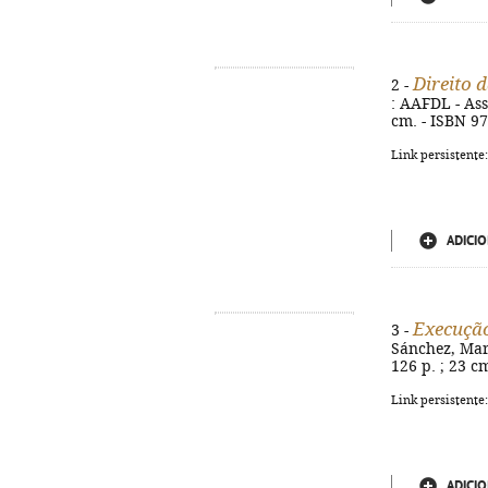
Direito 
2 -
: AAFDL - Ass
cm. - ISBN 9
Link persistente
ADICIO
Execução
3 -
Sánchez, Marc
126 p. ; 23 c
Link persistente
ADICIO