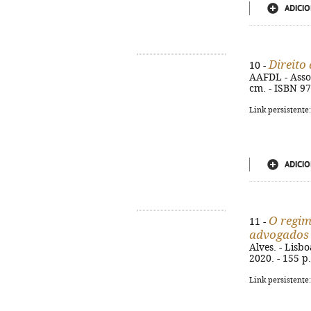
ADICIO
Direito
10 -
AAFDL - Assoc
cm. - ISBN 9
Link persistente
ADICIO
O regim
11 -
advogados 
Alves. - Lisb
2020. - 155 p
Link persistente