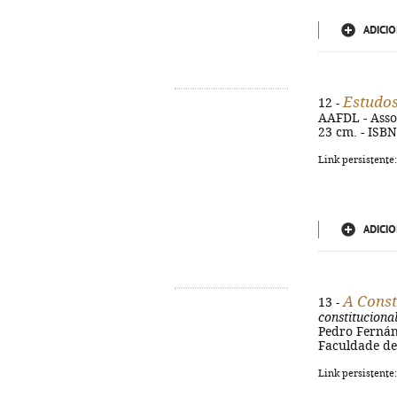
ADICIO
Estudos
12 -
AAFDL - Assoc
23 cm. - ISB
Link persistente
ADICIO
A Const
13 -
constituciona
Pedro Fernán
Faculdade de 
Link persistente