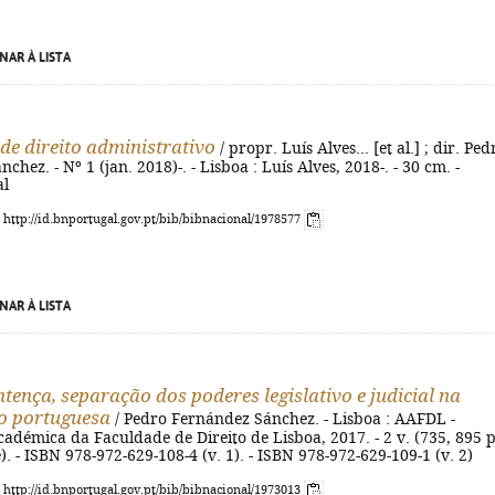
NAR À LISTA
 de direito administrativo
/ propr. Luís Alves... [et al.] ; dir. Ped
hez. - Nº 1 (jan. 2018)-. - Lisboa : Luís Alves, 2018-. - 30 cm. -
al
: http://id.bnportugal.gov.pt/bib/bibnacional/1978577
NAR À LISTA
ntença, separação dos poderes legislativo e judicial na
ão portuguesa
/ Pedro Fernández Sánchez. - Lisboa : AAFDL -
adémica da Faculdade de Direito de Lisboa, 2017. - 2 v. (735, 895 p.
e). - ISBN 978-972-629-108-4 (v. 1). - ISBN 978-972-629-109-1 (v. 2)
: http://id.bnportugal.gov.pt/bib/bibnacional/1973013