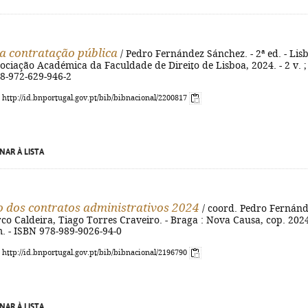
da contratação pública
/ Pedro Fernández Sánchez. - 2ª ed. - Lis
ociação Académica da Faculdade de Direito de Lisboa, 2024. - 2 v. ;
78-972-629-946-2
: http://id.bnportugal.gov.pt/bib/bibnacional/2200817
NAR À LISTA
 dos contratos administrativos 2024
/ coord. Pedro Fernán
o Caldeira, Tiago Torres Craveiro. - Braga : Nova Causa, cop. 2024
m. - ISBN 978-989-9026-94-0
: http://id.bnportugal.gov.pt/bib/bibnacional/2196790
NAR À LISTA