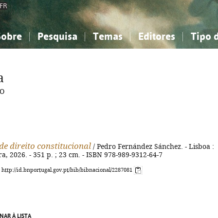
FR
Sobre
Pesquisa
Temas
Editores
Tipo 
obre a Bibliografia Nacional
imples
onhecimento, Informação...
onhecimento, Informação...
Combinada
A minha lista
Como utilizar
Filosofia, psicologia...
Filosofia, psicologia...
Perguntas frequente
a
iências sociais...
iências sociais...
Ciências exatas e naturais...
Ciências exatas e naturais...
RO
rte, desporto...
rte, desporto...
Literatura, linguística...
Literatura, linguística...
de direito constitucional
/ Pedro Fernández Sánchez. - Lisboa :
, 2026. - 351 p. ; 23 cm. - ISBN 978-989-9312-64-7
: http://id.bnportugal.gov.pt/bib/bibnacional/2287081
NAR À LISTA