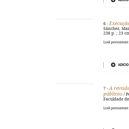
ADICIO
Execução
6 -
Sánchez, Marc
238 p. ; 23 c
Link persistente
ADICIO
A revisã
7 -
públicos
/ P
Faculdade de 
Link persistente