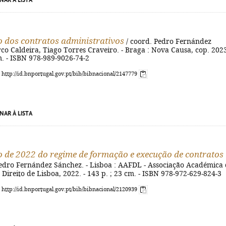
NAR À LISTA
 dos contratos administrativos
/ coord. Pedro Fernández
o Caldeira, Tiago Torres Craveiro. - Braga : Nova Causa, cop. 2023
m. - ISBN 978-989-9026-74-2
: http://id.bnportugal.gov.pt/bib/bibnacional/2147779
NAR À LISTA
o de 2022 do regime de formação e execução de contratos
edro Fernández Sánchez. - Lisboa : AAFDL - Associação Académica
Direito de Lisboa, 2022. - 143 p. ; 23 cm. - ISBN 978-972-629-824-3
: http://id.bnportugal.gov.pt/bib/bibnacional/2120939