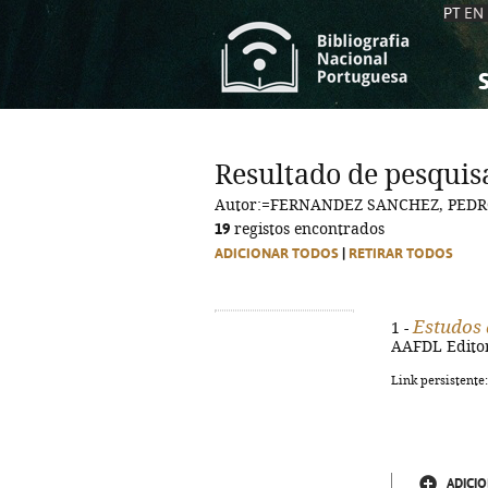
PT
EN
S
S
C
C
Resultado de pesquis
C
C
Autor:=FERNANDEZ SANCHEZ, PED
A
A
19
registos encontrados
ADICIONAR TODOS
|
RETIRAR TODOS
Estudos 
1 -
AAFDL Editora
Link persistente
ADICIO