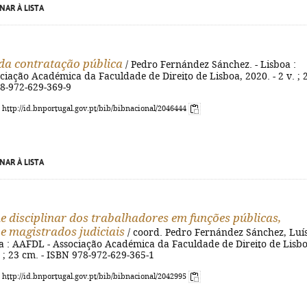
NAR À LISTA
 da contratação pública
/ Pedro Fernández Sánchez. - Lisboa :
iação Académica da Faculdade de Direito de Lisboa, 2020. - 2 v. ; 
78-972-629-369-9
: http://id.bnportugal.gov.pt/bib/bibnacional/2046444
NAR À LISTA
e disciplinar dos trabalhadores em funções públicas,
e magistrados judiciais
/ coord. Pedro Fernández Sánchez, Luí
oa : AAFDL - Associação Académica da Faculdade de Direito de Lisbo
. ; 23 cm. - ISBN 978-972-629-365-1
: http://id.bnportugal.gov.pt/bib/bibnacional/2042995