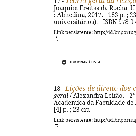
Teoria geral da relaçã
17 -
Joaquim Freitas da Rocha, Hu
: Almedina, 2017. - 183 p. ; 
universitários). - ISBN 978-9
Link persistente: http://id.bnportu
ADICIONAR À LISTA
Lições de direito dos 
18 -
geral
/ Alexandra Leitão. - 2ª
Académica da Faculdade de Di
[4] p. ; 23 cm
Link persistente: http://id.bnportu