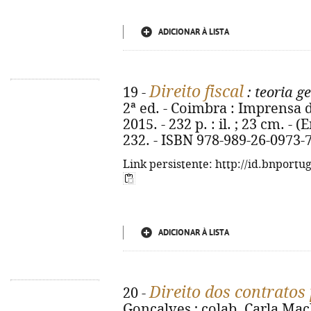
ADICIONAR À LISTA
Direito fiscal
19 -
: teoria g
2ª ed. - Coimbra : Imprensa
2015. - 232 p. : il. ; 23 cm. - (
232. - ISBN 978-989-26-0973-
Link persistente: http://id.bnportu
ADICIONAR À LISTA
Direito dos contratos
20 -
Gonçalves ; colab. Carla Ma