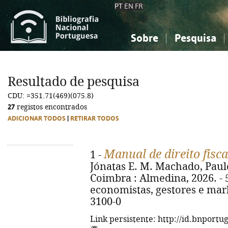
PT
EN
FR
Sobre
Pesquisa
Sobre a Bibliografia Nacional
Simples
Conhecimento, Informação...
Conhecimento, Informação...
Combinada
A
Resultado de pesquisa
Ciências sociais...
Ciências sociais...
CDU: =351.71(469)(075.8)
Arte, desporto...
Arte, desporto...
27
registos encontrados
ADICIONAR TODOS
|
RETIRAR TODOS
Manual de direito fisca
1 -
Jónatas E. M. Machado, Paulo
Coimbra : Almedina, 2026. - 5
economistas, gestores e mark
3100-0
Link persistente: http://id.bnportu