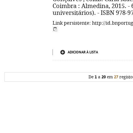
Coimbra : Almedina, 2015. - 6
universitários). - ISBN 978-9
Link persistente: http://id.bnportu
ADICIONAR À LISTA
De
1
a
20
em
27
registo