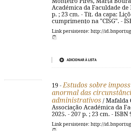
Monteiro Pires, Marta Boura.
Académica da Faculdade de Di
p. ; 23 cm. - Tít. da capa: Li
cumprimento na "CISG". - IS
Link persistente: http://id.bnportu
ADICIONAR À LISTA
Estudos sobre impossi
19 -
anormal das circunstânci
administrativos
/ Mafalda 
Associação Académica da Fac
2025. - 207 p. ; 23 cm. - ISBN
Link persistente: http://id.bnportu