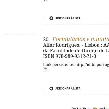
ADICIONAR À LISTA
Formulários e minutas
20 -
Alfar Rodrigues. - Lisboa :
da Faculdade de Direito de Lis
ISBN 978-989-9312-21-0
Link persistente: http://id.bnportu
ADICIONAR À LISTA
De
1
a
20
em
356
regist