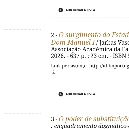
ADICIONAR À LISTA
O surgimento do Estad
2 -
Dom Manuel I
/ Jarbas Vas
Associação Académica da Fac
2026. - 637 p. ; 23 cm. - ISBN
Link persistente: http://id.bnportu
ADICIONAR À LISTA
O poder de substituiçã
3 -
: enquadramento dogmático-c