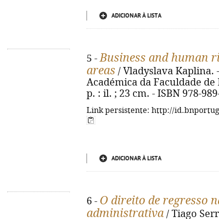
ADICIONAR À LISTA
Business and human rig
5 -
areas
/ Vladyslava Kaplina. 
Académica da Faculdade de Di
p. : il. ; 23 cm. - ISBN 978-98
Link persistente: http://id.bnportu
ADICIONAR À LISTA
O direito de regresso 
6 -
administrativa
/ Tiago Serr