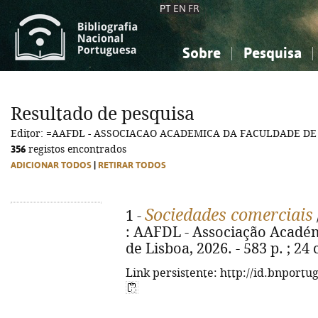
PT
EN
FR
Sobre
Pesquisa
Sobre a Bibliografia Nacional
Simples
Conhecimento, Informação...
Conhecimento, Informação...
Combinada
A
Resultado de pesquisa
Ciências sociais...
Ciências sociais...
Editor: =AAFDL - ASSOCIACAO ACADEMICA DA FACULDADE DE
Arte, desporto...
Arte, desporto...
356
registos encontrados
ADICIONAR TODOS
|
RETIRAR TODOS
Sociedades comerciais
1 -
: AAFDL - Associação Académ
de Lisboa, 2026. - 583 p. ; 2
Link persistente: http://id.bnportu