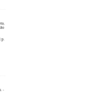
to,
mão
 p.
. -