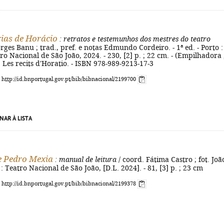
rias de Horácio
: retratos e testemunhos dos mestres do teatro
rges Banu ; trad., pref. e notas Edmundo Cordeiro. - 1ª ed. - Porto :
o Nacional de São João, 2024. - 230, [2] p. ; 22 cm. - (Empilhadora 
g.: Les recits d'Horatio. - ISBN 978-989-9213-17-3
: http://id.bnportugal.gov.pt/bib/bibnacional/2199700
NAR À LISTA
e Pedro Mexia
: manual de leitura
/ coord. Fátima Castro ; fot. Joã
: Teatro Nacional de São João, [D.L. 2024]. - 81, [3] p. ; 23 cm
: http://id.bnportugal.gov.pt/bib/bibnacional/2199378