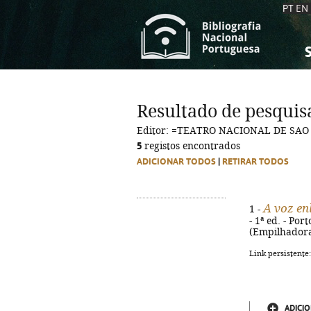
PT
EN
S
S
C
C
Resultado de pesquis
C
C
Editor: =TEATRO NACIONAL DE SAO
A
A
5
registos encontrados
ADICIONAR TODOS
|
RETIRAR TODOS
A voz en
1 -
- 1ª ed. - Por
(Empilhadora 
Link persistente
ADICIO