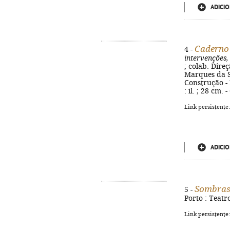
ADICIO
Caderno
4 -
intervenções,
; colab. Dire
Marques da Si
Construção - 
: il. ; 28 cm.
Link persistente
ADICIO
Sombra
5 -
Porto : Teatro
Link persistente