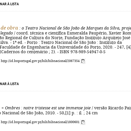
NAR À LISTA
 de obra
: o Teatro Nacional de São João de Marques da Silva, proje
 legado
/ coord. técnica e científica Esmeralda Paupério, Xavier Ro
ção Regional de Cultura do Norte, Fundação Instituto Arquiteto José
lva. - 1ª ed. - Porto : Teatro Nacional de São João : Instituto da
Faculdade de Engenharia da Universidade do Porto, 2020. - 247, [4]
 - (Cadernos do centenário ; 2). - ISBN 978-989-54947-0-5
: http://id.bnportugal.gov.pt/bib/bibnacional/2067354
NAR À LISTA
s
=
Ombres
: notre tristesse est une immense joie
/ versão Ricardo Pais
 Nacional de São João, 2010. - 50,[1] p. : il. ; 24 cm
: http://id.bnportugal.gov.pt/bib/bibnacional/1800601