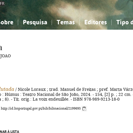
FR
Sobre
Pesquisa
Temas
Editores
Tipo 
obre a Bibliografia Nacional
imples
onhecimento, Informação...
onhecimento, Informação...
Combinada
A minha lista
Como utilizar
Filosofia, psicologia...
Filosofia, psicologia...
Perguntas frequente
a
iências sociais...
iências sociais...
Ciências exatas e naturais...
Ciências exatas e naturais...
 JOAO
rte, desporto...
rte, desporto...
Literatura, linguística...
Literatura, linguística...
lutada
/ Nicole Loraux ; trad. Manuel de Freitas ; pref. Marta Várz
to : Húmus : Teatro Nacional de São João, 2024. - 154, [2] p. ; 22 cm. 
; 8). - Tít. orig.: La voix endeuillée. - ISBN 978-989-9213-18-0
: http://id.bnportugal.gov.pt/bib/bibnacional/2199695
NAR À LISTA