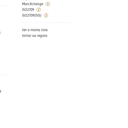
MarcXchange
ISO2709
ISO2709(ISIS)
Ver a minha lista
;
Voltar ao registo
o