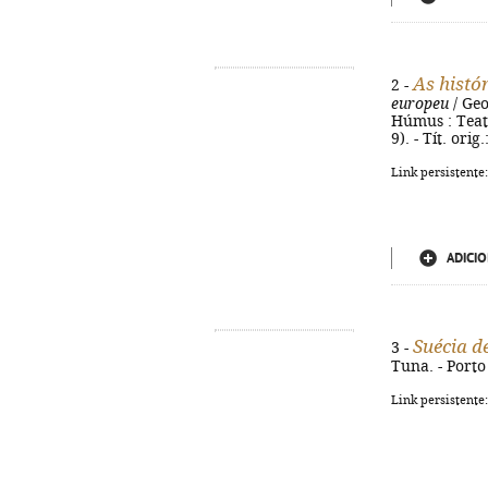
As histó
2 -
europeu
/ Geo
Húmus : Teatr
9). - Tít. ori
Link persistente
ADICIO
Suécia d
3 -
Tuna. - Porto 
Link persistente