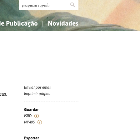
de Publicação
Novidades
s
Religião...
Religião...
Ciências aplicadas...
Ciências aplicadas...
História, geografia, biografias...
História, geografia, biografias...
Enviar por email
eas.
Imprimir página
-
Guardar
ISBD
NP405
Exportar