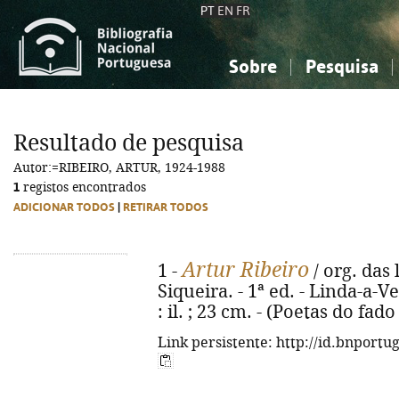
PT
EN
FR
Sobre
Pesquisa
Sobre a Bibliografia Nacional
Simples
Conhecimento, Informação...
Conhecimento, Informação...
Combinada
A
Resultado de pesquisa
Ciências sociais...
Ciências sociais...
Autor:=RIBEIRO, ARTUR, 1924-1988
Arte, desporto...
Arte, desporto...
1
registos encontrados
ADICIONAR TODOS
|
RETIRAR TODOS
Artur Ribeiro
1 -
/ org. das
Siqueira. - 1ª ed. - Linda-a-V
: il. ; 23 cm. - (Poetas do fad
Link persistente: http://id.bnportu