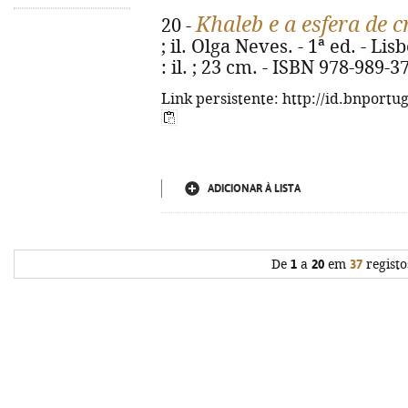
Khaleb e a esfera de c
20 -
; il. Olga Neves. - 1ª ed. - Lis
: il. ; 23 cm. - ISBN 978-989-3
Link persistente: http://id.bnportu
ADICIONAR À LISTA
De
1
a
20
em
37
registo