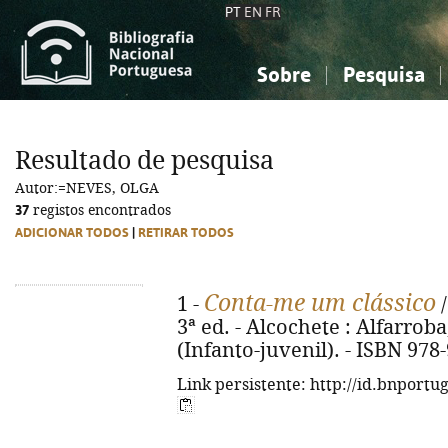
PT
EN
FR
Sobre
Pesquisa
Sobre a Bibliografia Nacional
Simples
Conhecimento, Informação...
Conhecimento, Informação...
Combinada
A
Resultado de pesquisa
Ciências sociais...
Ciências sociais...
Autor:=NEVES, OLGA
Arte, desporto...
Arte, desporto...
37
registos encontrados
ADICIONAR TODOS
|
RETIRAR TODOS
Conta-me um clássico
1 -
/
3ª ed. - Alcochete : Alfarroba, 
(Infanto-juvenil). - ISBN 978
Link persistente: http://id.bnportu