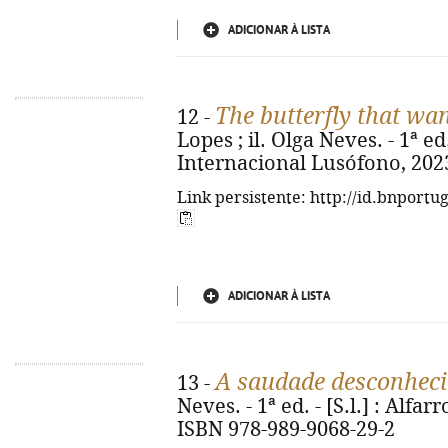
ADICIONAR À LISTA
The butterfly that wan
12 -
Lopes ; il. Olga Neves. - 1ª 
Internacional Lusófono, 2023. 
Link persistente: http://id.bnportu
ADICIONAR À LISTA
A saudade desconhec
13 -
Neves. - 1ª ed. - [S.l.] : Alfarro
ISBN 978-989-9068-29-2