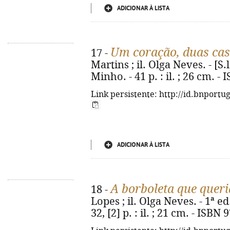
ADICIONAR À LISTA
Um coração, duas ca
17 -
Martins ; il. Olga Neves. - [S.l
Minho. - 41 p. : il. ; 26 cm. 
Link persistente: http://id.bnportu
ADICIONAR À LISTA
A borboleta que queri
18 -
Lopes ; il. Olga Neves. - 1ª ed
32, [2] p. : il. ; 21 cm. - ISB