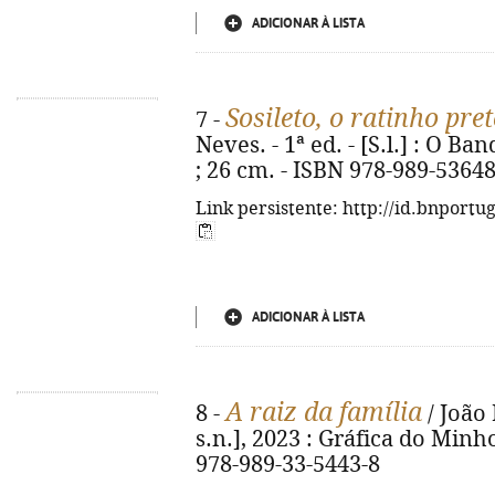
ADICIONAR À LISTA
Sosileto, o ratinho pre
7 -
Neves. - 1ª ed. - [S.l.] : O Band
; 26 cm. - ISBN 978-989-53648
Link persistente: http://id.bnportu
ADICIONAR À LISTA
A raiz da família
8 -
/ João 
s.n.], 2023 : Gráfica do Minho. 
978-989-33-5443-8