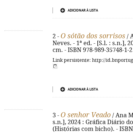
ADICIONAR À LISTA
O sótão dos sorrisos
2 -
/ 
Neves. - 1ª ed. - [S.l. : s.n.], 2
cm. - ISBN 978-989-35748-1-2
Link persistente: http://id.bnportu
ADICIONAR À LISTA
O senhor Veado
3 -
/ Ana Me
s.n.], 2024 : Gráfica Diário do 
(Histórias com bicho). - ISB