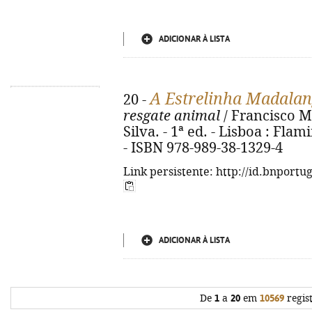
ADICIONAR À LISTA
A Estrelinha Madalan
20 -
resgate animal
/ Francisco M.
Silva. - 1ª ed. - Lisboa : Flami
- ISBN 978-989-38-1329-4
Link persistente: http://id.bnportu
ADICIONAR À LISTA
De
1
a
20
em
10569
regis