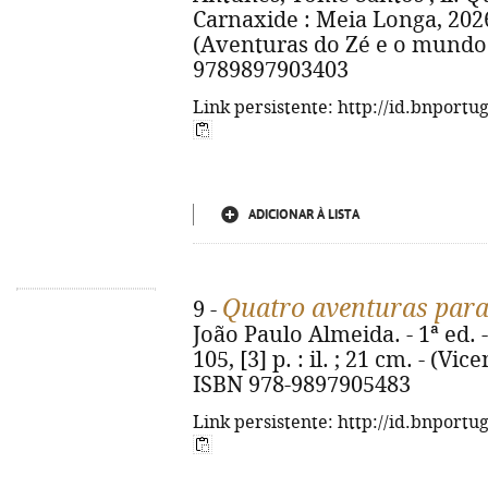
Carnaxide : Meia Longa, 2026. -
(Aventuras do Zé e o mundo d
9789897903403
Link persistente: http://id.bnportu
ADICIONAR À LISTA
Quatro aventuras para
9 -
João Paulo Almeida. - 1ª ed. 
105, [3] p. : il. ; 21 cm. - (V
ISBN 978-9897905483
Link persistente: http://id.bnportu