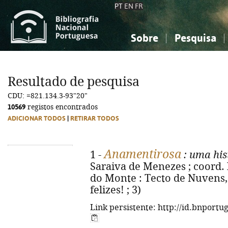
PT
EN
FR
Sobre
Pesquisa
Sobre a Bibliografia Nacional
Simples
Conhecimento, Informação...
Conhecimento, Informação...
Combinada
A
Resultado de pesquisa
Ciências sociais...
Ciências sociais...
CDU: =821.134.3-93"20"
Arte, desporto...
Arte, desporto...
10569
registos encontrados
ADICIONAR TODOS
|
RETIRAR TODOS
Anamentirosa
1 -
: uma his
Saraiva de Menezes ; coord. 
do Monte : Tecto de Nuvens, 2
felizes! ; 3)
Link persistente: http://id.bnportu