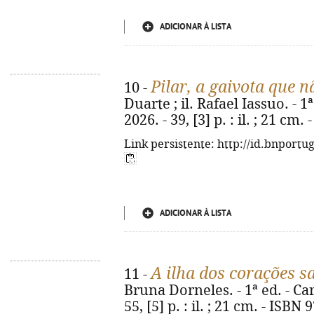
ADICIONAR À LISTA
Pilar, a gaivota que n
10 -
Duarte ; il. Rafael Iassuo. - 
2026. - 39, [3] p. : il. ; 21 c
Link persistente: http://id.bnportu
ADICIONAR À LISTA
A ilha dos corações sa
11 -
Bruna Dorneles. - 1ª ed. - Ca
55, [5] p. : il. ; 21 cm. - ISB