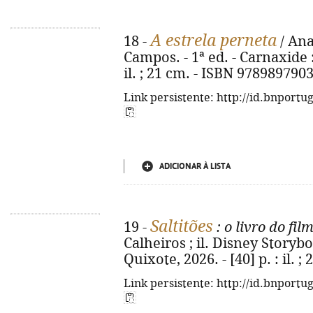
A estrela perneta
18 -
/ Ana
Campos. - 1ª ed. - Carnaxide :
il. ; 21 cm. - ISBN 978989790
Link persistente: http://id.bnportu
ADICIONAR À LISTA
Saltitões
19 -
: o livro do fil
Calheiros ; il. Disney Storyb
Quixote, 2026. - [40] p. : il. 
Link persistente: http://id.bnportu