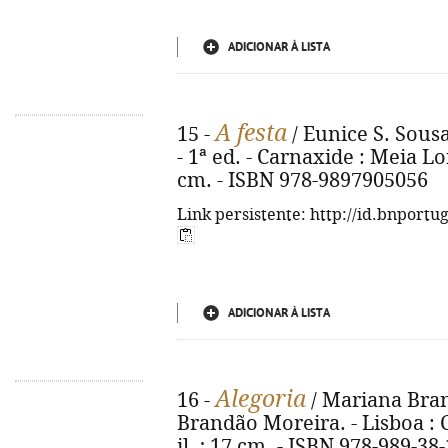
ADICIONAR À LISTA
A festa
15 -
/ Eunice S. Sousa
- 1ª ed. - Carnaxide : Meia Long
cm. - ISBN 978-9897905056
Link persistente: http://id.bnportu
ADICIONAR À LISTA
Alegoria
16 -
/ Mariana Bran
Brandão Moreira. - Lisboa : Ch
il. ; 17 cm. - ISBN 978-989-38