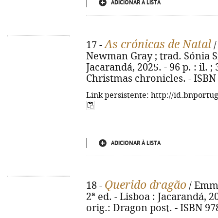
ADICIONAR À LISTA
As crónicas de Natal
17 -
/
Newman Gray ; trad. Sónia Silv
Jacarandá, 2025. - 96 p. : il. ;
Christmas chronicles. - ISBN
Link persistente: http://id.bnportu
ADICIONAR À LISTA
Querido dragão
18 -
/ Emma 
2ª ed. - Lisboa : Jacarandá, 2025
orig.: Dragon post. - ISBN 97