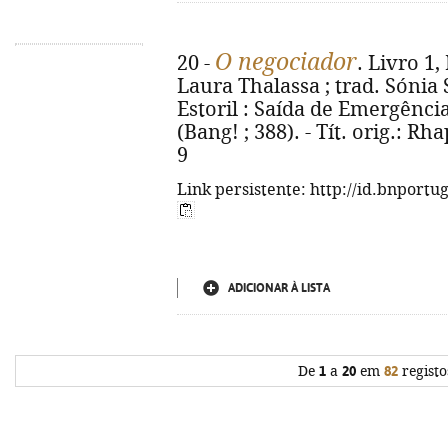
O negociador
20 -
. Livro 1,
Laura Thalassa ; trad. Sónia S
Estoril : Saída de Emergência, 
(Bang! ; 388). - Tít. orig.: R
9
Link persistente: http://id.bnportu
ADICIONAR À LISTA
De
1
a
20
em
82
registo