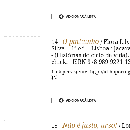
ADICIONAR À LISTA
O pintainho
14 -
/ Flora Lil
Silva. - 1ª ed. - Lisboa : Jacara
- (Histórias do ciclo da vida). 
chick. - ISBN 978-989-9221-1
Link persistente: http://id.bnportu
ADICIONAR À LISTA
Não é justo, urso!
15 -
/ Lo