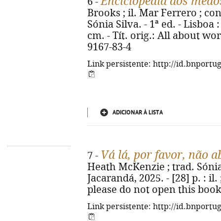
Enciclopédia dos medo
6 -
Brooks ; il. Mar Ferrero ; co
Sónia Silva. - 1ª ed. - Lisboa :
cm. - Tít. orig.: All about wo
9167-83-4
Link persistente: http://id.bnportu
ADICIONAR À LISTA
Vá lá, por favor, não a
7 -
Heath McKenzie ; trad. Sónia S
Jacarandá, 2025. - [28] p. : il. 
please do not open this book
Link persistente: http://id.bnportu