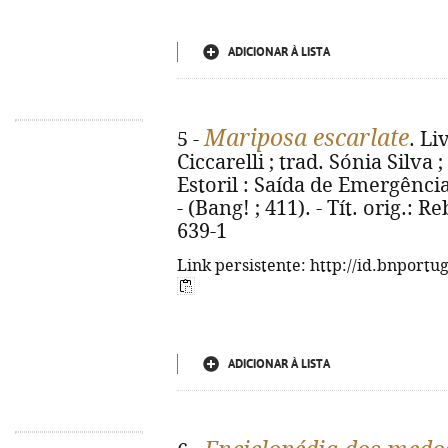
ADICIONAR À LISTA
Mariposa escarlate
5 -
. Li
Ciccarelli ; trad. Sónia Silva ;
Estoril : Saída de Emergência, 
- (Bang! ; 411). - Tít. orig.: 
639-1
Link persistente: http://id.bnportu
ADICIONAR À LISTA