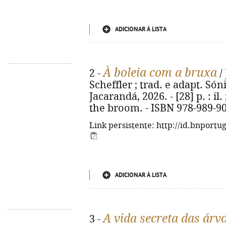
ADICIONAR À LISTA
À boleia com a bruxa
2 -
/ 
Scheffler ; trad. e adapt. Sónia
Jacarandá, 2026. - [28] p. : il
the broom. - ISBN 978-989-9
Link persistente: http://id.bnportu
ADICIONAR À LISTA
A vida secreta das árv
3 -