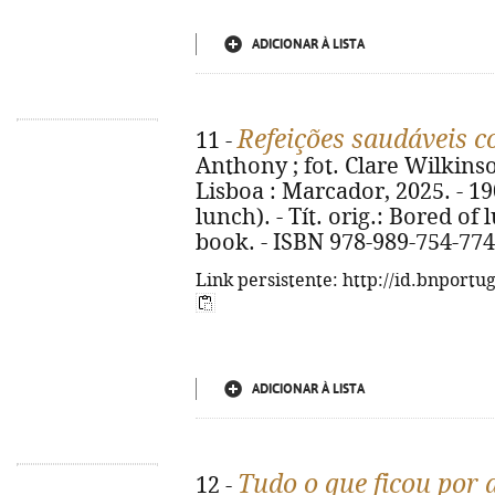
ADICIONAR À LISTA
Refeições saudáveis c
11 -
Anthony ; fot. Clare Wilkinson 
Lisboa : Marcador, 2025. - 190,
lunch). - Tít. orig.: Bored of
book. - ISBN 978-989-754-774
Link persistente: http://id.bnportu
ADICIONAR À LISTA
Tudo o que ficou por 
12 -