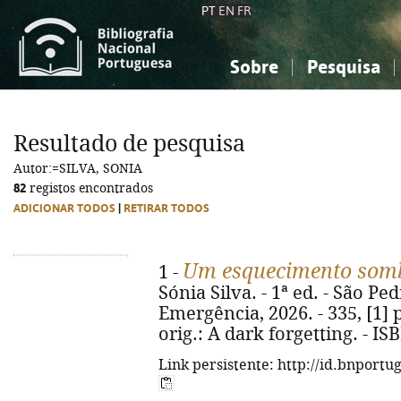
PT
EN
FR
Sobre
Pesquisa
Sobre a Bibliografia Nacional
Simples
Conhecimento, Informação...
Conhecimento, Informação...
Combinada
A
Resultado de pesquisa
Ciências sociais...
Ciências sociais...
Autor:=SILVA, SONIA
Arte, desporto...
Arte, desporto...
82
registos encontrados
ADICIONAR TODOS
|
RETIRAR TODOS
Um esquecimento som
1 -
Sónia Silva. - 1ª ed. - São Ped
Emergência, 2026. - 335, [1] p.
orig.: A dark forgetting. - I
Link persistente: http://id.bnportu