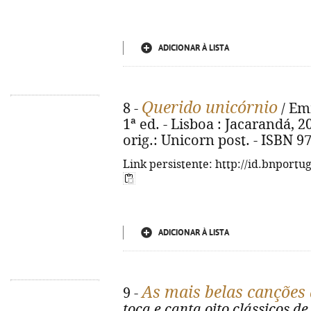
ADICIONAR À LISTA
Querido unicórnio
8 -
/ Emm
1ª ed. - Lisboa : Jacarandá, 2025
orig.: Unicorn post. - ISBN 9
Link persistente: http://id.bnportu
ADICIONAR À LISTA
As mais belas canções 
9 -
toca e canta oito clássicos de