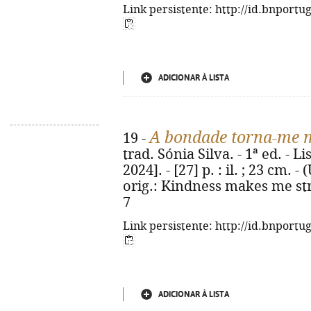
Link persistente: http://id.bnportu
ADICIONAR À LISTA
A bondade torna-me m
19 -
trad. Sónia Silva. - 1ª ed. - L
2024]. - [27] p. : il. ; 23 cm.
orig.: Kindness makes me str
7
Link persistente: http://id.bnportu
ADICIONAR À LISTA