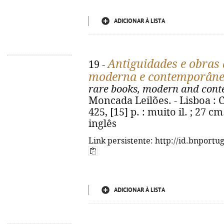
ADICIONAR À LISTA
Antiguidades e obras d
19 -
moderna e contemporân
rare books, modern and cont
Moncada Leilões. - Lisboa : 
425, [15] p. : muito il. ; 27 
inglês
Link persistente: http://id.bnportu
ADICIONAR À LISTA