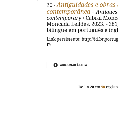
Antiguidades e obras
20 -
contemporânea
=
Antiques
contemporary
/ Cabral Monca
Moncada Leilões, 2023. - 281, [
bilingue em português e ing
Link persistente: http://id.bnportu
ADICIONAR À LISTA
De
1
a
20
em
58
registo