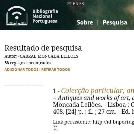
PT
EN
FR
Sobre
Pesquisa
Sobre a Bibliografia Nacional
Simples
Conhecimento, Informação...
Conhecimento, Informação...
Combinada
A
Resultado de pesquisa
Ciências sociais...
Ciências sociais...
Autor:=CABRAL MONCADA LEILOES
Arte, desporto...
Arte, desporto...
58
registos encontrados
ADICIONAR TODOS
|
RETIRAR TODOS
Colecção particular, an
1 -
=
Antiques and works of art, a
Moncada Leilões. - Lisboa : 
408, [24] p. : il. ; 27 cm. - E
Link persistente: http://id.bnportu