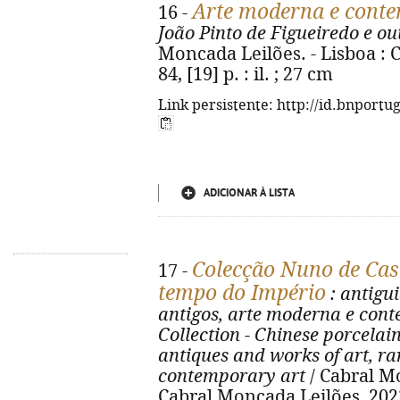
Arte moderna e cont
16 -
João Pinto de Figueiredo e o
Moncada Leilões. - Lisboa : 
84, [19] p. : il. ; 27 cm
Link persistente: http://id.bnportu
ADICIONAR À LISTA
Colecção Nuno de Cast
17 -
tempo do Império
: antigui
antigos, arte moderna e con
Collection - Chinese porcelain
antiques and works of art, r
contemporary art
/ Cabral Mo
Cabral Moncada Leilões, 2023. -