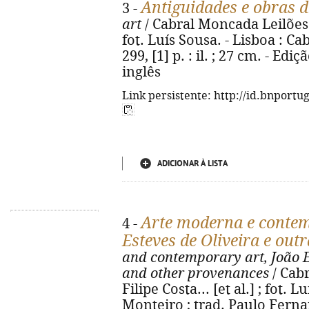
Antiguidades e obras d
3 -
art
/ Cabral Moncada Leilões ; d
fot. Luís Sousa. - Lisboa : C
299, [1] p. : il. ; 27 cm. - E
inglês
Link persistente: http://id.bnportu
ADICIONAR À LISTA
Arte moderna e contem
4 -
Esteves de Oliveira e out
and contemporary art, João Es
and other provenances
/ Cabr
Filipe Costa... [et al.] ; fot.
Monteiro ; trad. Paulo Fernan