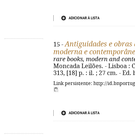
ADICIONAR À LISTA
Antiguidades e obras d
15 -
moderna e contemporân
rare books, modern and cont
Moncada Leilões. - Lisboa : 
313, [18] p. : il. ; 27 cm. - E
Link persistente: http://id.bnportu
ADICIONAR À LISTA