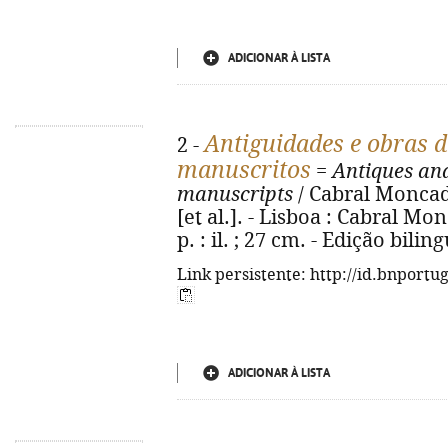
ADICIONAR À LISTA
Antiguidades e obras de
2 -
manuscritos
=
Antiques and
manuscripts
/ Cabral Moncada 
[et al.]. - Lisboa : Cabral Mon
p. : il. ; 27 cm. - Edição bil
Link persistente: http://id.bnportu
ADICIONAR À LISTA