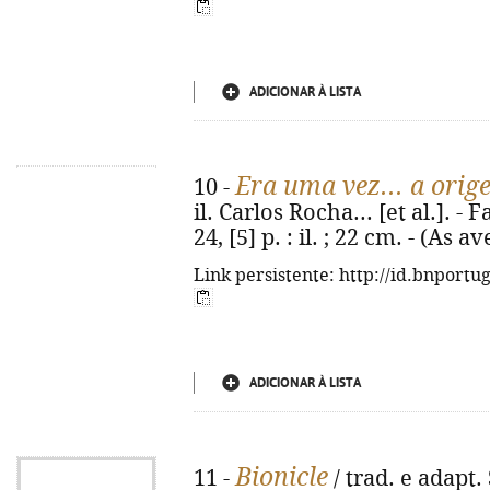
ADICIONAR À LISTA
Era uma vez... a orig
10 -
il. Carlos Rocha... [et al.]. -
24, [5] p. : il. ; 22 cm. - (As
Link persistente: http://id.bnportu
ADICIONAR À LISTA
Bionicle
11 -
/ trad. e adapt. 