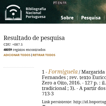
PT
EN
FR
Sobre
Pesquisa
Sobre a Bibliografia Nacional
Simples
Conhecimento, Informação...
Conhecimento, Informação...
Combinada
A
Resultado de pesquisa
Ciências sociais...
Ciências sociais...
CDU: =087.5
Arte, desporto...
Arte, desporto...
48059
registos encontrados
ADICIONAR TODOS
|
RETIRAR TODOS
Formiguela
1 -
/ Margarida F
Fernandes ; rev. texto Eurico
Zero a Oito, 2016. - 127 p. : i
tradicional ; 3). - A partir d
713-3
Link persistente: http://id.bnportu