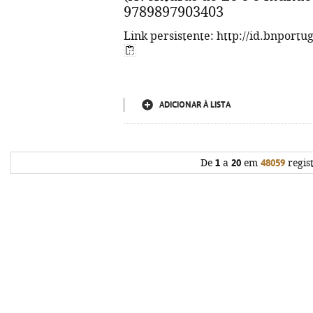
9789897903403
Link persistente: http://id.bnportu
ADICIONAR À LISTA
De
1
a
20
em
48059
regis