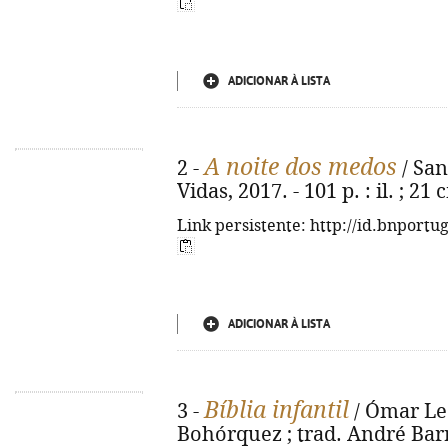
ADICIONAR À LISTA
A noite dos medos
2 -
/ Sant
Vidas, 2017. - 101 p. : il. ; 21
Link persistente: http://id.bnportu
ADICIONAR À LISTA
Bíblia infantil
3 -
/ Ómar Leó
Bohórquez ; trad. André Barre