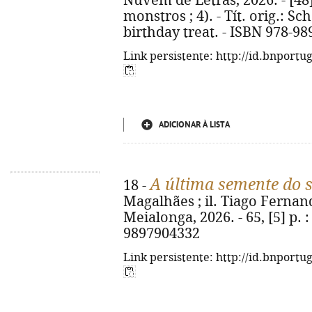
Nuvem de Letras, 2026. - [48] p
monstros ; 4). - Tít. orig.: S
birthday treat. - ISBN 978-98
Link persistente: http://id.bnportu
ADICIONAR À LISTA
A última semente do 
18 -
Magalhães ; il. Tiago Fernand
Meialonga, 2026. - 65, [5] p. : 
9897904332
Link persistente: http://id.bnportu