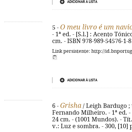
ADICIONAR À LISTA
O meu livro é um navi
5 -
- 1ª ed. - [S.l.] : Acento Tónico
cm. - ISBN 978-989-54576-1-8
Link persistente: http://id.bnportu
ADICIONAR À LISTA
Grisha
6 -
/ Leigh Bardugo ; 
Fernando Milheiro. - 1ª ed. - Al
24 cm. - (1001 Mundos). - Tít
v.: Luz e sombra. - 300, [10]