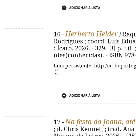
ADICIONAR À LISTA
Herberto Helder
16 -
/ Raqu
Rodrigues ; coord. Luís Eduar
: Ícaro, 2026. - 329, [3] p. : il.
(des)conhecidas). - ISBN 978
Link persistente: http://id.bnportu
ADICIONAR À LISTA
Na festa da Joana, at
17 -
; il. Chris Kennett ; trad. Ana