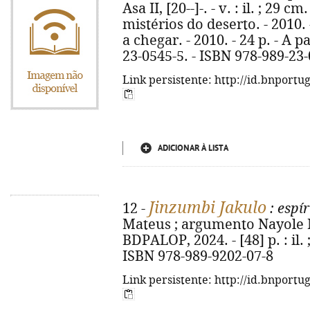
Asa II, [20--]-. - v. : il. ; 29 cm
mistérios do deserto. - 2010. 
a chegar. - 2010. - 24 p. - A p
23-0545-5. - ISBN 978-989-23
Link persistente: http://id.bnportu
ADICIONAR À LISTA
Jinzumbi Jakulo
12 -
: espír
Mateus ; argumento Nayole Mat
BDPALOP, 2024. - [48] p. : il.
ISBN 978-989-9202-07-8
Link persistente: http://id.bnportu