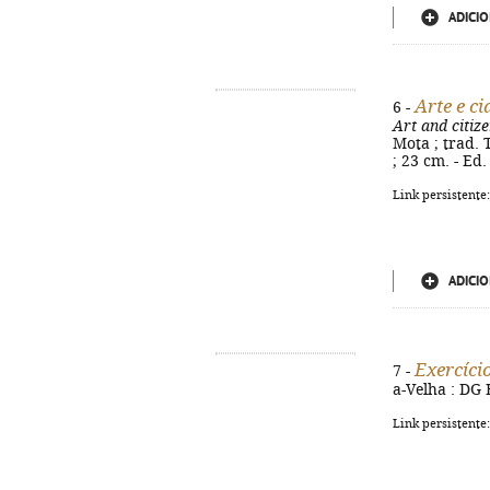
ADICIO
Arte e c
6 -
Art and citize
Mota ; trad. T
; 23 cm. - Ed
Link persistente
ADICIO
Exercíci
7 -
a-Velha : DG 
Link persistente