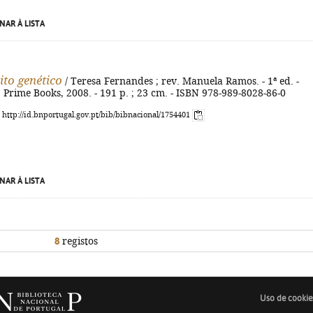
NAR À LISTA
ito genético
/ Teresa Fernandes ; rev. Manuela Ramos. - 1ª ed. -
: Prime Books, 2008. - 191 p. ; 23 cm. - ISBN 978-989-8028-86-0
: http://id.bnportugal.gov.pt/bib/bibnacional/1754401
NAR À LISTA
8
registos
Uso de cookie