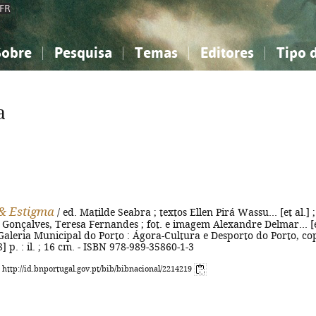
FR
Sobre
Pesquisa
Temas
Editores
Tipo 
obre a Bibliografia Nacional
imples
onhecimento, Informação...
onhecimento, Informação...
Combinada
A minha lista
Como utilizar
Filosofia, psicologia...
Filosofia, psicologia...
Perguntas frequente
a
iências sociais...
iências sociais...
Ciências exatas e naturais...
Ciências exatas e naturais...
rte, desporto...
rte, desporto...
Literatura, linguística...
Literatura, linguística...
& Estigma
/ ed. Matilde Seabra ; textos Ellen Pirá Wassu... [et al.] ;
 Gonçalves, Teresa Fernandes ; fot. e imagem Alexandre Delmar... [
 : Galeria Municipal do Porto : Ágora-Cultura e Desporto do Porto, co
8] p. : il. ; 16 cm. - ISBN 978-989-35860-1-3
: http://id.bnportugal.gov.pt/bib/bibnacional/2214219