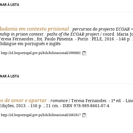
NAR À LISTA
idadania em contexto prisional
: percursos do projecto ECOAR
nship in prison context
: paths of the ECOAR project
/ coord. Maria J
eresa Fernandes ; fot. Paulo Pimenta. - Porto : PELE, 2016. - 148 p. : 
. bilingue em português e inglês
: http://id.bnportugal.gov.pt/bib/bibnacional/1990882
NAR À LISTA
os de amor e apartar
: romance
/ Teresa Fernandes. - 1ª ed. - Lin
Edições, 2013. - 156 p. ; 21 cm. - ISBN 978-989-8661-07-4
: http://id.bnportugal.gov.pt/bib/bibnacional/1861817