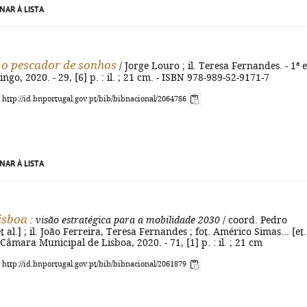
NAR À LISTA
 o pescador de sonhos
/ Jorge Louro ; il. Teresa Fernandes. - 1ª e
ngo, 2020. - 29, [6] p. : il. ; 21 cm. - ISBN 978-989-52-9171-7
: http://id.bnportugal.gov.pt/bib/bibnacional/2064786
NAR À LISTA
isboa
: visão estratégica para a mobilidade 2030
/ coord. Pedro
 al.] ; il. João Ferreira, Teresa Fernandes ; fot. Américo Simas... [et.
: Câmara Municipal de Lisboa, 2020. - 71, [1] p. : il. ; 21 cm
: http://id.bnportugal.gov.pt/bib/bibnacional/2061879