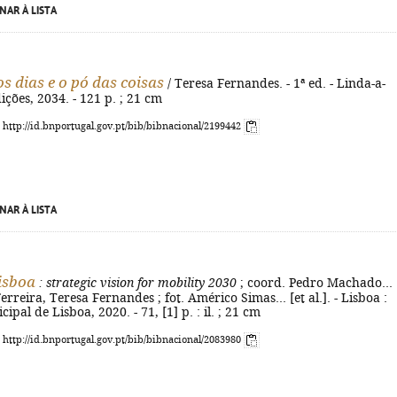
NAR À LISTA
s dias e o pó das coisas
/ Teresa Fernandes. - 1ª ed. - Linda-a-
ições, 2034. - 121 p. ; 21 cm
: http://id.bnportugal.gov.pt/bib/bibnacional/2199442
NAR À LISTA
isboa
: strategic vision for mobility 2030
; coord. Pedro Machado... 
o Ferreira, Teresa Fernandes ; fot. Américo Simas... [et al.]. - Lisboa :
pal de Lisboa, 2020. - 71, [1] p. : il. ; 21 cm
: http://id.bnportugal.gov.pt/bib/bibnacional/2083980