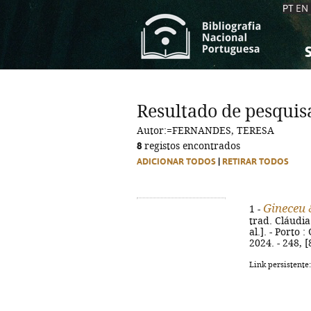
PT
EN
S
S
C
C
Resultado de pesquis
C
C
Autor:=FERNANDES, TERESA
A
A
8
registos encontrados
ADICIONAR TODOS
|
RETIRAR TODOS
Gineceu 
1 -
trad. Cláudia
al.]. - Porto
2024. - 248, [
Link persistente