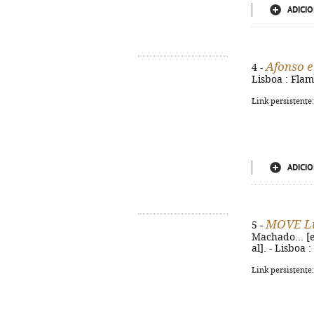
ADICIO
Afonso e
4 -
Lisboa : Flami
Link persistente
ADICIO
MOVE L
5 -
Machado... [et
al]. - Lisboa 
Link persistente