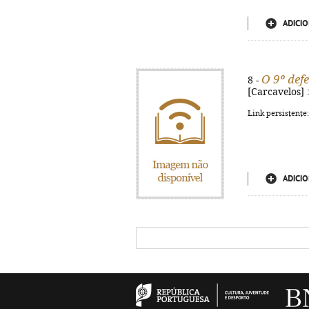
ADICIO
O 9º defe
8 -
[Carcavelos] 
Link persistente
ADICIO