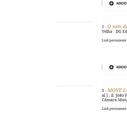
ADICIO
O som do
2 -
Velha : DG Ed
Link persistente
ADICIO
MOVE L
3 -
al.] ; il. Joã
Câmara Munici
Link persistente