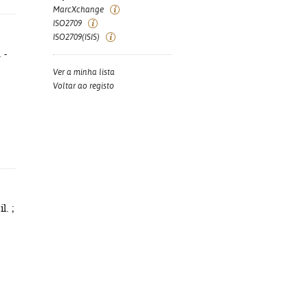
MarcXchange
ISO2709
ISO2709(ISIS)
 -
Ver a minha lista
Voltar ao registo
l. ;