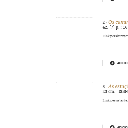
Os cami
2 -
42, [7] p. ; 
Link persistente
ADICIO
As estaç
3 -
23 cm. - ISB
Link persistente
ADICIO