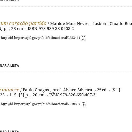
 um coração partido
/ Matilde Maia Neves. - Lisboa : Chiado Boo
[5] p. ; 23 cm. - ISBN 978-989-38-0908-2
: http://id.bnportugal.gov.pt/bib/bibnacional/2283441
NAR À LISTA
ermanece
/ Paulo Chagas ; pref. Álvaro Silveira. - 2ª ed. - [S.l.] :
6. - 115, [5] p. ; 20 cm. - ISBN 979-826-650-407-3
: http://id.bnportugal.gov.pt/bib/bibnacional/2278857