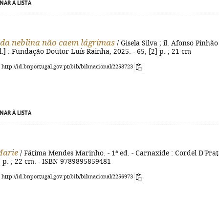
NAR À LISTA
da neblina não caem lágrimas
/ Gisela Silva ; il. Afonso Pinhão
.l.] : Fundação Doutor Luís Rainha, 2025. - 65, [2] p. ; 21 cm
: http://id.bnportugal.gov.pt/bib/bibnacional/2258723
NAR À LISTA
Marie
/ Fátima Mendes Marinho. - 1ª ed. - Carnaxide : Cordel D'Prat
2] p. ; 22 cm. - ISBN 9789895859481
: http://id.bnportugal.gov.pt/bib/bibnacional/2256973