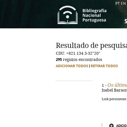
PT
EN
S
S
C
C
Resultado de pesquis
C
C
CDU: =821.134.3-32"20"
A
A
295
registos encontrados
ADICIONAR TODOS
|
RETIRAR TODOS
Os últim
1 -
Isabel Baraona
Link persistente
ADICIO