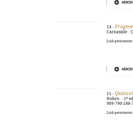
ADICIO
Fragme
14 -
Carnaxide : C
Link persistente
ADICIO
Quinzola
15 -
Nobre. - 1ª ed
989-790-186-
Link persistente