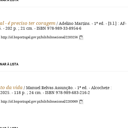
NAR À LISTA
l - é preciso ter coragem
/ Adelino Martins. - 1ª ed. - [S.l.] : AF-
. - 202 p. ; 21 cm. - ISBN 978-989-33-8954-6
: http://id.bnportugal.gov.pt/bib/bibnacional/2283256
NAR À LISTA
nto da vida
/ Manuel Relvas Assunção. - 1ª ed. - Alcochete :
025. - 118 p. ; 24 cm. - ISBN 978-989-683-216-2
: http://id.bnportugal.gov.pt/bib/bibnacional/2283069