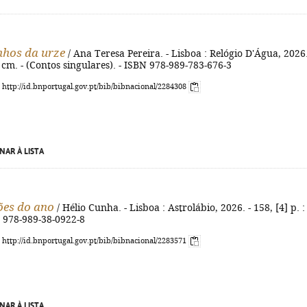
nhos da urze
/ Ana Teresa Pereira. - Lisboa : Relógio D'Água, 2026.
16 cm. - (Contos singulares). - ISBN 978-989-783-676-3
: http://id.bnportugal.gov.pt/bib/bibnacional/2284308
NAR À LISTA
ões do ano
/ Hélio Cunha. - Lisboa : Astrolábio, 2026. - 158, [4] p. : i
N 978-989-38-0922-8
: http://id.bnportugal.gov.pt/bib/bibnacional/2283571
NAR À LISTA