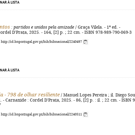
NAR À LISTA
ntos
: partidos e unidos pela amizade
/ Graça Vilela. - 1ª ed. -
ordel D'Prata, 2025. - 164, [2] p. ; 22 cm. - ISBN 978-989-790-069-3
: http://id.bnportugal.gov.pt/bib/bibnacional/2240497
NAR À LISTA
 - 798 de olhar resiliente
/ Manuel Lopes Pereira ; il. Diego So
. - Carnaxide : Cordel D'Prata, 2025. - 86, [2] p. : il. ; 22 cm. - ISBN 
7
: http://id.bnportugal.gov.pt/bib/bibnacional/2240511