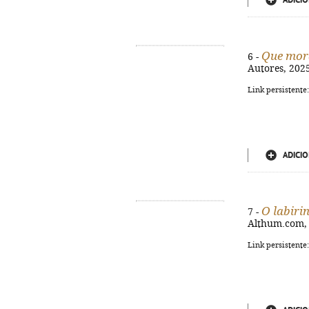
ADICIO
Que mora
6 -
Autores, 2025
Link persistente
ADICIO
O labiri
7 -
Althum.com, 2
Link persistente