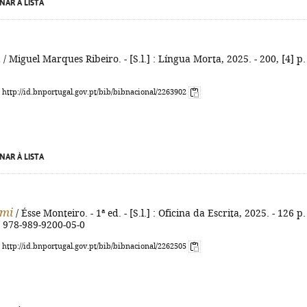
NAR À LISTA
a
/ Miguel Marques Ribeiro. - [S.l.] : Língua Morta, 2025. - 200, [4] p. 
: http://id.bnportugal.gov.pt/bib/bibnacional/2263902
NAR À LISTA
ïmi
/ Ésse Monteiro. - 1ª ed. - [S.l.] : Oficina da Escrita, 2025. - 126 p.
N 978-989-9200-05-0
: http://id.bnportugal.gov.pt/bib/bibnacional/2262505