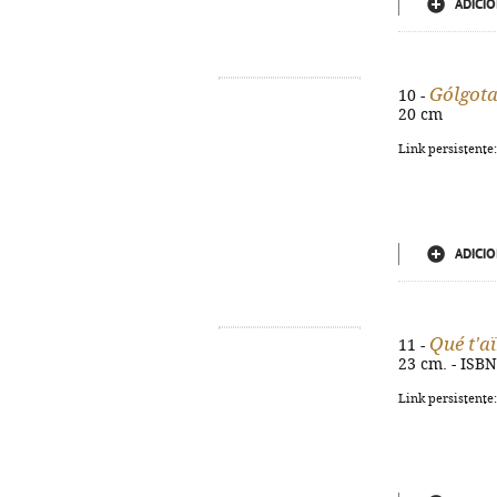
ADICIO
Gólgot
10 -
20 cm
Link persistente
ADICIO
Qué t'a
11 -
23 cm. - ISB
Link persistente