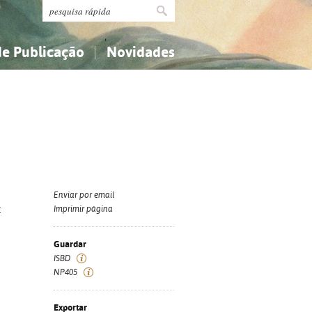
de Publicação
Novidades
s
Religião...
Religião...
Ciências aplicadas...
Ciências aplicadas...
História, geografia, biografias...
História, geografia, biografias...
Enviar por email
:
Imprimir página
Guardar
ISBD
NP405
Exportar