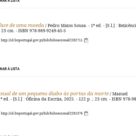
NAR À LISTA
face de uma moeda
/ Pedro Matos Sousa. - 1ª ed. - [S.l.] : Reticênc
 ; 23 cm. - ISBN 978-989-9249-45-5
: http://id.bnportugal.gov.pt/bib/bibnacional/2282711
NAR À LISTA
exual de um pequeno diabo às portas da morte
/ Manuel
 ed. - [S.l.] : Oficina da Escrita, 2025. - 122 p. ; 23 cm. - ISBN 978-9
: http://id.bnportugal.gov.pt/bib/bibnacional/2281376