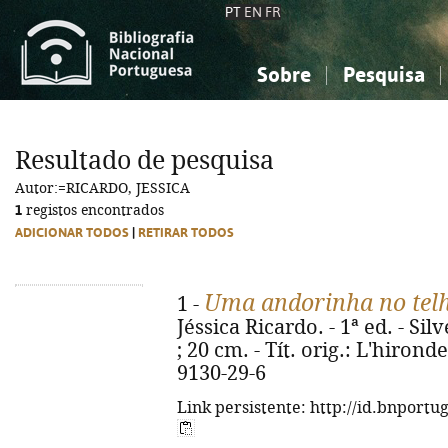
PT
EN
FR
Sobre
Pesquisa
Sobre a Bibliografia Nacional
Simples
Conhecimento, Informação...
Conhecimento, Informação...
Combinada
A
Resultado de pesquisa
Ciências sociais...
Ciências sociais...
Autor:=RICARDO, JESSICA
Arte, desporto...
Arte, desporto...
1
registos encontrados
ADICIONAR TODOS
|
RETIRAR TODOS
Uma andorinha no tel
1 -
Jéssica Ricardo. - 1ª ed. - Sil
; 20 cm. - Tít. orig.: L'hirond
9130-29-6
Link persistente: http://id.bnportu