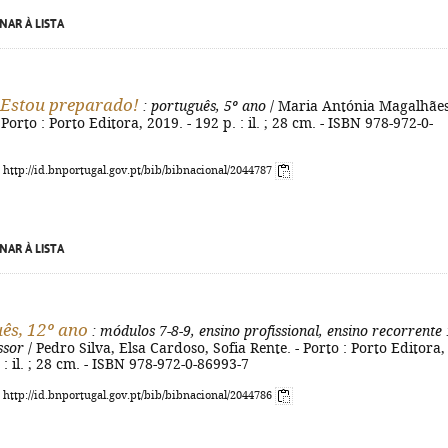
NAR À LISTA
 Estou preparado!
: português, 5º ano
/ Maria Antónia Magalhães
 Porto : Porto Editora, 2019. - 192 p. : il. ; 28 cm. - ISBN 978-972-0-
: http://id.bnportugal.gov.pt/bib/bibnacional/2044787
NAR À LISTA
ês, 12º ano
: módulos 7-8-9, ensino profissional, ensino recorrente
ssor
/ Pedro Silva, Elsa Cardoso, Sofia Rente. - Porto : Porto Editora,
 : il. ; 28 cm. - ISBN 978-972-0-86993-7
: http://id.bnportugal.gov.pt/bib/bibnacional/2044786