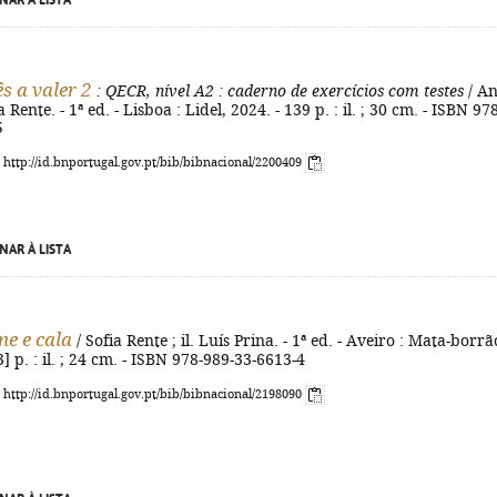
NAR À LISTA
s a valer 2
: QECR, nível A2
: caderno de exercícios com testes
/ A
 Rente. - 1ª ed. - Lisboa : Lidel, 2024. - 139 p. : il. ; 30 cm. - ISBN 978
5
: http://id.bnportugal.gov.pt/bib/bibnacional/2200409
NAR À LISTA
me e cala
/ Sofia Rente ; il. Luís Prina. - 1ª ed. - Aveiro : Mata-borrã
3] p. : il. ; 24 cm. - ISBN 978-989-33-6613-4
: http://id.bnportugal.gov.pt/bib/bibnacional/2198090