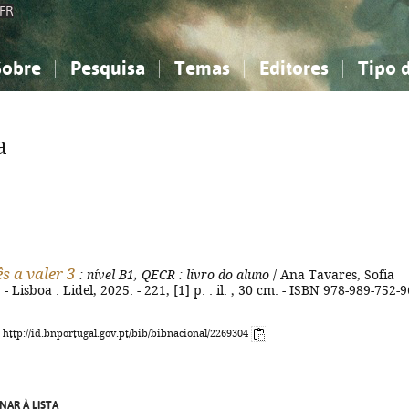
FR
Sobre
Pesquisa
Temas
Editores
Tipo 
obre a Bibliografia Nacional
imples
onhecimento, Informação...
onhecimento, Informação...
Combinada
A minha lista
Como utilizar
Filosofia, psicologia...
Filosofia, psicologia...
Perguntas frequente
a
iências sociais...
iências sociais...
Ciências exatas e naturais...
Ciências exatas e naturais...
rte, desporto...
rte, desporto...
Literatura, linguística...
Literatura, linguística...
s a valer 3
: nível B1, QECR
: livro do aluno
/ Ana Tavares, Sofia
. - Lisboa : Lidel, 2025. - 221, [1] p. : il. ; 30 cm. - ISBN 978-989-752-9
: http://id.bnportugal.gov.pt/bib/bibnacional/2269304
NAR À LISTA