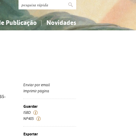
de Publicação
Novidades
s
Religião...
Religião...
Ciências aplicadas...
Ciências aplicadas...
História, geografia, biografias...
História, geografia, biografias...
Enviar por email
Imprimir página
65-
Guardar
ISBD
NP405
Exportar