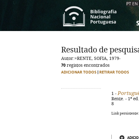
PT
EN
S
S
C
C
Resultado de pesquis
C
C
Autor:=RENTE, SOFIA, 1979-
A
A
70
registos encontrados
ADICIONAR TODOS
|
RETIRAR TODOS
Portuguê
1 -
Rente. - 1ª ed
8
Link persistente
ADICIO