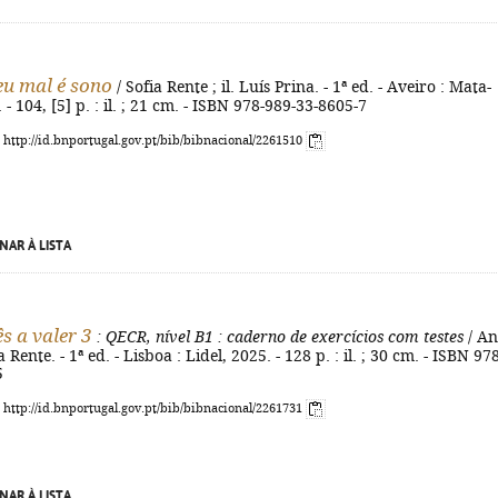
teu mal é sono
/ Sofia Rente ; il. Luís Prina. - 1ª ed. - Aveiro : Mata-
- 104, [5] p. : il. ; 21 cm. - ISBN 978-989-33-8605-7
: http://id.bnportugal.gov.pt/bib/bibnacional/2261510
NAR À LISTA
s a valer 3
: QECR, nível B1
: caderno de exercícios com testes
/ A
 Rente. - 1ª ed. - Lisboa : Lidel, 2025. - 128 p. : il. ; 30 cm. - ISBN 978
5
: http://id.bnportugal.gov.pt/bib/bibnacional/2261731
NAR À LISTA