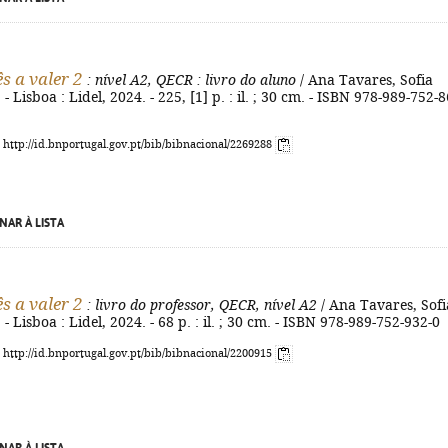
s a valer 2
: nível A2, QECR
: livro do aluno
/ Ana Tavares, Sofia
. - Lisboa : Lidel, 2024. - 225, [1] p. : il. ; 30 cm. - ISBN 978-989-752-8
: http://id.bnportugal.gov.pt/bib/bibnacional/2269288
NAR À LISTA
s a valer 2
: livro do professor, QECR, nível A2
/ Ana Tavares, Sofi
. - Lisboa : Lidel, 2024. - 68 p. : il. ; 30 cm. - ISBN 978-989-752-932-0
: http://id.bnportugal.gov.pt/bib/bibnacional/2200915