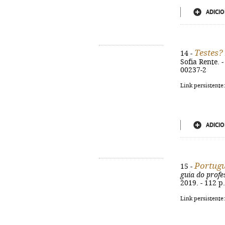
ADICIO
Testes?
14 -
Sofia Rente. -
00237-2
Link persistente
ADICIO
Portugu
15 -
guia do profe
2019. - 112 p.
Link persistente