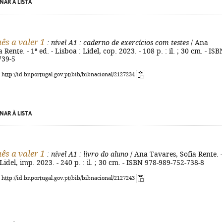
NAR À LISTA
ês a valer 1
: nível A1
: caderno de exercícios com testes
/ Ana
 Rente. - 1ª ed. - Lisboa : Lidel, cop. 2023. - 108 p. : il. ; 30 cm. - ISB
739-5
: http://id.bnportugal.gov.pt/bib/bibnacional/2127234
NAR À LISTA
ês a valer 1
: nível A1
: livro do aluno
/ Ana Tavares, Sofia Rente. -
 Lidel, imp. 2023. - 240 p. : il. ; 30 cm. - ISBN 978-989-752-738-8
: http://id.bnportugal.gov.pt/bib/bibnacional/2127243