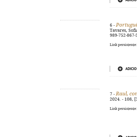
ADICIO
Portuguê
6 -
Tavares, Sofia
989-752-867-
Link persistente
ADICIO
Raul, co
7 -
2024. - 108, [
Link persistente