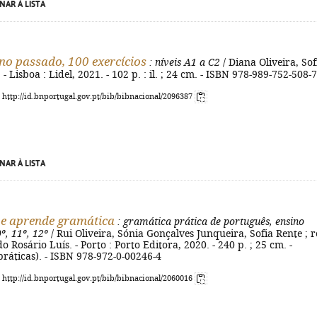
NAR À LISTA
no passado, 100 exercícios
: níveis A1 a C2
/ Diana Oliveira, Sof
. - Lisboa : Lidel, 2021. - 102 p. : il. ; 24 cm. - ISBN 978-989-752-508-7
: http://id.bnportugal.gov.pt/bib/bibnacional/2096387
NAR À LISTA
 e aprende gramática
: gramática prática de português, ensino
º, 11º, 12º
/ Rui Oliveira, Sónia Gonçalves Junqueira, Sofia Rente ; r
o Rosário Luís. - Porto : Porto Editora, 2020. - 240 p. ; 25 cm. -
ráticas). - ISBN 978-972-0-00246-4
: http://id.bnportugal.gov.pt/bib/bibnacional/2060016