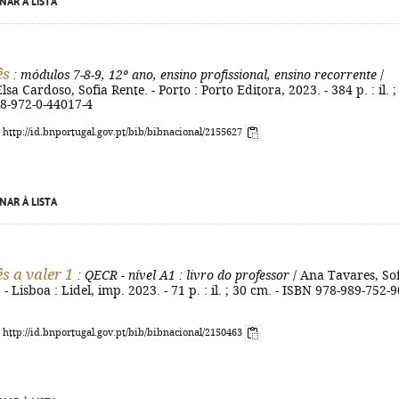
NAR À LISTA
ês
: módulos 7-8-9, 12º ano, ensino profissional, ensino recorrente
/
lsa Cardoso, Sofia Rente. - Porto : Porto Editora, 2023. - 384 p. : il. ;
78-972-0-44017-4
: http://id.bnportugal.gov.pt/bib/bibnacional/2155627
NAR À LISTA
s a valer 1
: QECR - nível A1
: livro do professor
/ Ana Tavares, So
. - Lisboa : Lidel, imp. 2023. - 71 p. : il. ; 30 cm. - ISBN 978-989-752-9
: http://id.bnportugal.gov.pt/bib/bibnacional/2150463