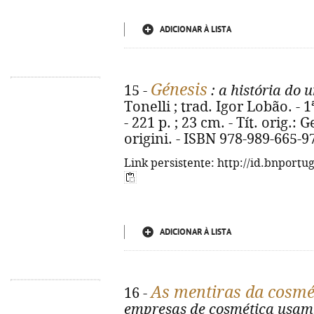
ADICIONAR À LISTA
Génesis
15 -
: a história do 
Tonelli ; trad. Igor Lobão. - 1
- 221 p. ; 23 cm. - Tít. orig.:
origini. - ISBN 978-989-665-9
Link persistente: http://id.bnportu
ADICIONAR À LISTA
As mentiras da cosmé
16 -
empresas de cosmética usam 