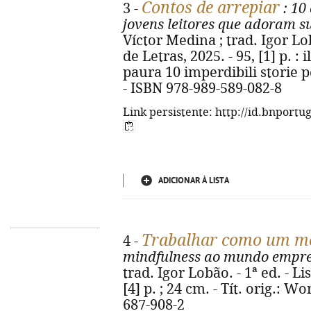
Contos de arrepiar
3 -
: 10
jovens leitores que adoram s
Víctor Medina ; trad. Igor Lo
de Letras, 2025. - 95, [1] p. : i
paura 10 imperdibili storie p
- ISBN 978-989-589-082-8
Link persistente: http://id.bnportu
ADICIONAR À LISTA
Trabalhar como um m
4 -
mindfulness ao mundo empre
trad. Igor Lobão. - 1ª ed. - L
[4] p. ; 24 cm. - Tít. orig.: 
687-908-2