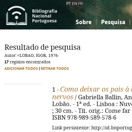
PT
EN
FR
Sobre
Pesquisa
Sobre a Bibliografia Nacional
Simples
Conhecimento, Informação...
Conhecimento, Informação...
Combinada
A
Resultado de pesquisa
Ciências sociais...
Ciências sociais...
Autor:=LOBAO, IGOR, 1976-
Arte, desporto...
Arte, desporto...
17
registos encontrados
ADICIONAR TODOS
|
RETIRAR TODOS
Como deixar os pais à 
1 -
nervos
/ Gabriella Ballin, A
Lobão. - 1ª ed. - Lisboa : Nuve
; 30 cm. - Tít. orig.: Come f
ISBN 978-989-589-578-6
Link persistente: http://id.bnportu