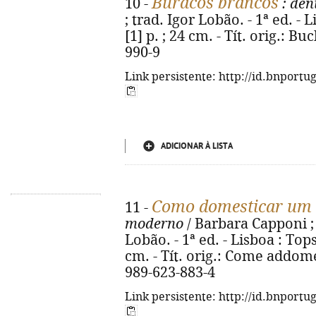
Buracos brancos
10 -
: den
; trad. Igor Lobão. - 1ª ed. - 
[1] p. ; 24 cm. - Tít. orig.: B
990-9
Link persistente: http://id.bnportu
ADICIONAR À LISTA
Como domesticar um
11 -
moderno
/ Barbara Capponi ; 
Lobão. - 1ª ed. - Lisboa : Topsel
cm. - Tít. orig.: Come addom
989-623-883-4
Link persistente: http://id.bnportu