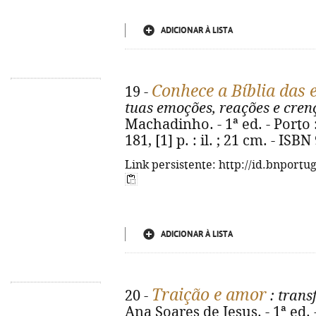
ADICIONAR À LISTA
Conhece a Bíblia das
19 -
tuas emoções, reações e cren
Machadinho. - 1ª ed. - Porto 
181, [1] p. : il. ; 21 cm. - IS
Link persistente: http://id.bnportu
ADICIONAR À LISTA
Traição e amor
20 -
: trans
Ana Soares de Jesus. - 1ª ed.