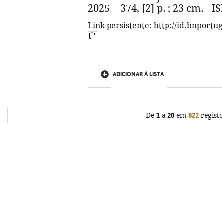
2025. - 374, [2] p. ; 23 cm. -
Link persistente: http://id.bnportu
ADICIONAR À LISTA
De
1
a
20
em
822
regist