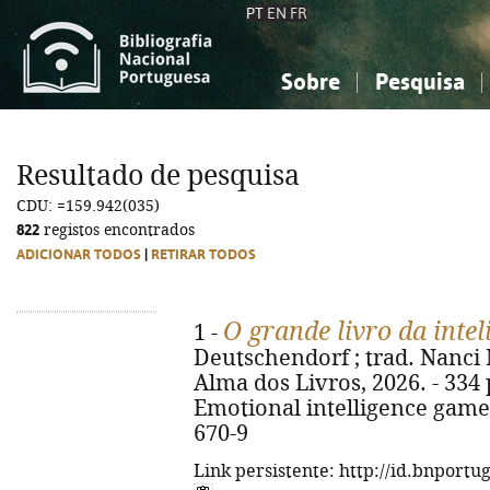
PT
EN
FR
Sobre
Pesquisa
Sobre a Bibliografia Nacional
Simples
Conhecimento, Informação...
Conhecimento, Informação...
Combinada
A
Resultado de pesquisa
Ciências sociais...
Ciências sociais...
CDU: =159.942(035)
Arte, desporto...
Arte, desporto...
822
registos encontrados
ADICIONAR TODOS
|
RETIRAR TODOS
O grande livro da inte
1 -
Deutschendorf ; trad. Nanci Ma
Alma dos Livros, 2026. - 334 p.
Emotional intelligence game
670-9
Link persistente: http://id.bnportu