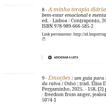
A minha terapia diária
8 -
bem-estar emocional e menta
ed. - Lisboa : Contraponto, 2026
ISBN 978-989-666-585-2
Link persistente: http://id.bnportu
ADICIONAR À LISTA
Emoções
9 -
: um guia para s
da raiva
/ Osho ; trad. Elisa E
Pergaminho, 2025. - 158, [2] p
- freedom from anger, jealou
5074-1