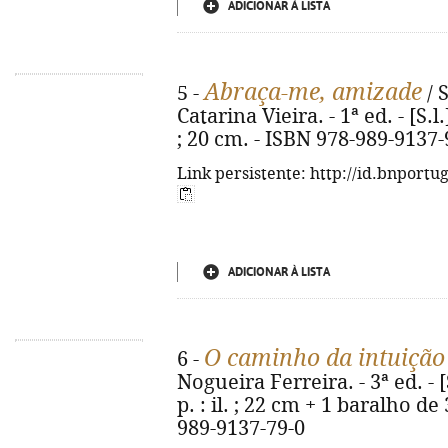
ADICIONAR À LISTA
Abraça-me, amizade
5 -
/ 
Catarina Vieira. - 1ª ed. - [S.l
; 20 cm. - ISBN 978-989-9137-
Link persistente: http://id.bnportu
ADICIONAR À LISTA
O caminho da intuição 
6 -
Nogueira Ferreira. - 3ª ed. - [
p. : il. ; 22 cm + 1 baralho de
989-9137-79-0