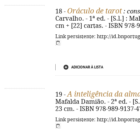
Oráculo de tarot
18 -
: cons
Carvalho. - 1ª ed. - [S.l.] : Ma
cm + [22] cartas. - ISBN 978-
Link persistente: http://id.bnportu
ADICIONAR À LISTA
A inteligência da alm
19 -
Mafalda Damião. - 2ª ed. - [S.
23 cm. - ISBN 978-989-9137-4
Link persistente: http://id.bnportu