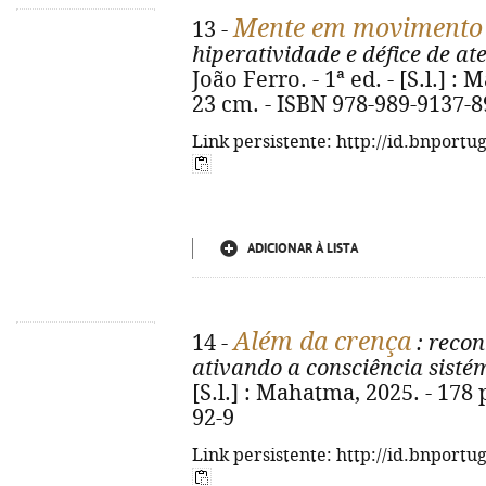
Mente em movimento
13 -
hiperatividade e défice de a
João Ferro. - 1ª ed. - [S.l.] : M
23 cm. - ISBN 978-989-9137-8
Link persistente: http://id.bnportu
ADICIONAR À LISTA
Além da crença
14 -
: recon
ativando a consciência sisté
[S.l.] : Mahatma, 2025. - 178 
92-9
Link persistente: http://id.bnportu