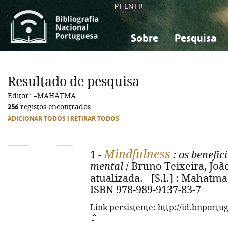
PT
EN
FR
Sobre
Pesquisa
Sobre a Bibliografia Nacional
Simples
Conhecimento, Informação...
Conhecimento, Informação...
Combinada
A
Resultado de pesquisa
Ciências sociais...
Ciências sociais...
Editor: =MAHATMA
Arte, desporto...
Arte, desporto...
256
registos encontrados
ADICIONAR TODOS
|
RETIRAR TODOS
Mindfulness
1 -
: os benefíc
mental
/ Bruno Teixeira, João
atualizada. - [S.l.] : Mahatma, 
ISBN 978-989-9137-83-7
Link persistente: http://id.bnportu