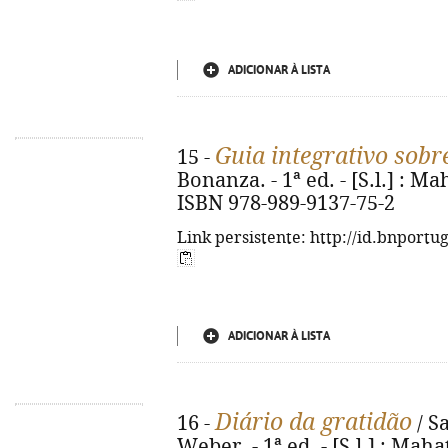
ADICIONAR À LISTA
Guia integrativo sobr
15 -
Bonanza. - 1ª ed. - [S.l.] : Ma
ISBN 978-989-9137-75-2
Link persistente: http://id.bnportu
ADICIONAR À LISTA
Diário da gratidão
16 -
/ S
Weber. - 1ª ed. - [S.l.] : Mahat