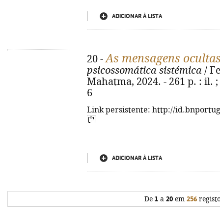
ADICIONAR À LISTA
As mensagens ocultas
20 -
psicossomática sistémica
/ Fe
Mahatma, 2024. - 261 p. : il. 
6
Link persistente: http://id.bnportu
ADICIONAR À LISTA
De
1
a
20
em
256
regist