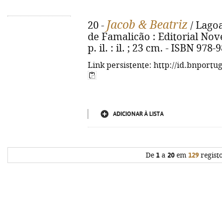
Jacob & Beatriz
20 -
/ Lagoa
de Famalicão : Editorial Nove
p. il. : il. ; 23 cm. - ISBN 978
Link persistente: http://id.bnportu
ADICIONAR À LISTA
De
1
a
20
em
129
regist