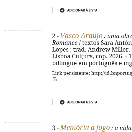
ADICIONAR À LISTA
Vasco Araújo
2 -
: uma obra
Romance
/ textos Sara Antóni
Lopes ; trad. Andrew Miller. 
Lisboa Cultura, cop. 2026. - 105
billingue em português e ing
Link persistente: http://id.bnportu
ADICIONAR À LISTA
Memória a fogo
3 -
: a vid