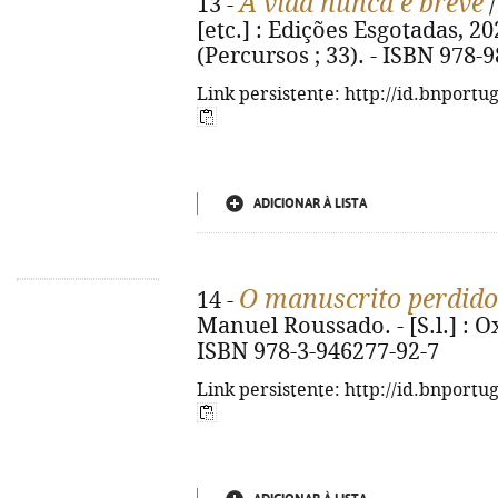
A vida nunca é breve
13 -
/
[etc.] : Edições Esgotadas, 2025.
(Percursos ; 33). - ISBN 978-
Link persistente: http://id.bnportu
ADICIONAR À LISTA
O manuscrito perdid
14 -
Manuel Roussado. - [S.l.] : Oxa
ISBN 978-3-946277-92-7
Link persistente: http://id.bnportu