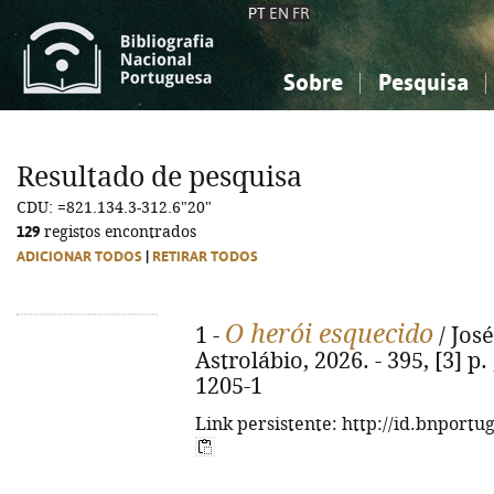
PT
EN
FR
Sobre
Pesquisa
Sobre a Bibliografia Nacional
Simples
Conhecimento, Informação...
Conhecimento, Informação...
Combinada
A
Resultado de pesquisa
Ciências sociais...
Ciências sociais...
CDU: =821.134.3-312.6"20"
Arte, desporto...
Arte, desporto...
129
registos encontrados
ADICIONAR TODOS
|
RETIRAR TODOS
O herói esquecido
1 -
/ José
Astrolábio, 2026. - 395, [3] p.
1205-1
Link persistente: http://id.bnportu