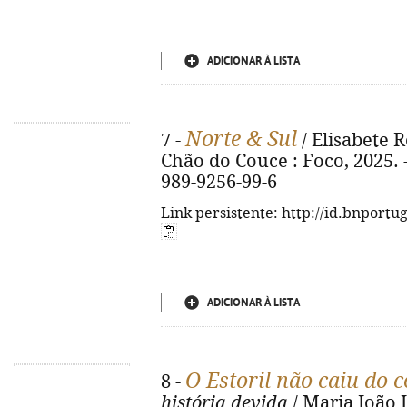
ADICIONAR À LISTA
Norte & Sul
7 -
/ Elisabete R
Chão do Couce : Foco, 2025. - 
989-9256-99-6
Link persistente: http://id.bnportu
ADICIONAR À LISTA
O Estoril não caiu do c
8 -
história devida
/ Maria João L