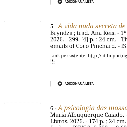
ADICIONAR À LISTA
A vida nada secreta de
5 -
Bryndza ; trad. Ana Reis. - 1ª 
2026. - 299, [4] p. ; 24 cm. - T
emails of Coco Pinchard. - I
Link persistente: http://id.bnportu
ADICIONAR À LISTA
A psicologia das mass
6 -
Maria Albuquerque Caiado. - 2
Livros, 2026. - 174 p. ; 24 cm.