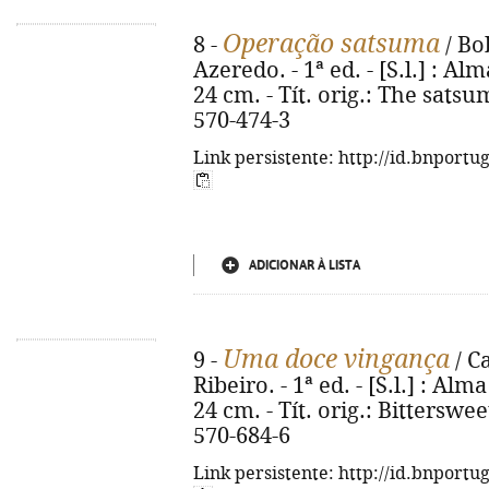
Operação satsuma
8 -
/ Bo
Azeredo. - 1ª ed. - [S.l.] : Alm
24 cm. - Tít. orig.: The sats
570-474-3
Link persistente: http://id.bnportu
ADICIONAR À LISTA
Uma doce vingança
9 -
/ C
Ribeiro. - 1ª ed. - [S.l.] : Alma
24 cm. - Tít. orig.: Bittersw
570-684-6
Link persistente: http://id.bnportu