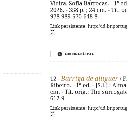
Vieira, Sofia Barrocas. - 1ª ed
2026. - 358 p. ; 24 cm. - Tít. 
978-989-570-648-8
Link persistente: http://id.bnportu
ADICIONAR À LISTA
Barriga de aluguer
12 -
/ F
Ribeiro. - 1ª ed. - [S.l.] : Alm
cm. - Tít. orig.: The surroga
612-9
Link persistente: http://id.bnportu