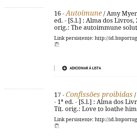
Autoimune
16 -
/ Amy Myers 
ed. - [S.l.] : Alma dos Livros, 2
orig.: The autoimmune solut
Link persistente: http://id.bnportu
ADICIONAR À LISTA
Confissões proibidas
17 -
/
- 1ª ed. - [S.l.] : Alma dos Livr
Tít. orig.: Love to loathe hi
Link persistente: http://id.bnportu