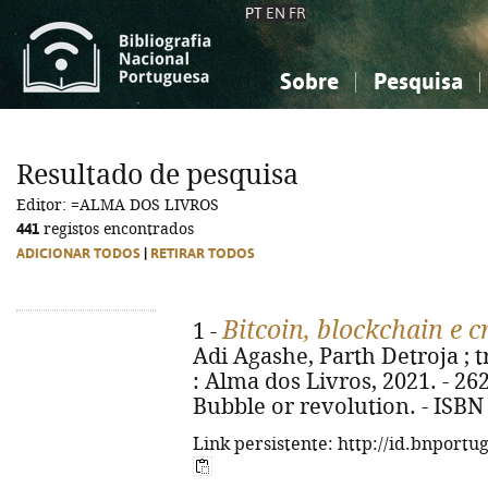
PT
EN
FR
Sobre
Pesquisa
Sobre a Bibliografia Nacional
Simples
Conhecimento, Informação...
Conhecimento, Informação...
Combinada
A
Resultado de pesquisa
Ciências sociais...
Ciências sociais...
Editor: =ALMA DOS LIVROS
Arte, desporto...
Arte, desporto...
441
registos encontrados
ADICIONAR TODOS
|
RETIRAR TODOS
Bitcoin, blockchain e 
1 -
Adi Agashe, Parth Detroja ; tra
: Alma dos Livros, 2021. - 262, [
Bubble or revolution. - ISBN
Link persistente: http://id.bnportu