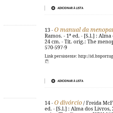
ADICIONAR À LISTA
O manual da menopa
13 -
Ramos. - 1ª ed. - [S.l.] : Alma 
24 cm. - Tít. orig.: The meno
570-597-9
Link persistente: http://id.bnportu
ADICIONAR À LISTA
O divórcio
14 -
/ Freida McFa
ed. - [S.l.] : Alma dos Livros, 