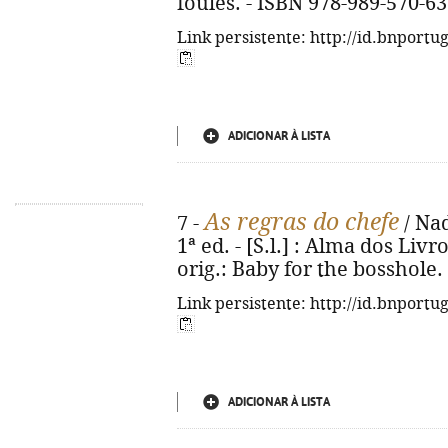
foules. - ISBN 978-989-570-63
Link persistente: http://id.bnportu
ADICIONAR À LISTA
As regras do chefe
7 -
/ Nad
1ª ed. - [S.l.] : Alma dos Livro
orig.: Baby for the bosshole.
Link persistente: http://id.bnportu
ADICIONAR À LISTA