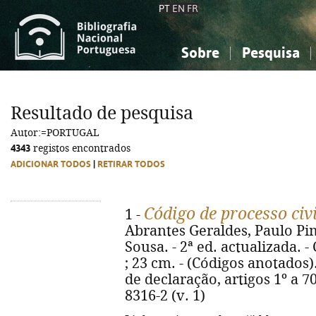
PT
EN
FR
Sobre
Pesquisa
Sobre a Bibliografia Nacional
Simples
Conhecimento, Informação...
Conhecimento, Informação...
Combinada
A
Resultado de pesquisa
Ciências sociais...
Ciências sociais...
Autor:=PORTUGAL
Arte, desporto...
Arte, desporto...
4343
registos encontrados
ADICIONAR TODOS
|
RETIRAR TODOS
Código de processo civ
1 -
Abrantes Geraldes, Paulo Pim
Sousa. - 2ª ed. actualizada. -
; 23 cm. - (Códigos anotados).
de declaração, artigos 1º a 70
8316-2 (v. 1)