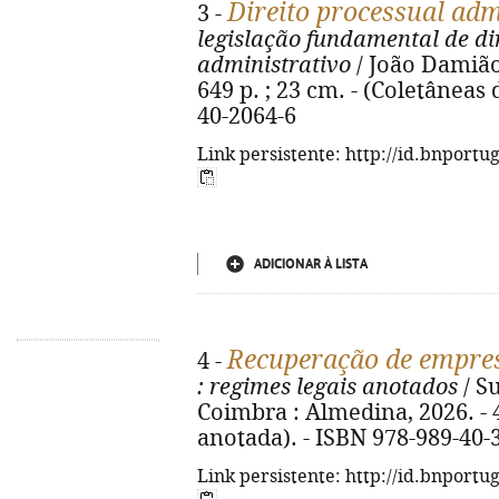
Direito processual adm
3 -
legislação fundamental de di
administrativo
/ João Damião
649 p. ; 23 cm. - (Coletâneas 
40-2064-6
Link persistente: http://id.bnportu
ADICIONAR À LISTA
Recuperação de empres
4 -
: regimes legais anotados
/ S
Coimbra : Almedina, 2026. - 4
anotada). - ISBN 978-989-40-
Link persistente: http://id.bnportu