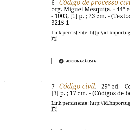
Código de processo civi
6 -
org. Miguel Mesquita. - 44ª 
- 1003, [1] p. ; 23 cm. - (Text
3215-1
Link persistente: http://id.bnportu
ADICIONAR À LISTA
Código civil
7 -
. - 29ª ed. -
[3] p. ; 17 cm. - (Códigos de 
Link persistente: http://id.bnportu