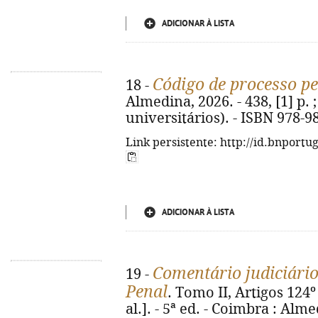
ADICIONAR À LISTA
Código de processo p
18 -
Almedina, 2026. - 438, [1] p. 
universitários). - ISBN 978-9
Link persistente: http://id.bnportu
ADICIONAR À LISTA
Comentário judiciário
19 -
Penal
. Tomo II, Artigos 124º
al.]. - 5ª ed. - Coimbra : Alme