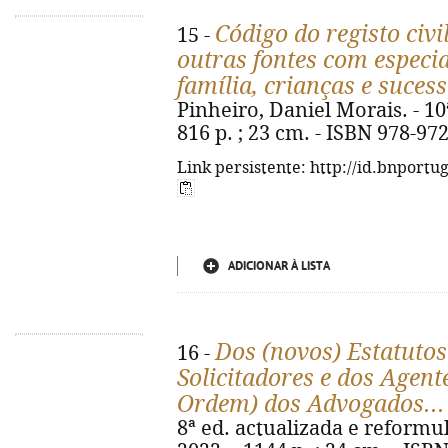
Código do registo civi
15 -
outras fontes com especi
família, crianças e suces
Pinheiro, Daniel Morais. - 10
816 p. ; 23 cm. - ISBN 978-97
Link persistente: http://id.bnportu
ADICIONAR À LISTA
Dos (novos) Estatuto
16 -
Solicitadores e dos Agent
Ordem) dos Advogados...
8ª ed. actualizada e reformula