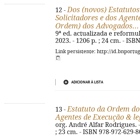
Dos (novos) Estatuto
12 -
Solicitadores e dos Agent
Ordem) dos Advogados...
9ª ed. actualizada e reformula
2023. - 1206 p. ; 24 cm. - IS
Link persistente: http://id.bnportu
ADICIONAR À LISTA
Estatuto da Ordem dos
13 -
Agentes de Execução & l
org. André Alfar Rodrigues. -
; 23 cm. - ISBN 978-972-629-8