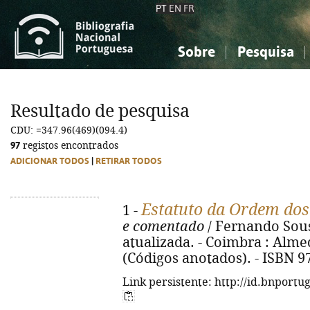
PT
EN
FR
Sobre
Pesquisa
Sobre a Bibliografia Nacional
Simples
Conhecimento, Informação...
Conhecimento, Informação...
Combinada
A
Resultado de pesquisa
Ciências sociais...
Ciências sociais...
CDU: =347.96(469)(094.4)
Arte, desporto...
Arte, desporto...
97
registos encontrados
ADICIONAR TODOS
|
RETIRAR TODOS
Estatuto da Ordem do
1 -
e comentado
/ Fernando Sous
atualizada. - Coimbra : Almedi
(Códigos anotados). - ISBN 9
Link persistente: http://id.bnportu