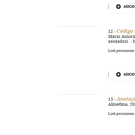
ADICIO
Código d
12 -
Mário Amorim.
anotados). - 
Link persistente
ADICIO
Anotaçõ
13 -
Almedina, 202
Link persistente