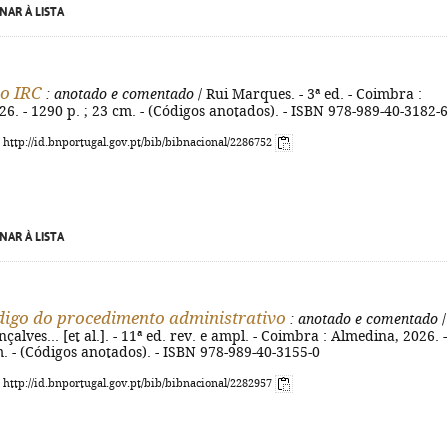
NAR À LISTA
o IRC
: anotado e comentado
/ Rui Marques. - 3ª ed. - Coimbra :
6. - 1290 p. ; 23 cm. - (Códigos anotados). - ISBN 978-989-40-3182-6
: http://id.bnportugal.gov.pt/bib/bibnacional/2286752
NAR À LISTA
igo do procedimento administrativo
: anotado e comentado
/
alves... [et al.]. - 11ª ed. rev. e ampl. - Coimbra : Almedina, 2026. -
m. - (Códigos anotados). - ISBN 978-989-40-3155-0
: http://id.bnportugal.gov.pt/bib/bibnacional/2282957