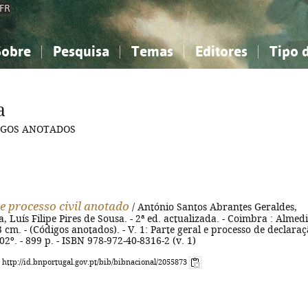
FR
Sobre
Pesquisa
Temas
Editores
Tipo 
obre a Bibliografia Nacional
imples
onhecimento, Informação...
onhecimento, Informação...
Combinada
A minha lista
Como utilizar
Filosofia, psicologia...
Filosofia, psicologia...
Perguntas frequente
a
iências sociais...
iências sociais...
Ciências exatas e naturais...
Ciências exatas e naturais...
ODIGOS ANOTADOS
rte, desporto...
rte, desporto...
Literatura, linguística...
Literatura, linguística...
e processo civil anotado
/ António Santos Abrantes Geraldes,
, Luís Filipe Pires de Sousa. - 2ª ed. actualizada. - Coimbra : Almed
23 cm. - (Códigos anotados). - V. 1: Parte geral e processo de declaraç
02º. - 899 p. - ISBN 978-972-40-8316-2 (v. 1)
: http://id.bnportugal.gov.pt/bib/bibnacional/2055873