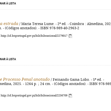
NAR À LISTA
a estrada
/ Maria Teresa Lume. - 2ª ed. - Coimbra : Almedina, 2025
m. - (Códigos anotados). - ISBN 978-989-40-2963-2
: http://id.bnportugal.gov.pt/bib/bibnacional/2279017
NAR À LISTA
e Processo Penal anotado
/ Fernando Gama Lobo. - 5ª ed. -
edina, 2025. - 1264 p. ; 24 cm. - (Códigos anotados). - ISBN 978-989
: http://id.bnportugal.gov.pt/bib/bibnacional/2256709