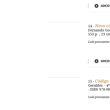
ADICIO
Novo có
14 -
Fernando Gonç
553 p. ; 23 c
Link persistente
ADICIO
Código 
15 -
Geraldes. - 4
- ISBN 978-9
Link persistente