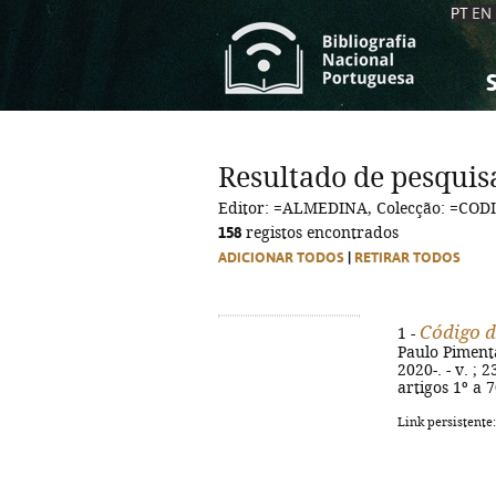
PT
EN
S
S
C
C
Resultado de pesquis
C
C
Editor: =ALMEDINA, Colecção: =C
A
A
158
registos encontrados
ADICIONAR TODOS
|
RETIRAR TODOS
Código d
1 -
Paulo Pimenta
2020-. - v. ; 
artigos 1º a 7
Link persistente