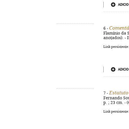
ADICIO
Comentár
6 -
Flamínio da S
anotados). - 
Link persistente
ADICIO
Estatut
7 -
Fernando Sous
p. ; 23 cm. -
Link persistente