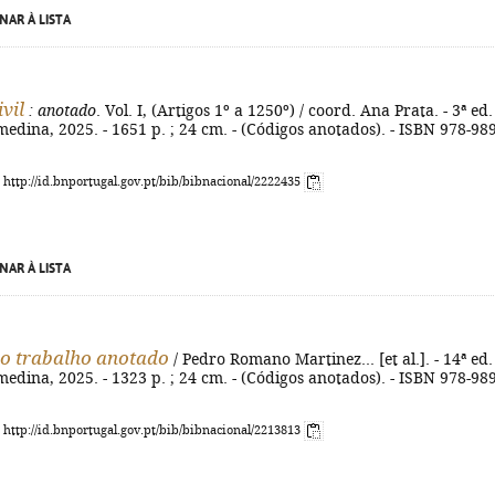
NAR À LISTA
vil
: anotado
. Vol. I, (Artigos 1º a 1250º) / coord. Ana Prata. - 3ª ed. 
edina, 2025. - 1651 p. ; 24 cm. - (Códigos anotados). - ISBN 978-989
: http://id.bnportugal.gov.pt/bib/bibnacional/2222435
NAR À LISTA
o trabalho anotado
/ Pedro Romano Martinez... [et al.]. - 14ª ed. 
edina, 2025. - 1323 p. ; 24 cm. - (Códigos anotados). - ISBN 978-989
: http://id.bnportugal.gov.pt/bib/bibnacional/2213813