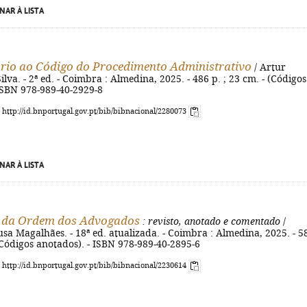
NAR À LISTA
io ao Código do Procedimento Administrativo
/ Artur
ilva. - 2ª ed. - Coimbra : Almedina, 2025. - 486 p. ; 23 cm. - (Códigos
ISBN 978-989-40-2929-8
: http://id.bnportugal.gov.pt/bib/bibnacional/2280073
NAR À LISTA
o da Ordem dos Advogados
: revisto, anotado e comentado
/
a Magalhães. - 18ª ed. atualizada. - Coimbra : Almedina, 2025. - 5
 (Códigos anotados). - ISBN 978-989-40-2895-6
: http://id.bnportugal.gov.pt/bib/bibnacional/2230614