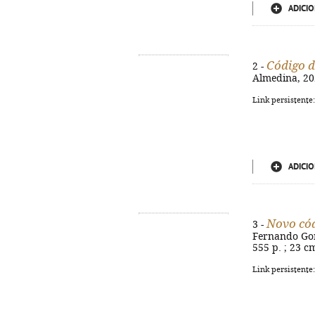
ADICIO
Código d
2 -
Almedina, 202
Link persistente
ADICIO
Novo cód
3 -
Fernando Gonç
555 p. ; 23 c
Link persistente