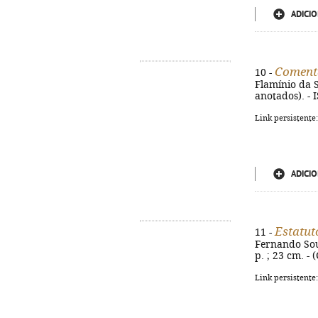
ADICIO
Comentá
10 -
Flamínio da S
anotados). - 
Link persistente
ADICIO
Estatu
11 -
Fernando Sous
p. ; 23 cm. -
Link persistente