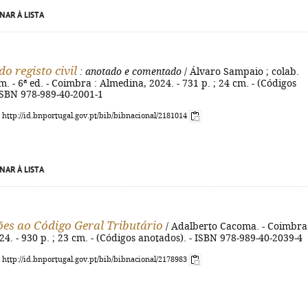
NAR À LISTA
o registo civil
: anotado e comentado
/ Álvaro Sampaio ; colab.
 - 6ª ed. - Coimbra : Almedina, 2024. - 731 p. ; 24 cm. - (Códigos
ISBN 978-989-40-2001-1
: http://id.bnportugal.gov.pt/bib/bibnacional/2181014
NAR À LISTA
es ao Código Geral Tributário
/ Adalberto Cacoma. - Coimbra 
4. - 930 p. ; 23 cm. - (Códigos anotados). - ISBN 978-989-40-2039-4
: http://id.bnportugal.gov.pt/bib/bibnacional/2178983