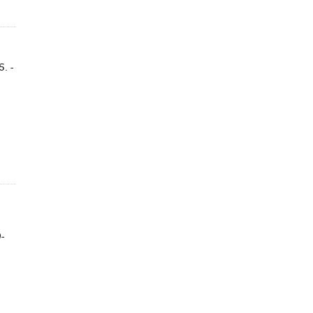
. -
-