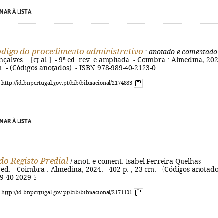
NAR À LISTA
digo do procedimento administrativo
: anotado e comentado
alves... [et al.]. - 9ª ed. rev. e ampliada. - Coimbra : Almedina, 202
m. - (Códigos anotados). - ISBN 978-989-40-2123-0
: http://id.bnportugal.gov.pt/bib/bibnacional/2174883
NAR À LISTA
do Registo Predial
/ anot. e coment. Isabel Ferreira Quelhas
ª ed. - Coimbra : Almedina, 2024. - 402 p. ; 23 cm. - (Códigos anotado
89-40-2029-5
: http://id.bnportugal.gov.pt/bib/bibnacional/2171101