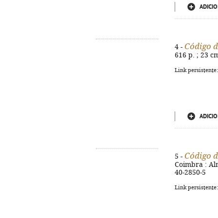
ADICIO
Código d
4 -
616 p. ; 23 c
Link persistente
ADICIO
Código d
5 -
Coimbra : Alm
40-2850-5
Link persistente