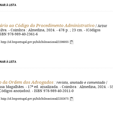
NAR À LISTA
rio ao Código do Procedimento Administrativo
/ Artur
ilva. - Coimbra : Almedina, 2024. - 478 p. ; 23 cm. - (Códigos
ISBN 978-989-40-2361-6
: http://id.bnportugal.gov.pt/bib/bibnacional/2206055
NAR À LISTA
to da Ordem dos Advogados
: revisto, anotado e comentado
/
a Magalhães. - 17ª ed. atualizada. - Coimbra : Almedina, 2024. - 5
 (Códigos anotados). - ISBN 978-989-40-2011-0
: http://id.bnportugal.gov.pt/bib/bibnacional/2202675