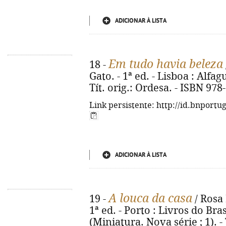
ADICIONAR À LISTA
Em tudo havia beleza
18 -
Gato. - 1ª ed. - Lisboa : Alfagu
Tít. orig.: Ordesa. - ISBN 97
Link persistente: http://id.bnportu
ADICIONAR À LISTA
A louca da casa
19 -
/ Rosa 
1ª ed. - Porto : Livros do Brasi
(Miniatura. Nova série ; 1). - T