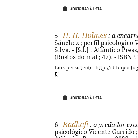
ADICIONAR À LISTA
H. H. Holmes
5 -
: a encar
Sánchez ; perfil psicológico 
Silva. - [S.l.] : Atlântico Pres
(Rostos do mal ; 42). - ISBN 
Link persistente: http://id.bnportu
ADICIONAR À LISTA
Kadhafi
6 -
: o predador exc
psicológico Vicente Garrido ; t