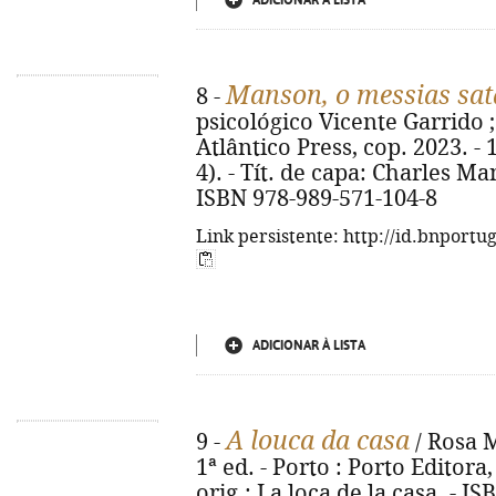
ADICIONAR À LISTA
Manson, o messias sat
8 -
psicológico Vicente Garrido ; t
Atlântico Press, cop. 2023. - 
4). - Tít. de capa: Charles Ma
ISBN 978-989-571-104-8
Link persistente: http://id.bnportu
ADICIONAR À LISTA
A louca da casa
9 -
/ Rosa M
1ª ed. - Porto : Porto Editora, 
orig.: La loca de la casa. - I