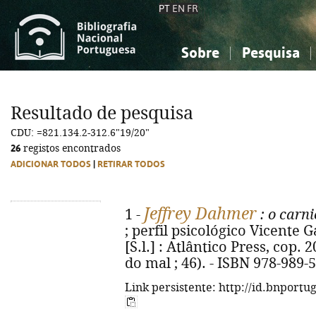
PT
EN
FR
Sobre
Pesquisa
Sobre a Bibliografia Nacional
Simples
Conhecimento, Informação...
Conhecimento, Informação...
Combinada
A
Resultado de pesquisa
Ciências sociais...
Ciências sociais...
CDU: =821.134.2-312.6"19/20"
Arte, desporto...
Arte, desporto...
26
registos encontrados
ADICIONAR TODOS
|
RETIRAR TODOS
Jeffrey Dahmer
1 -
: o carn
; perfil psicológico Vicente G
[S.l.] : Atlântico Press, cop. 
do mal ; 46). - ISBN 978-989-
Link persistente: http://id.bnportu