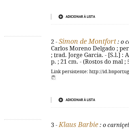
ADICIONAR À LISTA
Simon de Montfort
2 -
: o 
Carlos Moreno Delgado ; perf
; trad. Jorge Garcia. - [S.l.] :
p. ; 21 cm. - (Rostos do mal ;
Link persistente: http://id.bnportu
ADICIONAR À LISTA
Klaus Barbie
3 -
: o carniçe