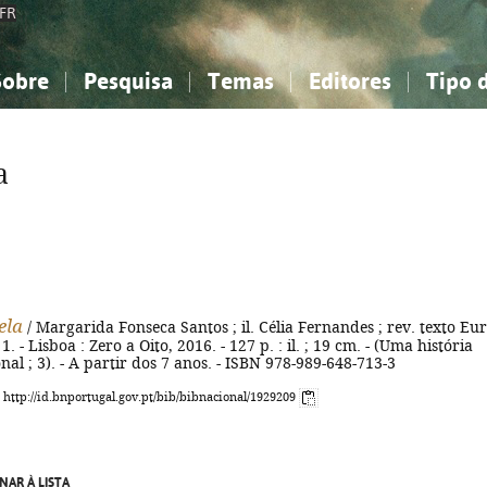
FR
Sobre
Pesquisa
Temas
Editores
Tipo 
obre a Bibliografia Nacional
imples
onhecimento, Informação...
onhecimento, Informação...
Combinada
A minha lista
Como utilizar
Filosofia, psicologia...
Filosofia, psicologia...
Perguntas frequente
a
iências sociais...
iências sociais...
Ciências exatas e naturais...
Ciências exatas e naturais...
rte, desporto...
rte, desporto...
Literatura, linguística...
Literatura, linguística...
ela
/ Margarida Fonseca Santos ; il. Célia Fernandes ; rev. texto Eur
. - Lisboa : Zero a Oito, 2016. - 127 p. : il. ; 19 cm. - (Uma história
nal ; 3). - A partir dos 7 anos. - ISBN 978-989-648-713-3
: http://id.bnportugal.gov.pt/bib/bibnacional/1929209
NAR À LISTA