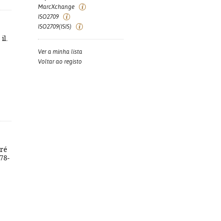
MarcXchange
ISO2709
ISO2709(ISIS)
il.
Ver a minha lista
Voltar ao registo
dré
978-