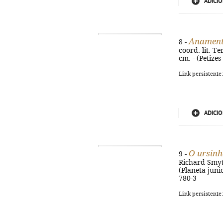
ADICIO
Anament
8 -
coord. lit. T
cm. - (Petizes 
Link persistente
ADICIO
O ursinh
9 -
Richard Smythe
(Planeta junio
780-3
Link persistente