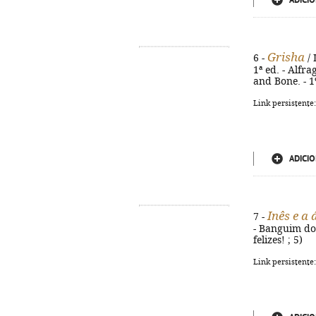
ADICIO
Grisha
6 -
/ 
1ª ed. - Alfra
and Bone. - 1
Link persistente
ADICIO
Inês e a
7 -
- Banguim do M
felizes! ; 5)
Link persistente