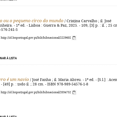
o ou o pequeno circo do mundo
/ Cristina Carvalho ; il. José
eira. - 1ª ed. - Lisboa : Guerra & Paz, 2025. - 109, [3] p. : il. ; 25 cm
-576-241-5
: http://id.bnportugal.gov.pt/bib/bibnacional/2229602
NAR À LISTA
vro é um navio
/ José Fanha ; il. Maria Abreu. - 1ª ed. - [S.l.] : Ace
- [49] p. : todo il. ; 28 cm. - ISBN 978-989-54576-1-8
: http://id.bnportugal.gov.pt/bib/bibnacional/2034752