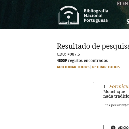
PT
EN
S
S
C
C
Resultado de pesquis
C
C
CDU: =087.5
A
A
48059
registos encontrados
ADICIONAR TODOS
|
RETIRAR TODOS
Formigu
1 -
Monchique. - 1
nada tradicio
Link persistente
ADICIO