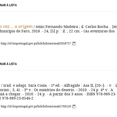
NAR À LISTA
 vez... a origem
/ texto Fernando Madeira ; il. Carlos Rocha... [et
 Município de Faro, 2018. - 24, [5] p. : il. ; 22 cm. - (As aventuras dos
: http://id.bnportugal.gov.pt/bib/bibnacional/2018727
NAR À LISTA
e
/ trad. e adapt. Sara Costa. - 1ª ed. - Alfragide : Asa II, [20--]-. - v. : il
orian ; 3, 4). - 3º v.: Os mistérios do deserto. - 2010. - 24 p. 4º v.: A
tá a chegar. - 2010. - 24 p. - A partir dos 3 anos. - ISBN 978-989-23-
N 978-989-23-0546-2
: http://id.bnportugal.gov.pt/bib/bibnacional/1783110