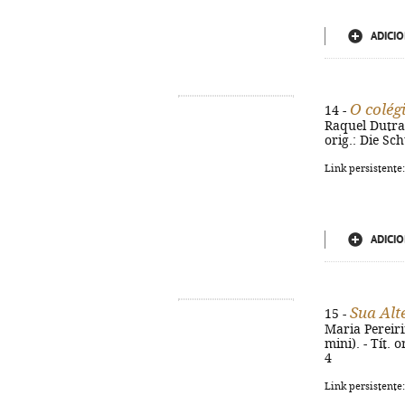
ADICIO
O colég
14 -
Raquel Dutra L
orig.: Die Sc
Link persistente
ADICIO
Sua Alt
15 -
Maria Pereirin
mini). - Tít. 
4
Link persistente