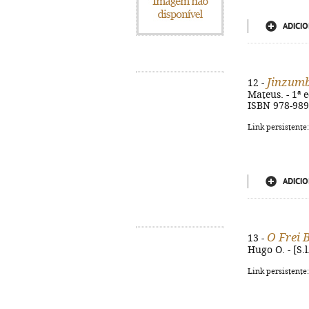
ADICIO
Jinzumb
12 -
Mateus. - 1ª e
ISBN 978-989
Link persistente
ADICIO
O Frei 
13 -
Hugo O. - [S.l
Link persistente