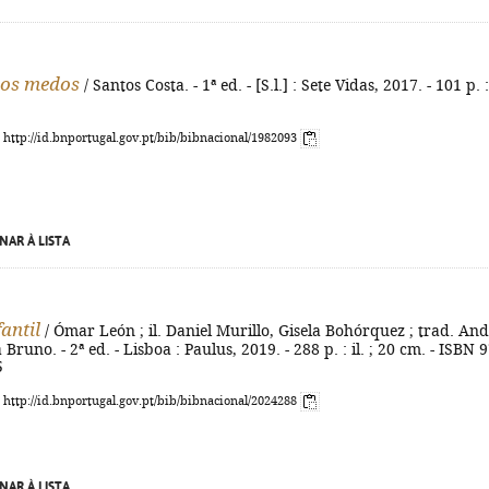
dos medos
/ Santos Costa. - 1ª ed. - [S.l.] : Sete Vidas, 2017. - 101 p. : 
: http://id.bnportugal.gov.pt/bib/bibnacional/1982093
NAR À LISTA
fantil
/ Ómar León ; il. Daniel Murillo, Gisela Bohórquez ; trad. An
 Bruno. - 2ª ed. - Lisboa : Paulus, 2019. - 288 p. : il. ; 20 cm. - ISBN 
5
: http://id.bnportugal.gov.pt/bib/bibnacional/2024288
NAR À LISTA