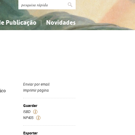
de Publicação
Novidades
s
Religião...
Religião...
Ciências aplicadas...
Ciências aplicadas...
História, geografia, biografias...
História, geografia, biografias...
Enviar por email
ico
Imprimir página
Guardar
ISBD
NP405
Exportar