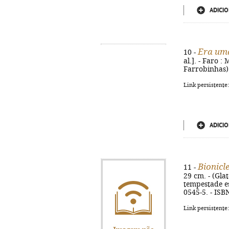
ADICIO
Era uma
10 -
al.]. - Faro :
Farrobinhas)
Link persistente
ADICIO
Bionicl
11 -
29 cm. - (Glat
tempestade es
0545-5. - ISB
Link persistente