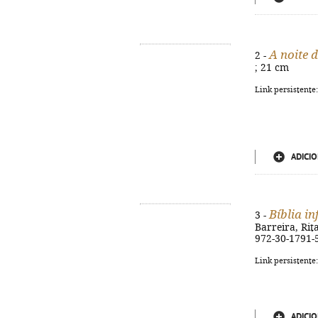
A noite 
2 -
; 21 cm
Link persistente
ADICIO
Bíblia in
3 -
Barreira, Rita
972-30-1791-
Link persistente
ADICIO