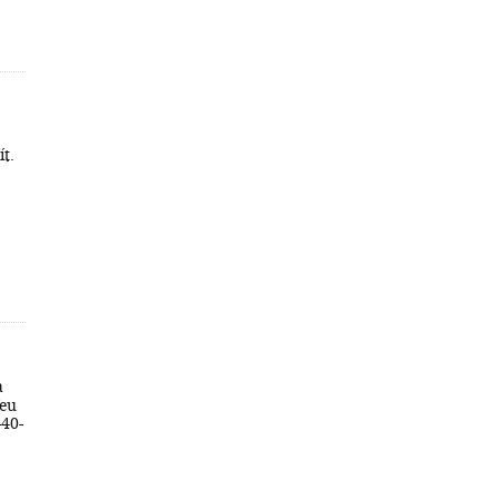
ít.
a
feu
-40-