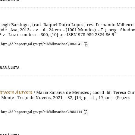
NAR À LISTA
Leigh Bardugo ; trad. Raquel Dutra Lopes ; rev. Fernando Milheiro.
gide : Asa, 2013-. - v. : il ; 24 cm. - (1001 Mundos). - Tít. orig.: Shado
º v.: Luz e sombra. - 300, [10] p. - ISBN 978-989-2324-86-9
: http://id.bnportugal.gov.pt/bib/bibnacional/1861041
NAR À LISTA
 árvore Aurora
/ Maria Saraiva de Menezes ; coord. lit. Teresa Cu
onte : Tecto de Nuvens, 2021. - 32, [14] p. : il. ; 17 cm. - (Petizes
: http://id.bnportugal.gov.pt/bib/bibnacional/2081414