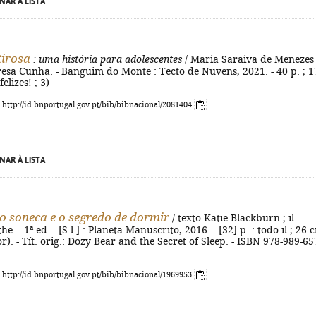
NAR À LISTA
irosa
: uma história para adolescentes
/ Maria Saraiva de Menezes 
eresa Cunha. - Banguim do Monte : Tecto de Nuvens, 2021. - 40 p. ; 1
felizes! ; 3)
: http://id.bnportugal.gov.pt/bib/bibnacional/2081404
NAR À LISTA
o soneca e o segredo de dormir
/ texto Katie Blackburn ; il.
. - 1ª ed. - [S.l.] : Planeta Manuscrito, 2016. - [32] p. : todo il ; 26 c
r). - Tít. orig.: Dozy Bear and the Secret of Sleep. - ISBN 978-989-65
: http://id.bnportugal.gov.pt/bib/bibnacional/1969953