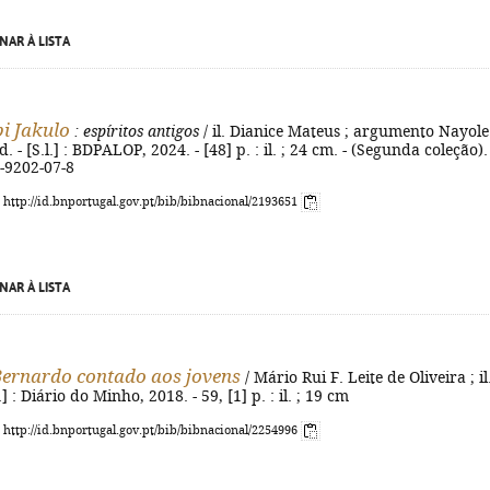
NAR À LISTA
i Jakulo
: espíritos antigos
/ il. Dianice Mateus ; argumento Nayole
d. - [S.l.] : BDPALOP, 2024. - [48] p. : il. ; 24 cm. - (Segunda coleção). 
-9202-07-8
: http://id.bnportugal.gov.pt/bib/bibnacional/2193651
NAR À LISTA
Bernardo contado aos jovens
/ Mário Rui F. Leite de Oliveira ; il
.] : Diário do Minho, 2018. - 59, [1] p. : il. ; 19 cm
: http://id.bnportugal.gov.pt/bib/bibnacional/2254996