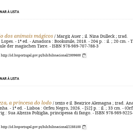
NAR À LISTA
io dos animais mágicos
/ Margit Auer ; il. Nina Dulleck ; trad.
opes. - 1ª ed. - Amadora : Booksmile, 2018. - 204 p. : il. ; 20 cm. - T
hule der magischen Tiere. - ISBN 978-989-707-788-3
: http://id.bnportugal.gov.pt/bib/bibnacional/2009600
NAR À LISTA
eza, a princesa do lodo
/ texto e il. Beatrice Alemagna ; trad. An
ha. - 1ª ed. - Lisboa : Orfeu Negro, 2026. - [52] p. : il. ; 33 cm. - (Or
orig.: Sua Altezza Poltiglia, principessa di fango. - ISBN 978-989-9225
: http://id.bnportugal.gov.pt/bib/bibnacional/2288100