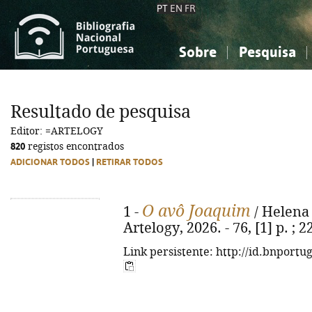
PT
EN
FR
Sobre
Pesquisa
Sobre a Bibliografia Nacional
Simples
Conhecimento, Informação...
Conhecimento, Informação...
Combinada
A
Resultado de pesquisa
Ciências sociais...
Ciências sociais...
Editor: =ARTELOGY
Arte, desporto...
Arte, desporto...
820
registos encontrados
ADICIONAR TODOS
|
RETIRAR TODOS
O avô Joaquim
1 -
/ Helena S
Artelogy, 2026. - 76, [1] p. ;
Link persistente: http://id.bnportu