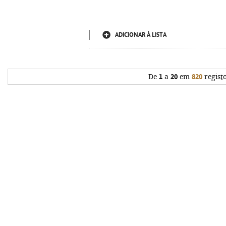
ADICIONAR À LISTA
De
1
a
20
em
820
regist