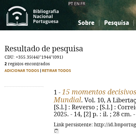
PT
EN
FR
Sobre
Pesquisa
Sobre a Bibliografia Nacional
Simples
Conhecimento, Informação...
Conhecimento, Informação...
Combinada
A
Resultado de pesquisa
Ciências sociais...
Ciências sociais...
CDU: =355.35(44)"1944"(091)
Arte, desporto...
Arte, desporto...
2
registos encontrados
ADICIONAR TODOS
|
RETIRAR TODOS
15 momentos decisivo
1 -
Mundial
. Vol. 10, A Liberta
[S.l.] : Reverso ; [S.l.] : Cor
2025. - 14, [2] p. : il. ; 28 cm
Link persistente: http://id.bnportu