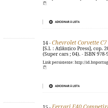
ADICIONAR À LISTA
Chevrolet Corvette C7
14 -
[S.l. : Atlântico Press], cop. 202
(Super cars ; 04). - ISBN 978
Link persistente: http://id.bnportu
ADICIONAR À LISTA
Ferrari F40 Competiz
15 -