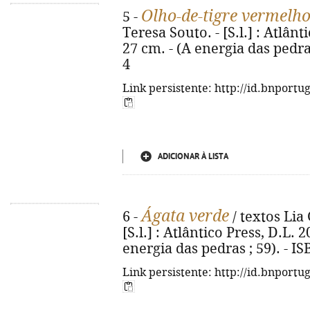
Olho-de-tigre vermelh
5 -
Teresa Souto. - [S.l.] : Atlântic
27 cm. - (A energia das pedra
4
Link persistente: http://id.bnportu
ADICIONAR À LISTA
Ágata verde
6 -
/ textos Lia
[S.l.] : Atlântico Press, D.L. 20
energia das pedras ; 59). - I
Link persistente: http://id.bnportu