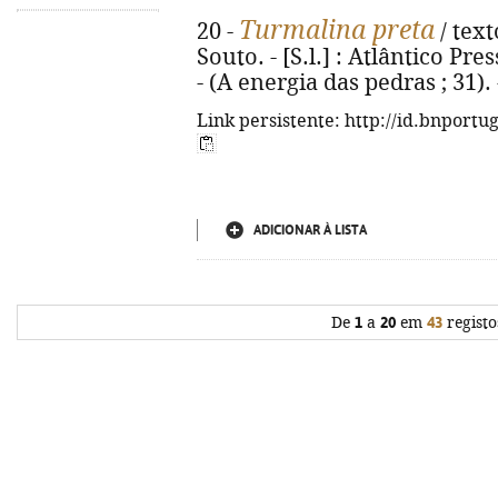
Turmalina preta
20 -
/ text
Souto. - [S.l.] : Atlântico Press
- (A energia das pedras ; 31)
Link persistente: http://id.bnportu
ADICIONAR À LISTA
De
1
a
20
em
43
registo