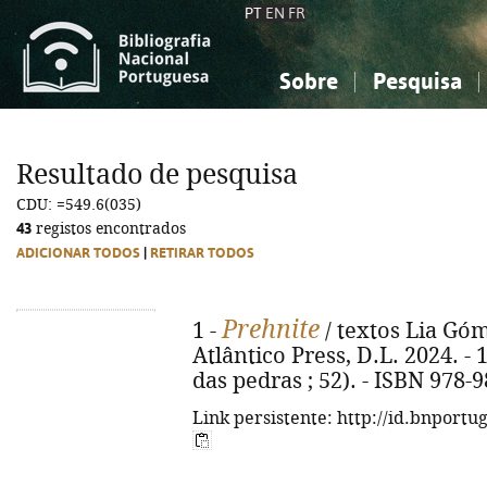
PT
EN
FR
Sobre
Pesquisa
Sobre a Bibliografia Nacional
Simples
Conhecimento, Informação...
Conhecimento, Informação...
Combinada
A
Resultado de pesquisa
Ciências sociais...
Ciências sociais...
CDU: =549.6(035)
Arte, desporto...
Arte, desporto...
43
registos encontrados
ADICIONAR TODOS
|
RETIRAR TODOS
Prehnite
1 -
/ textos Lia Góme
Atlântico Press, D.L. 2024. - 15
das pedras ; 52). - ISBN 978-
Link persistente: http://id.bnportu