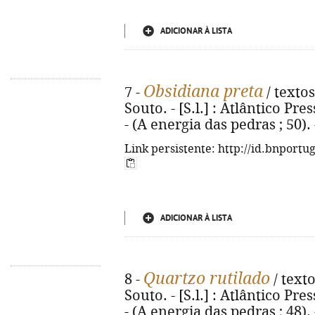
ADICIONAR À LISTA
Obsidiana preta
7 -
/ texto
Souto. - [S.l.] : Atlântico Press
- (A energia das pedras ; 50)
Link persistente: http://id.bnportu
ADICIONAR À LISTA
Quartzo rutilado
8 -
/ text
Souto. - [S.l.] : Atlântico Press
- (A energia das pedras ; 48)