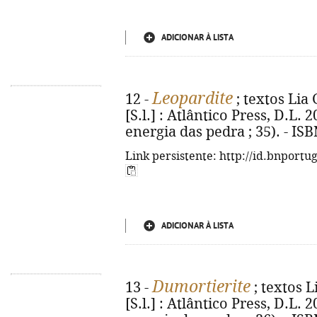
ADICIONAR À LISTA
Leopardite
12 -
; textos Lia 
[S.l.] : Atlântico Press, D.L. 20
energia das pedra ; 35). - IS
Link persistente: http://id.bnportu
ADICIONAR À LISTA
Dumortierite
13 -
; textos L
[S.l.] : Atlântico Press, D.L. 20