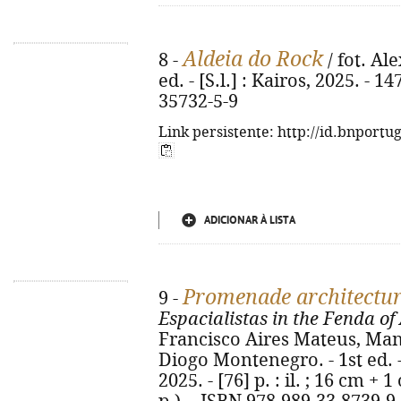
Aldeia do Rock
8 -
/ fot. Ale
ed. - [S.l.] : Kairos, 2025. - 14
35732-5-9
Link persistente: http://id.bnportu
ADICIONAR À LISTA
Promenade architectura
9 -
Espacialistas in the Fenda of
Francisco Aires Mateus, Manu
Diogo Montenegro. - 1st ed. -
2025. - [76] p. : il. ; 16 cm 