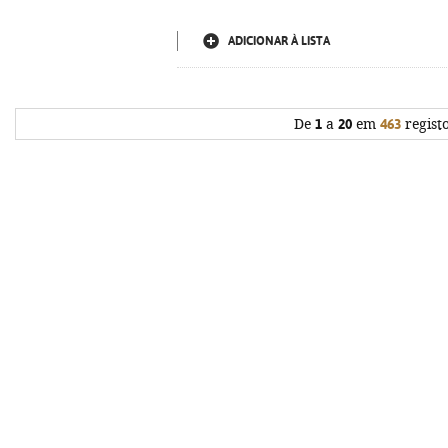
ADICIONAR À LISTA
De
1
a
20
em
463
regist