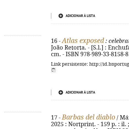
ADICIONAR À LISTA
Atlas exposed
16 -
: celebra
João Retorta. - [S.l.] : Enchufad
cm. - ISBN 978-989-33-8158-8
Link persistente: http://id.bnportu
ADICIONAR À LISTA
Barbas del diablo
17 -
/ Már
2025 : Nortprint. - 159 p. : il