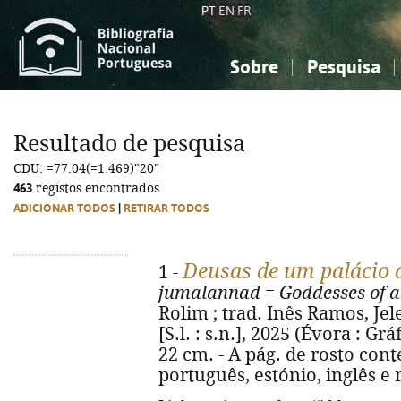
PT
EN
FR
Sobre
Pesquisa
Sobre a Bibliografia Nacional
Simples
Conhecimento, Informação...
Conhecimento, Informação...
Combinada
A
Resultado de pesquisa
Ciências sociais...
Ciências sociais...
CDU: =77.04(=1:469)"20"
Arte, desporto...
Arte, desporto...
463
registos encontrados
ADICIONAR TODOS
|
RETIRAR TODOS
Deusas de um palácio 
1 -
jumalannad
=
Goddesses of 
Rolim ; trad. Inês Ramos, Jel
[S.l. : s.n.], 2025 (Évora : Gráf
22 cm. - A pág. de rosto cont
português, estónio, inglês e 