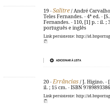
Salitre
19 -
/ André Carvalho..
Teles Fernandes. - 4ª ed. - [S.l
Fernandes. - 110, [1] p. : il. 
português e inglês
Link persistente: http://id.bnportu
ADICIONAR À LISTA
Errâncias
20 -
/ J. Higino. - [
il. ; 15 cm. - ISBN 978989338
Link persistente: http://id.bnportu