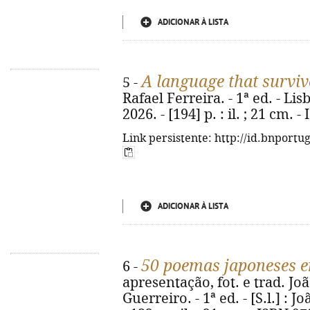
ADICIONAR À LISTA
A language that surviv
5 -
Rafael Ferreira. - 1ª ed. - Lis
2026. - [194] p. : il. ; 21 cm.
Link persistente: http://id.bnportu
ADICIONAR À LISTA
50 poemas japoneses e
6 -
apresentação, fot. e trad. Jo
Guerreiro. - 1ª ed. - [S.l.] :