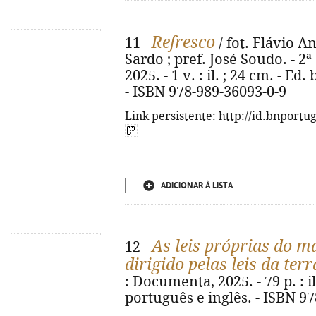
Refresco
11 -
/ fot. Flávio A
Sardo ; pref. José Soudo. - 2ª 
2025. - 1 v. : il. ; 24 cm. - E
- ISBN 978-989-36093-0-9
Link persistente: http://id.bnportu
ADICIONAR À LISTA
As leis próprias do m
12 -
dirigido pelas leis da terr
: Documenta, 2025. - 79 p. : i
português e inglês. - ISBN 9