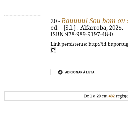
Rauuuu! Sou bom ou
20 -
ed. - [S.l.] : Alfarroba, 2025. - 
ISBN 978-989-9197-48-0
Link persistente: http://id.bnportu
ADICIONAR À LISTA
De
1
a
20
em
482
regist