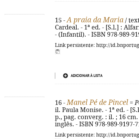
A praia da Maria
15 -
/ tex
Cardeal. - 1ª ed. - [S.l.] : Alfa
- (Infantil). - ISBN 978-989-9
Link persistente: http://id.bnportu
ADICIONAR À LISTA
Manel Pé de Pincel
16 -
=
P
il. Paula Monise. - 1ª ed. - [S.l
p., pag. converg. : il. ; 16 c
inglês. - ISBN 978-989-9197-7
Link persistente: http://id.bnportu