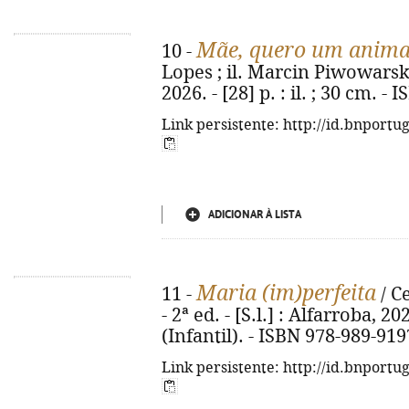
Mãe, quero um animal
10 -
Lopes ; il. Marcin Piwowarski. 
2026. - [28] p. : il. ; 30 cm. 
Link persistente: http://id.bnportu
ADICIONAR À LISTA
Maria (im)perfeita
11 -
/ Ce
- 2ª ed. - [S.l.] : Alfarroba, 2026
(Infantil). - ISBN 978-989-919
Link persistente: http://id.bnportu