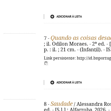
ADICIONAR À LISTA
Quando as coisas des
7 -
; il. Odilon Moraes. - 2ª ed. - [
p. : il. ; 21 cm. - (Infantil). 
Link persistente: http://id.bnportu
ADICIONAR À LISTA
Saudade
8 -
/ Alessandra Ros
ed. - [S.l.] : Alfarroba, 2026. - 