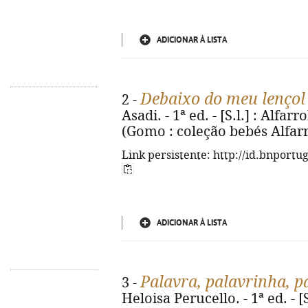
ADICIONAR À LISTA
Debaixo do meu lençol
2 -
Asadi. - 1ª ed. - [S.l.] : Alfarro
(Gomo : coleção bebés Alfarr
Link persistente: http://id.bnportu
ADICIONAR À LISTA
Palavra, palavrinha, p
3 -
Heloisa Perucello. - 1ª ed. - [S.