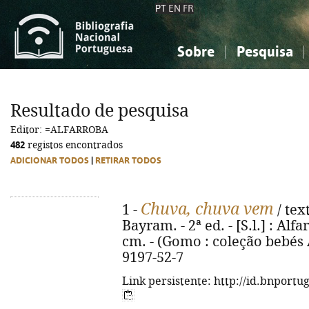
PT
EN
FR
Sobre
Pesquisa
Sobre a Bibliografia Nacional
Simples
Conhecimento, Informação...
Conhecimento, Informação...
Combinada
A
Resultado de pesquisa
Ciências sociais...
Ciências sociais...
Editor: =ALFARROBA
Arte, desporto...
Arte, desporto...
482
registos encontrados
ADICIONAR TODOS
|
RETIRAR TODOS
Chuva, chuva vem
1 -
/ tex
Bayram. - 2ª ed. - [S.l.] : Alfar
cm. - (Gomo : coleção bebés 
9197-52-7
Link persistente: http://id.bnportu