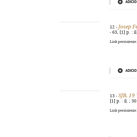
ADICIO
Josep F
12 -
- 63, [1] p. :
Link persistente
ADICIO
SJB, 19
13 -
[1] p. : il. ;
Link persistente