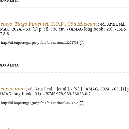
NAR À LISTA
ebelo, Tiago Pimentel, G.O.P., Côa Museum
; ed. Ana Leal... 
 : AMAG, 2024. - 63, [1] p. : il. ; 30 cm. - (AMAG long book ; 29). - ISBN
7-8-6
: http://id.bnportugal.gov.pt/bib/bibnacional/2204726
NAR À LISTA
ebelo, mim
; ed. Ana Leal... [et al.]. - [S.l.] : AMAG, 2024. - 63, [1] p
- (AMAG long book ; 31). - ISBN 978-989-36026-0-7
: http://id.bnportugal.gov.pt/bib/bibnacional/2204723