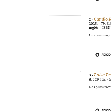
Camilo R
2 -
2025. - 79, [1
inglês. - ISB
Link persistente
ADICIO
Luísa Pe
3 -
il. ; 29 cm. 
Link persistente
ADICIO