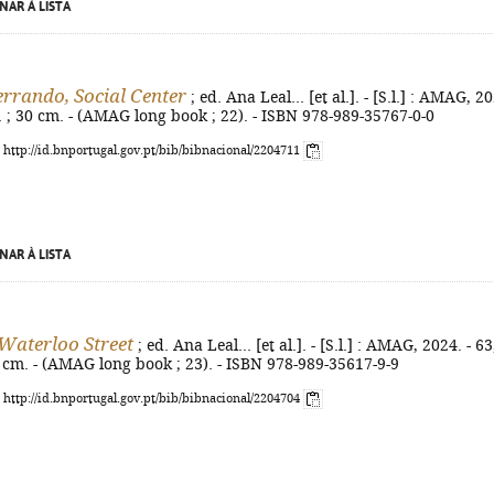
NAR À LISTA
errando, Social Center
; ed. Ana Leal... [et al.]. - [S.l.] : AMAG, 2
 il. ; 30 cm. - (AMAG long book ; 22). - ISBN 978-989-35767-0-0
: http://id.bnportugal.gov.pt/bib/bibnacional/2204711
NAR À LISTA
 Waterloo Street
; ed. Ana Leal... [et al.]. - [S.l.] : AMAG, 2024. - 63
 30 cm. - (AMAG long book ; 23). - ISBN 978-989-35617-9-9
: http://id.bnportugal.gov.pt/bib/bibnacional/2204704