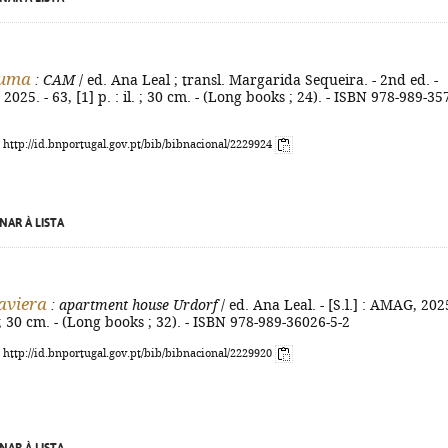
Kuma
: CAM
/ ed. Ana Leal ; transl. Margarida Sequeira. - 2nd ed. -
 2025. - 63, [1] p. : il. ; 30 cm. - (Long books ; 24). - ISBN 978-989-35
: http://id.bnportugal.gov.pt/bib/bibnacional/2229924
NAR À LISTA
aviera
: apartment house Urdorf
/ ed. Ana Leal. - [S.l.] : AMAG, 2025
l. ; 30 cm. - (Long books ; 32). - ISBN 978-989-36026-5-2
: http://id.bnportugal.gov.pt/bib/bibnacional/2229920