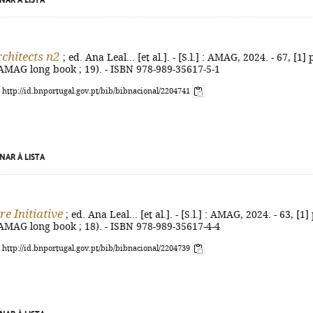
NAR À LISTA
chitects n2
; ed. Ana Leal... [et al.]. - [S.l.] : AMAG, 2024. - 67, [1] p
- (AMAG long book ; 19). - ISBN 978-989-35617-5-1
: http://id.bnportugal.gov.pt/bib/bibnacional/2204741
NAR À LISTA
e Initiative
; ed. Ana Leal... [et al.]. - [S.l.] : AMAG, 2024. - 63, [1] 
- (AMAG long book ; 18). - ISBN 978-989-35617-4-4
: http://id.bnportugal.gov.pt/bib/bibnacional/2204739