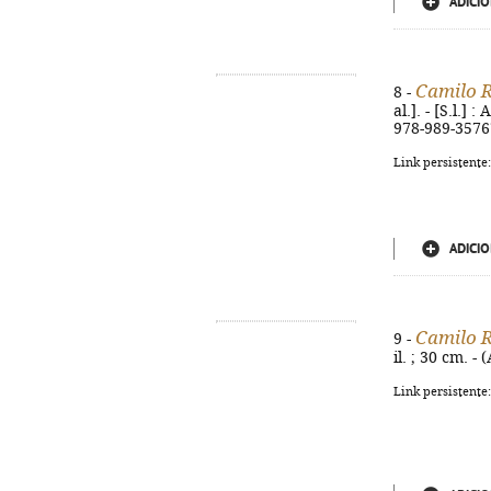
ADICIO
Camilo R
8 -
al.]. - [S.l.]
978-989-3576
Link persistente
ADICIO
Camilo R
9 -
il. ; 30 cm. 
Link persistente