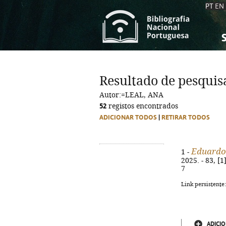
PT
EN
S
S
C
C
Resultado de pesquis
C
C
Autor:=LEAL, ANA
A
A
52
registos encontrados
ADICIONAR TODOS
|
RETIRAR TODOS
Eduardo
1 -
2025. - 83, [1
7
Link persistente
ADICIO