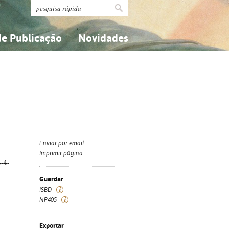
de Publicação
Novidades
s
Religião...
Religião...
Ciências aplicadas...
Ciências aplicadas...
História, geografia, biografias...
História, geografia, biografias...
Enviar por email
Imprimir página
-4-
Guardar
ISBD
NP405
Exportar