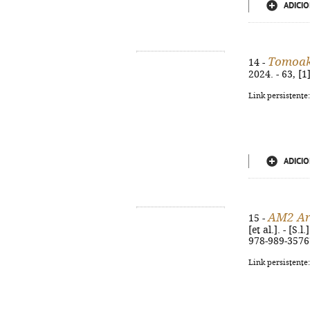
ADICIO
Tomoaki
14 -
2024. - 63, [1
Link persistente
ADICIO
AM2 Ar
15 -
[et al.]. - [S
978-989-3576
Link persistente