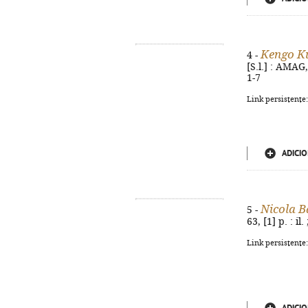
Kengo 
4 -
[S.l.] : AMAG,
1-7
Link persistente
ADICIO
Nicola B
5 -
63, [1] p. : i
Link persistente