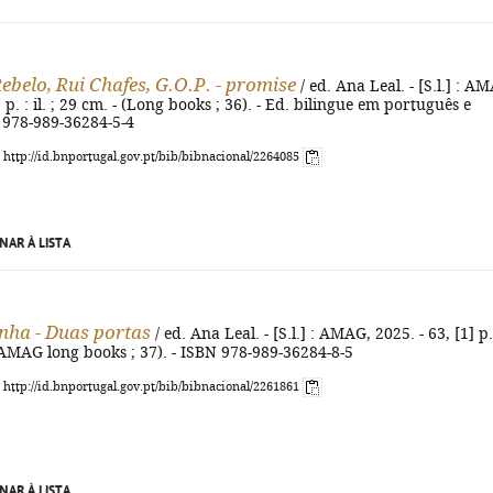
ebelo, Rui Chafes, G.O.P. - promise
/ ed. Ana Leal. - [S.l.] : A
] p. : il. ; 29 cm. - (Long books ; 36). - Ed. bilingue em português e
N 978-989-36284-5-4
: http://id.bnportugal.gov.pt/bib/bibnacional/2264085
NAR À LISTA
nha - Duas portas
/ ed. Ana Leal. - [S.l.] : AMAG, 2025. - 63, [1] p.
- (AMAG long books ; 37). - ISBN 978-989-36284-8-5
: http://id.bnportugal.gov.pt/bib/bibnacional/2261861
NAR À LISTA