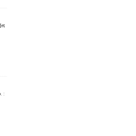
[et
. :