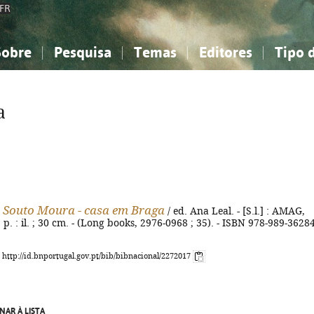
FR
Sobre
Pesquisa
Temas
Editores
Tipo 
obre a Bibliografia Nacional
imples
onhecimento, Informação...
onhecimento, Informação...
Combinada
A minha lista
Como utilizar
Filosofia, psicologia...
Filosofia, psicologia...
Perguntas frequente
a
iências sociais...
iências sociais...
Ciências exatas e naturais...
Ciências exatas e naturais...
rte, desporto...
rte, desporto...
Literatura, linguística...
Literatura, linguística...
 Souto Moura - casa em Braga
/ ed. Ana Leal. - [S.l.] : AMAG,
] p. : il. ; 30 cm. - (Long books, 2976-0968 ; 35). - ISBN 978-989-36284
: http://id.bnportugal.gov.pt/bib/bibnacional/2272017
NAR À LISTA