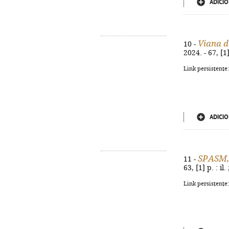
ADICIO
Viana d
10 -
2024. - 67, [1
Link persistente
ADICIO
SPASM,
11 -
63, [1] p. : i
Link persistente