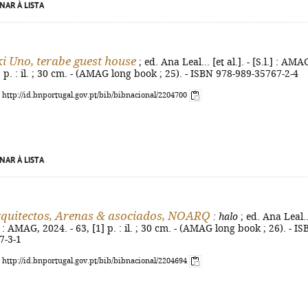
NAR À LISTA
 Uno, terabe guest house
; ed. Ana Leal... [et al.]. - [S.l.] : AMA
] p. : il. ; 30 cm. - (AMAG long book ; 25). - ISBN 978-989-35767-2-4
: http://id.bnportugal.gov.pt/bib/bibnacional/2204700
NAR À LISTA
quitectos, Arenas & asociados, NOARQ
: halo
; ed. Ana Leal..
.l.] : AMAG, 2024. - 63, [1] p. : il. ; 30 cm. - (AMAG long book ; 26). - I
7-3-1
: http://id.bnportugal.gov.pt/bib/bibnacional/2204694