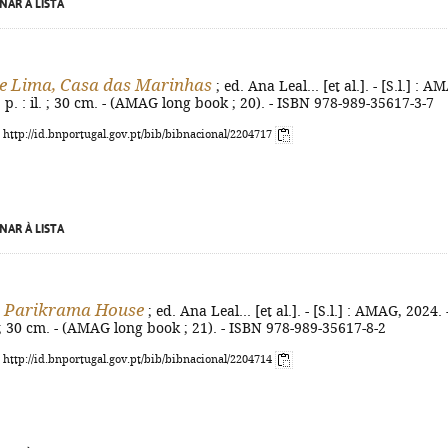
NAR À LISTA
e Lima, Casa das Marinhas
; ed. Ana Leal... [et al.]. - [S.l.] : A
] p. : il. ; 30 cm. - (AMAG long book ; 20). - ISBN 978-989-35617-3-7
: http://id.bnportugal.gov.pt/bib/bibnacional/2204717
NAR À LISTA
 Parikrama House
; ed. Ana Leal... [et al.]. - [S.l.] : AMAG, 2024. 
l. ; 30 cm. - (AMAG long book ; 21). - ISBN 978-989-35617-8-2
: http://id.bnportugal.gov.pt/bib/bibnacional/2204714