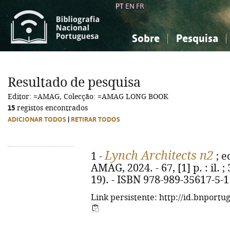
PT
EN
FR
Sobre
Pesquisa
Sobre a Bibliografia Nacional
Simples
Conhecimento, Informação...
Conhecimento, Informação...
Combinada
A
Resultado de pesquisa
Ciências sociais...
Ciências sociais...
Editor: =AMAG, Colecção: =AMAG LONG BOOK
Arte, desporto...
Arte, desporto...
15
registos encontrados
ADICIONAR TODOS
|
RETIRAR TODOS
Lynch Architects n2
1 -
; ed
AMAG, 2024. - 67, [1] p. : il.
19). - ISBN 978-989-35617-5-1
Link persistente: http://id.bnportu