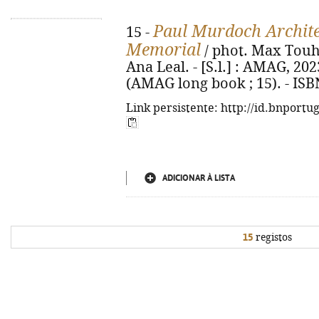
Paul Murdoch Architec
15 -
Memorial
/ phot. Max Touh
Ana Leal. - [S.l.] : AMAG, 2023. 
(AMAG long book ; 15). - ISB
Link persistente: http://id.bnportu
ADICIONAR À LISTA
15
registos