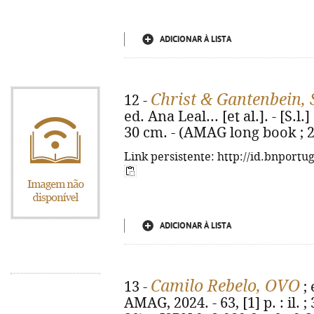
ADICIONAR À LISTA
Christ & Gantenbein,
12 -
ed. Ana Leal... [et al.]. - [S.l.]
30 cm. - (AMAG long book ; 2
Link persistente: http://id.bnportu
ADICIONAR À LISTA
Camilo Rebelo, OVO
13 -
; 
AMAG, 2024. - 63, [1] p. : il.