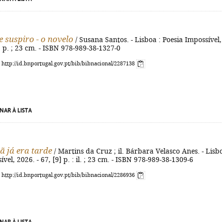
 suspiro - o novelo
/ Susana Santos. - Lisboa : Poesia Impossível,
6] p. ; 23 cm. - ISBN 978-989-38-1327-0
: http://id.bnportugal.gov.pt/bib/bibnacional/2287138
NAR À LISTA
 já era tarde
/ Martins da Cruz ; il. Bárbara Velasco Anes. - Lisbo
vel, 2026. - 67, [9] p. : il. ; 23 cm. - ISBN 978-989-38-1309-6
: http://id.bnportugal.gov.pt/bib/bibnacional/2286936