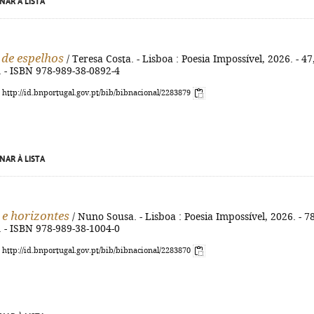
NAR À LISTA
de espelhos
/ Teresa Costa. - Lisboa : Poesia Impossível, 2026. - 47
m. - ISBN 978-989-38-0892-4
: http://id.bnportugal.gov.pt/bib/bibnacional/2283879
NAR À LISTA
 e horizontes
/ Nuno Sousa. - Lisboa : Poesia Impossível, 2026. - 78
m. - ISBN 978-989-38-1004-0
: http://id.bnportugal.gov.pt/bib/bibnacional/2283870