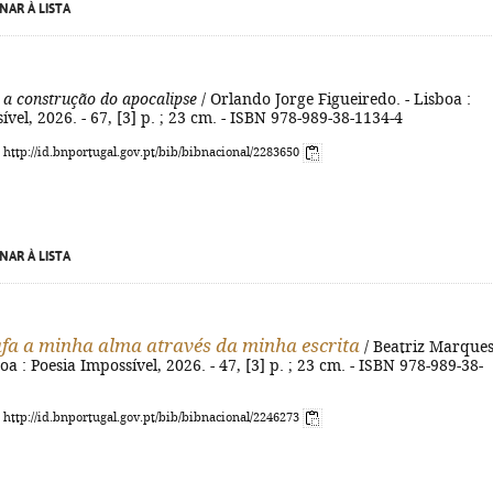
NAR À LISTA
 a construção do apocalipse
/ Orlando Jorge Figueiredo. - Lisboa :
ível, 2026. - 67, [3] p. ; 23 cm. - ISBN 978-989-38-1134-4
: http://id.bnportugal.gov.pt/bib/bibnacional/2283650
NAR À LISTA
fa a minha alma através da minha escrita
/ Beatriz Marque
oa : Poesia Impossível, 2026. - 47, [3] p. ; 23 cm. - ISBN 978-989-38-
: http://id.bnportugal.gov.pt/bib/bibnacional/2246273