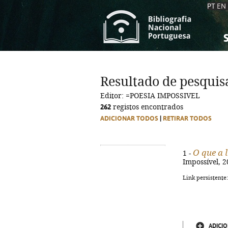
PT
EN
S
S
C
C
Resultado de pesquis
C
C
Editor: =POESIA IMPOSSIVEL
A
A
262
registos encontrados
ADICIONAR TODOS
|
RETIRAR TODOS
O que a 
1 -
Impossível, 2
Link persistente
ADICIO