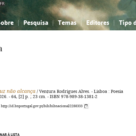
FR
Sobre
Pesquisa
Temas
Editores
Tipo 
obre a Bibliografia Nacional
imples
onhecimento, Informação...
onhecimento, Informação...
Combinada
A minha lista
Como utilizar
Filosofia, psicologia...
Filosofia, psicologia...
Perguntas frequente
a
iências sociais...
iências sociais...
Ciências exatas e naturais...
Ciências exatas e naturais...
rte, desporto...
rte, desporto...
Literatura, linguística...
Literatura, linguística...
luz não alcança
/ Ventura Rodrigues Alves. - Lisboa : Poesia
026. - 64, [2] p. ; 23 cm. - ISBN 978-989-38-1381-2
: http://id.bnportugal.gov.pt/bib/bibnacional/2288333
NAR À LISTA