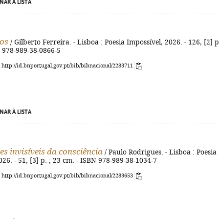
NAR À LISTA
os
/ Gilberto Ferreira. - Lisboa : Poesia Impossível, 2026. - 126, [2] p.
N 978-989-38-0866-5
: http://id.bnportugal.gov.pt/bib/bibnacional/2283711
NAR À LISTA
es invisíveis da consciência
/ Paulo Rodrigues. - Lisboa : Poesia
026. - 51, [3] p. ; 23 cm. - ISBN 978-989-38-1034-7
: http://id.bnportugal.gov.pt/bib/bibnacional/2283653