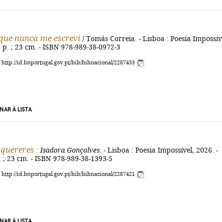
ue nunca me escrevi
/ Tomás Correia. - Lisboa : Poesia Impossív
4] p. ; 23 cm. - ISBN 978-989-38-0972-3
: http://id.bnportugal.gov.pt/bib/bibnacional/2287433
NAR À LISTA
quereres
: Isadora Gonçalves
. - Lisboa : Poesia Impossível, 2026. -
il. ; 23 cm. - ISBN 978-989-38-1393-5
: http://id.bnportugal.gov.pt/bib/bibnacional/2287421
NAR À LISTA