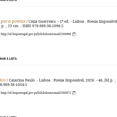
NAR À LISTA
 para poetas
/ Cátia Guerreiro. - 1ª ed. - Lisboa : Poesia Impossível
2] p. ; 23 cm. - ISBN 978-989-38-1096-5
: http://id.bnportugal.gov.pt/bib/bibnacional/2283900
NAR À LISTA
ios
/ Catarina Paulo. - Lisboa : Poesia Impossível, 2026. - 46, [6] p. ;
78-989-38-1054-5
: http://id.bnportugal.gov.pt/bib/bibnacional/2283872