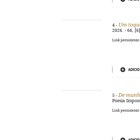
Um toque
4 -
2026. - 66, [
Link persistente
ADICIO
De manhã
5 -
Poesia Impossí
Link persistente