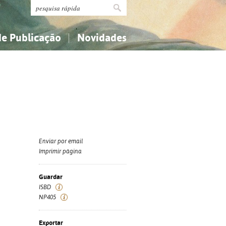
de Publicação
Novidades
s
Religião...
Religião...
Ciências aplicadas...
Ciências aplicadas...
História, geografia, biografias...
História, geografia, biografias...
Enviar por email
Imprimir página
Guardar
ISBD
NP405
Exportar