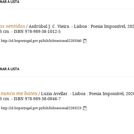
NAR À LISTA
s sentidas
/ Asdrúbal J. C. Vieira. - Lisboa : Poesia Impossível, 202
 23 cm. - ISBN 978-989-38-1012-5
: http://id.bnportugal.gov.pt/bib/bibnacional/2283340
NAR À LISTA
 nunca me bateu
/ Luzia Avellar. - Lisboa : Poesia Impossível, 2026
 23 cm. - ISBN 978-989-38-0846-7
: http://id.bnportugal.gov.pt/bib/bibnacional/2283223