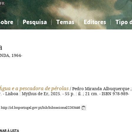
FR
Sobre
Pesquisa
Temas
Editores
Tipo 
obre a Bibliografia Nacional
imples
onhecimento, Informação...
onhecimento, Informação...
Combinada
A minha lista
Como utilizar
Filosofia, psicologia...
Filosofia, psicologia...
Perguntas frequente
a
iências sociais...
iências sociais...
Ciências exatas e naturais...
Ciências exatas e naturais...
NDA, 1964-
rte, desporto...
rte, desporto...
Literatura, linguística...
Literatura, linguística...
Água e a pescadora de pérolas
/ Pedro Miranda Albuquerque ; 
- Lisboa : Mythus de Er, 2025. - 55 p. : il. ; 21 cm. - ISBN 978-989-
: http://id.bnportugal.gov.pt/bib/bibnacional/2263446
NAR À LISTA