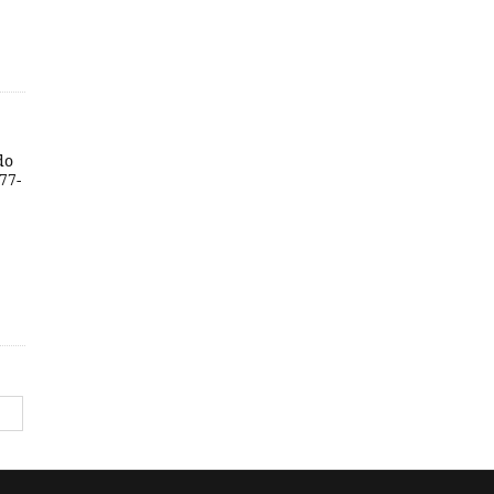
do
77-