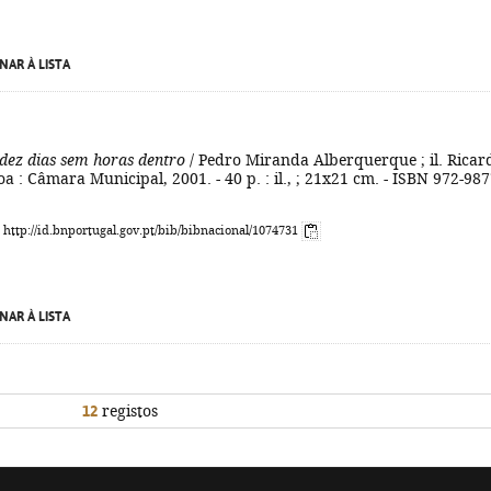
NAR À LISTA
 dez dias sem horas dentro
/ Pedro Miranda Alberquerque ; il. Ricar
boa : Câmara Municipal, 2001. - 40 p. : il., ; 21x21 cm. - ISBN 972-987
: http://id.bnportugal.gov.pt/bib/bibnacional/1074731
NAR À LISTA
12
registos