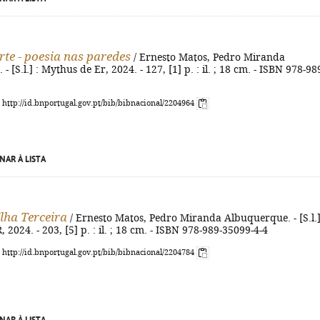
rte - poesia nas paredes
/ Ernesto Matos, Pedro Miranda
 [S.l.] : Mythus de Er, 2024. - 127, [1] p. : il. ; 18 cm. - ISBN 978-98
: http://id.bnportugal.gov.pt/bib/bibnacional/2204964
NAR À LISTA
Ilha Terceira
/ Ernesto Matos, Pedro Miranda Albuquerque. - [S.l.]
2024. - 203, [5] p. : il. ; 18 cm. - ISBN 978-989-35099-4-4
: http://id.bnportugal.gov.pt/bib/bibnacional/2204784