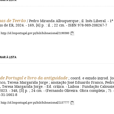
NAR À LISTA
as de Teerão
/ Pedro Miranda Albuquerque ; il. Inês Liberal. - 1ª
hus de ER, 2024. - 169, [6] p. : il. ; 22 cm. - ISBN 978-989-208267-7
: http://id.bnportugal.gov.pt/bib/bibnacional/2190380
NAR À LISTA
 de Portugal e livro da antiguidade
; coord. e estudo introd. Jo
co, Teresa Margarida Jorge ; anotação José Eduardo Franco, Pedr
Teresa Margarida Jorge. - Ed. crítica. - Lisboa : Fundação Caloust
023. - 348, [3] p. ; 24 cm. - (Fernando Oliveira. Obra completa ; 7). 
-31-1661-8
: http://id.bnportugal.gov.pt/bib/bibnacional/2157777