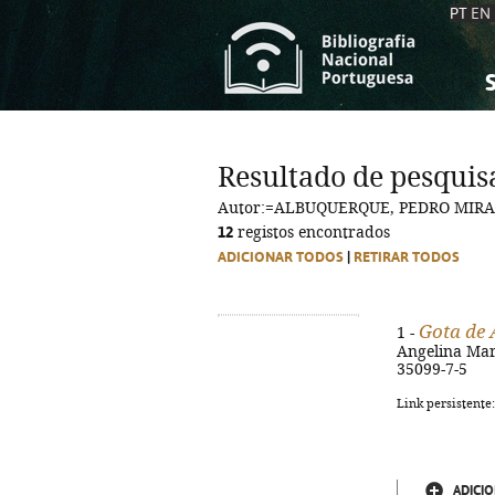
PT
EN
S
S
C
C
Resultado de pesquis
C
C
Autor:=ALBUQUERQUE, PEDRO MIRA
A
A
12
registos encontrados
ADICIONAR TODOS
|
RETIRAR TODOS
Gota de 
1 -
Angelina Mar. 
35099-7-5
Link persistente
ADICIO