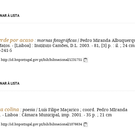
NAR À LISTA
rde por acaso
: mornas fotográficas
/ Pedro Miranda Albuquerqu
atos. - [Lisboa] : Instituto Camões, D.L. 2003. - 81, [3] p. : il. ; 24 cm.
-241-5
: http://id.bnportugal.gov.pt/bib/bibnacional/1231751
NAR À LISTA
ta colina
: poesia
/ Luís Filipe Maçarico ; coord. Pedro MIranda
- Lisboa : Câmara Municipal, imp. 2001. - 35 p. ; 21 cm
: http://id.bnportugal.gov.pt/bib/bibnacional/1076634