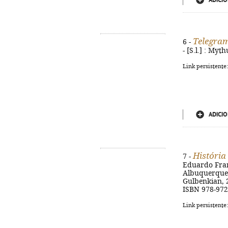
ADICIO
Telegram
6 -
- [S.l.] : Myt
Link persistente
ADICIO
História
7 -
Eduardo Fran
Albuquerque, 
Gulbenkian, 2
ISBN 978-972
Link persistente