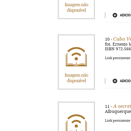
ADICIO
Cabo Ve
10 -
fot. Ernesto M
ISBN 972-566
Link persistente
ADICIO
A secre
11 -
Albuquerque. 
Link persistente