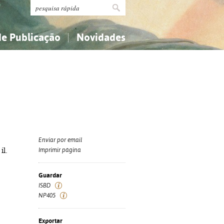
de Publicação
Novidades
s
Religião...
Religião...
Ciências aplicadas...
Ciências aplicadas...
História, geografia, biografias...
História, geografia, biografias...
Enviar por email
il.
Imprimir página
Guardar
ISBD
NP405
Exportar