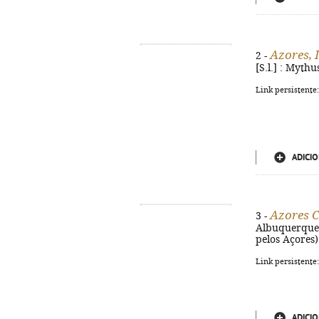
Azores, 
2 -
[S.l.] : Mythu
Link persistente
ADICIO
Azores C
3 -
Albuquerque. -
pelos Açores)
Link persistente
ADICIO