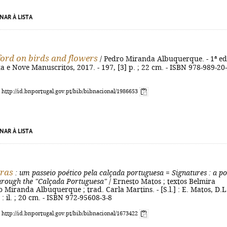
NAR À LISTA
ford on birds and flowers
/ Pedro Miranda Albuquerque. - 1ª ed.
nta e Nove Manuscritos, 2017. - 197, [3] p. ; 22 cm. - ISBN 978-989-20-
: http://id.bnportugal.gov.pt/bib/bibnacional/1986653
NAR À LISTA
uras
: um passeio poético pela calçada portuguesa
=
Signatures
: a po
rough the "Calçada Portuguesa"
/ Ernesto Matos ; textos Belmira
 Miranda Albuquerque ; trad. Carla Martins. - [S.l.] : E. Matos, D.L
 : il. ; 20 cm. - ISBN 972-95608-3-8
: http://id.bnportugal.gov.pt/bib/bibnacional/1673422