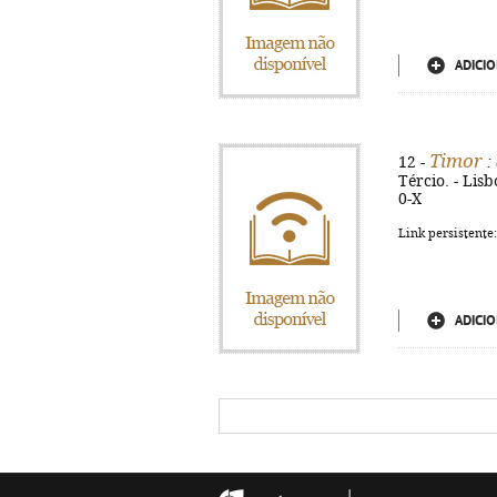
ADICIO
Timor
12 -
:
Tércio. - Lis
0-X
Link persistente
ADICIO