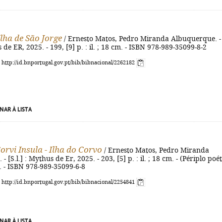
Ilha de São Jorge
/ Ernesto Matos, Pedro Miranda Albuquerque. -
s de ER, 2025. - 199, [9] p. : il. ; 18 cm. - ISBN 978-989-35099-8-2
: http://id.bnportugal.gov.pt/bib/bibnacional/2262182
NAR À LISTA
orvi Insula - Ilha do Corvo
/ Ernesto Matos, Pedro Miranda
 [S.l.] : Mythus de Er, 2025. - 203, [5] p. : il. ; 18 cm. - (Périplo poé
. - ISBN 978-989-35099-6-8
: http://id.bnportugal.gov.pt/bib/bibnacional/2254841
NAR À LISTA