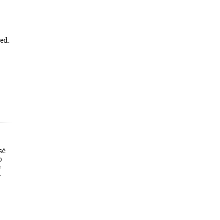
 ed.
sé
o
e
-