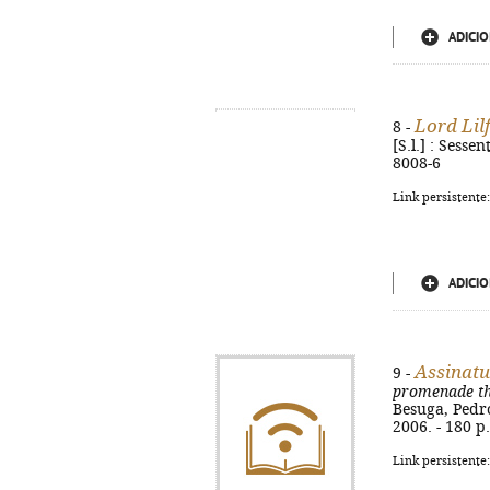
ADICIO
Lord Lil
8 -
[S.l.] : Sesse
8008-6
Link persistente
ADICIO
Assinat
9 -
promenade th
Besuga, Pedro
2006. - 180 p.
Link persistente