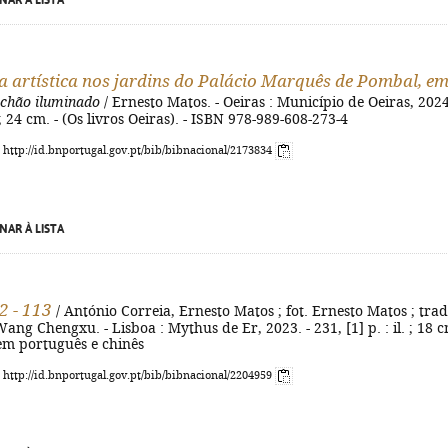
NAR À LISTA
a artística nos jardins do Palácio Marquês de Pombal, e
chão iluminado
/ Ernesto Matos. - Oeiras : Município de Oeiras, 2024
l. ; 24 cm. - (Os livros Oeiras). - ISBN 978-989-608-273-4
: http://id.bnportugal.gov.pt/bib/bibnacional/2173834
NAR À LISTA
2 - 113
/ António Correia, Ernesto Matos ; fot. Ernesto Matos ; trad
ang Chengxu. - Lisboa : Mythus de Er, 2023. - 231, [1] p. : il. ; 18 c
 em português e chinês
: http://id.bnportugal.gov.pt/bib/bibnacional/2204959