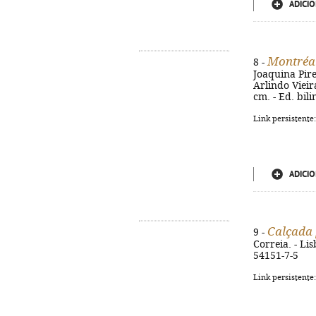
ADICIO
Montréal
8 -
Joaquina Pir
Arlindo Vieira
cm. - Ed. bil
Link persistente
ADICIO
Calçada
9 -
Correia. - Lis
54151-7-5
Link persistente