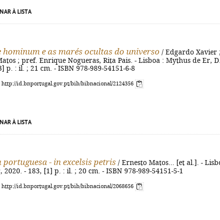
NAR À LISTA
 hominum e as marés ocultas do universo
/ Edgardo Xavier 
Matos ; pref. Enrique Nogueras, Rita Pais. - Lisboa : Mythus de Er, D
3] p. : il. ; 21 cm. - ISBN 978-989-54151-6-8
: http://id.bnportugal.gov.pt/bib/bibnacional/2124356
NAR À LISTA
portuguesa - in excelsis petris
/ Ernesto Matos... [et al.]. - Lisb
2020. - 183, [1] p. : il. ; 20 cm. - ISBN 978-989-54151-5-1
: http://id.bnportugal.gov.pt/bib/bibnacional/2068656