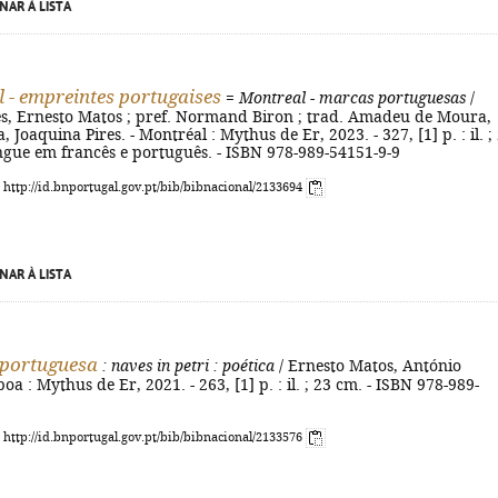
NAR À LISTA
 - empreintes portugaises
=
Montreal - marcas portuguesas
/
es, Ernesto Matos ; pref. Normand Biron ; trad. Amadeu de Moura,
, Joaquina Pires. - Montréal : Mythus de Er, 2023. - 327, [1] p. : il. ;
ingue em francês e português. - ISBN 978-989-54151-9-9
: http://id.bnportugal.gov.pt/bib/bibnacional/2133694
NAR À LISTA
 portuguesa
: naves in petri
: poética
/ Ernesto Matos, António
boa : Mythus de Er, 2021. - 263, [1] p. : il. ; 23 cm. - ISBN 978-989-
: http://id.bnportugal.gov.pt/bib/bibnacional/2133576