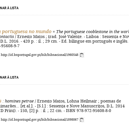
NAR À LISTA
a portuguesa no mundo
=
The portuguese cooblestone in the wor
contactis
/ Ernesto Matos ; trad. José Valente. - Lisboa : Sessenta e No
.L. 2016. - 420 p. : il. ; 29 cm. - Ed. bilingue em português e inglês. 
-95608-9-7
: http://id.bnportugal.gov.pt/bib/bibnacional/1960548
NAR À LISTA
s
: homines petrae
/ Ernesto Matos, Lohna Heilmair ; poemas de
marães... [et al.]. - [S.l.] : Sessenta e Nove Manuscritos, D.L. 2014
Print). - 150, [2] p. : il. ; 22 cm. - ISBN 978-972-95608-8-0
: http://id.bnportugal.gov.pt/bib/bibnacional/1898067