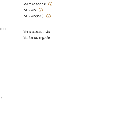
MarcXchange
ISO2709
ISO2709(ISIS)
tico
Ver a minha lista
Voltar ao registo
 ;