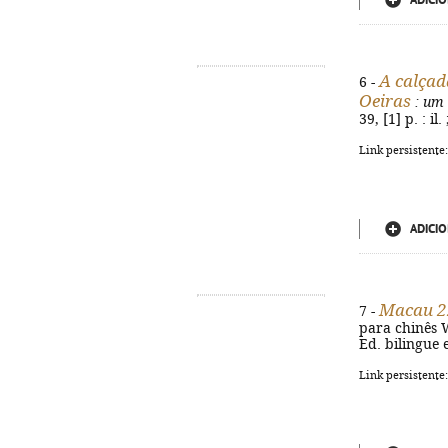
ADICIO
A calçad
6 -
Oeiras
: um 
39, [1] p. : i
Link persistente
ADICIO
Macau 2
7 -
para chinês W
Ed. bilingue
Link persistente