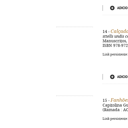
ADICIO
Calçad
14 -
sttells undis 
Manuscritos, D
ISBN 978-972
Link persistente
ADICIO
Fanhõe
15 -
Capitolina Gui
(Ramada : ACD 
Link persistente