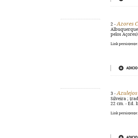
Azores C
2 -
Albuquerque. -
pelos Açores)
Link persistente
ADICIO
Azulejos
3 -
Silveira ; trad
22 cm. - Ed. 
Link persistente
ADICIO