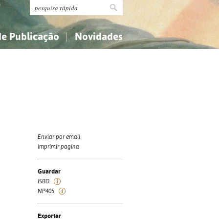
de Publicação
Novidades
s
Religião...
Religião...
Ciências aplicadas...
Ciências aplicadas...
História, geografia, biografias...
História, geografia, biografias...
Enviar por email
Imprimir página
Guardar
ISBD
NP405
Exportar