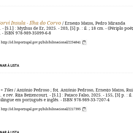
orvi Insula - Ilha do Corvo
/ Ernesto Matos, Pedro Miranda
 [S.l.] : Mythus de Er, 2025. - 203, [5] p. : il. ; 18 cm. - (Périplo poé
. - ISBN 978-989-35099-6-8
: http://id.bnportugal.gov.pt/bib/bibnacional/2254841
NAR À LISTA
=
Tiles
/ António Pedroso ; fot. António Pedroso, Ernesto Matos, Rui
. e rev. Rita Bettencourt. - [S.l.] : Pataco Falso, 2025. - 155, [3] p. : il.
bilingue em português e inglês. - ISBN 978-989-33-7207-4
: http://id.bnportugal.gov.pt/bib/bibnacional/2217395
NAR À LISTA