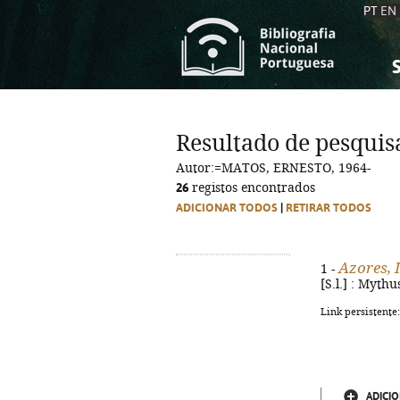
PT
EN
S
S
C
C
Resultado de pesquis
C
C
Autor:=MATOS, ERNESTO, 1964-
A
A
26
registos encontrados
ADICIONAR TODOS
|
RETIRAR TODOS
Azores, 
1 -
[S.l.] : Mythu
Link persistente
ADICIO