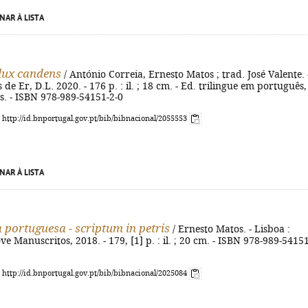
NAR À LISTA
lux candens
/ António Correia, Ernesto Matos ; trad. José Valente. 
s de Er, D.L. 2020. - 176 p. : il. ; 18 cm. - Ed. trilingue em português,
ês. - ISBN 978-989-54151-2-0
: http://id.bnportugal.gov.pt/bib/bibnacional/2055553
NAR À LISTA
 portuguesa - scriptum in petris
/ Ernesto Matos. - Lisboa :
ve Manuscritos, 2018. - 179, [1] p. : il. ; 20 cm. - ISBN 978-989-54151
: http://id.bnportugal.gov.pt/bib/bibnacional/2025084