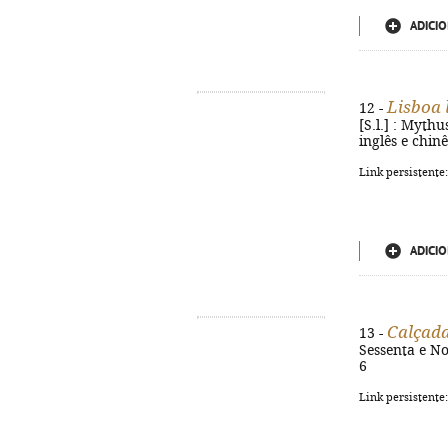
ADICIO
Lisboa 
12 -
[S.l.] : Mythu
inglês e chin
Link persistente
ADICIO
Calçada
13 -
Sessenta e No
6
Link persistente