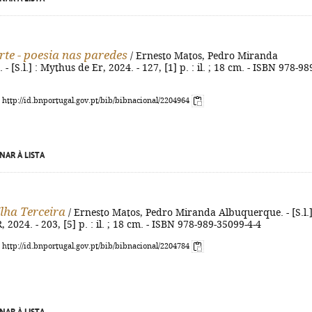
rte - poesia nas paredes
/ Ernesto Matos, Pedro Miranda
 [S.l.] : Mythus de Er, 2024. - 127, [1] p. : il. ; 18 cm. - ISBN 978-98
: http://id.bnportugal.gov.pt/bib/bibnacional/2204964
NAR À LISTA
Ilha Terceira
/ Ernesto Matos, Pedro Miranda Albuquerque. - [S.l.]
2024. - 203, [5] p. : il. ; 18 cm. - ISBN 978-989-35099-4-4
: http://id.bnportugal.gov.pt/bib/bibnacional/2204784