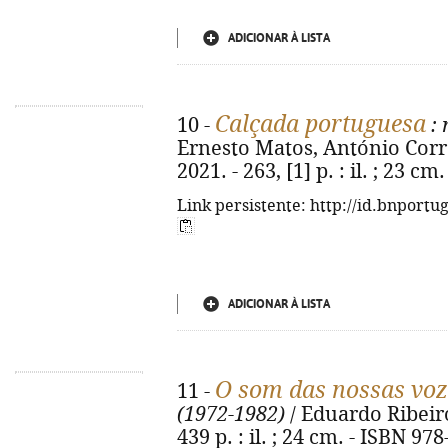
ADICIONAR À LISTA
Calçada portuguesa
10 -
: 
Ernesto Matos, António Corre
2021. - 263, [1] p. : il. ; 23 
Link persistente: http://id.bnportu
ADICIONAR À LISTA
O som das nossas voz
11 -
(1972-1982)
/ Eduardo Ribeiro.
439 p. : il. ; 24 cm. - ISBN 97