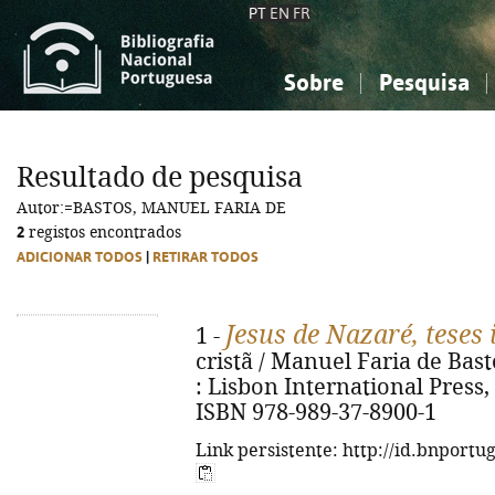
PT
EN
FR
Sobre
Pesquisa
Sobre a Bibliografia Nacional
Simples
Conhecimento, Informação...
Conhecimento, Informação...
Combinada
A
Resultado de pesquisa
Ciências sociais...
Ciências sociais...
Autor:=BASTOS, MANUEL FARIA DE
Arte, desporto...
Arte, desporto...
2
registos encontrados
ADICIONAR TODOS
|
RETIRAR TODOS
Jesus de Nazaré, teses 
1 -
cristã / Manuel Faria de Basto
: Lisbon International Press, 20
ISBN 978-989-37-8900-1
Link persistente: http://id.bnportu