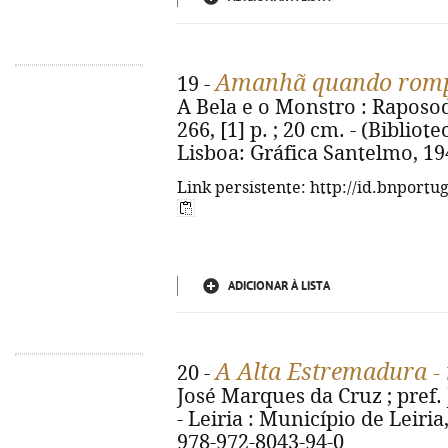
Amanhã quando romp
19 -
A Bela e o Monstro : Raposodi
266, [1] p. ; 20 cm. - (Bibliot
Lisboa: Gráfica Santelmo, 19
Link persistente: http://id.bnportu
ADICIONAR À LISTA
A Alta Estremadura 
20 -
José Marques da Cruz ; pref.
- Leiria : Município de Leiria,
978-972-8043-94-0