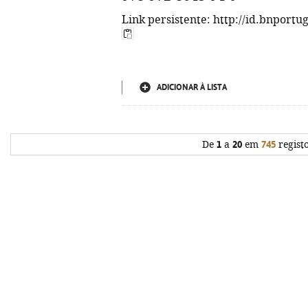
Link persistente: http://id.bnportu
ADICIONAR À LISTA
De
1
a
20
em
745
regist