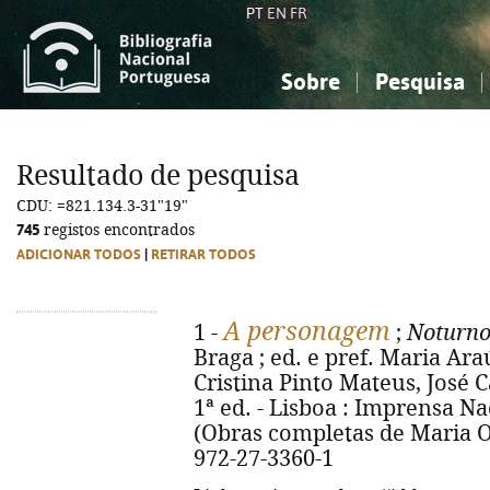
PT
EN
FR
Sobre
Pesquisa
Sobre a Bibliografia Nacional
Simples
Conhecimento, Informação...
Conhecimento, Informação...
Combinada
A
Resultado de pesquisa
Ciências sociais...
Ciências sociais...
CDU: =821.134.3-31"19"
Arte, desporto...
Arte, desporto...
745
registos encontrados
ADICIONAR TODOS
|
RETIRAR TODOS
A personagem
1 -
;
Noturn
Braga ; ed. e pref. Maria Araú
Cristina Pinto Mateus, José C
1ª ed. - Lisboa : Imprensa Nac
(Obras completas de Maria On
972-27-3360-1