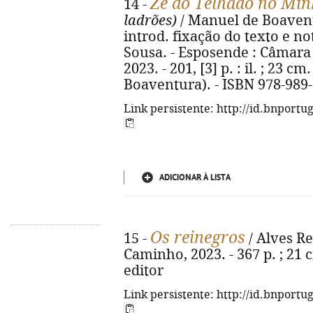
Zé do Telhado no Mi
14 -
ladrões)
/ Manuel de Boaventu
introd. fixação do texto e n
Sousa. - Esposende : Câmara
2023. - 201, [3] p. : il. ; 23 
Boaventura). - ISBN 978-989
Link persistente: http://id.bnportu
ADICIONAR À LISTA
Os reinegros
15 -
/ Alves Red
Caminho, 2023. - 367 p. ; 21 c
editor
Link persistente: http://id.bnportu