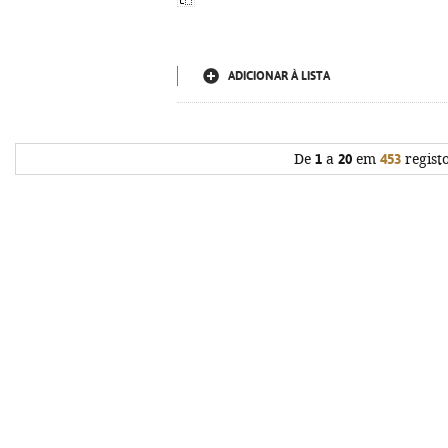
ADICIONAR À LISTA
De
1
a
20
em
453
regist