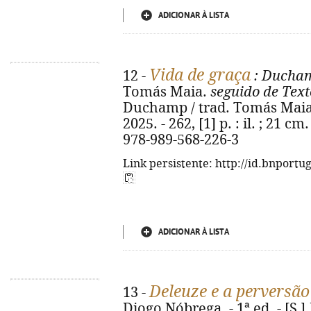
ADICIONAR À LISTA
Vida de graça
12 -
: Ducham
Tomás Maia.
seguido de Text
Duchamp / trad. Tomás Maia. -
2025. - 262, [1] p. : il. ; 21 cm
978-989-568-226-3
Link persistente: http://id.bnportu
ADICIONAR À LISTA
Deleuze e a perversã
13 -
Diogo Nóbrega. - 1ª ed. - [S.l