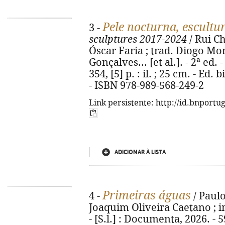
Pele nocturna, escultu
3 -
sculptures 2017-2024
/ Rui Ch
Óscar Faria ; trad. Diogo Mon
Gonçalves... [et al.]. - 2ª ed.
354, [5] p. : il. ; 25 cm. - Ed
- ISBN 978-989-568-249-2
Link persistente: http://id.bnportu
ADICIONAR À LISTA
Primeiras águas
4 -
/ Paulo
Joaquim Oliveira Caetano ; i
- [S.l.] : Documenta, 2026. - 59,