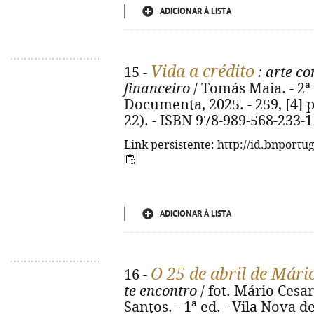
ADICIONAR À LISTA
Vida a crédito
15 -
: arte c
financeiro
/ Tomás Maia. - 2ª 
Documenta, 2025. - 259, [4] p.
22). - ISBN 978-989-568-233-1
Link persistente: http://id.bnportu
ADICIONAR À LISTA
O 25 de abril de Mári
16 -
te encontro
/ fot. Mário Cesa
Santos. - 1ª ed. - Vila Nova