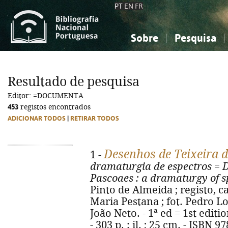
PT
EN
FR
Sobre
Pesquisa
Sobre a Bibliografia Nacional
Simples
Conhecimento, Informação...
Conhecimento, Informação...
Combinada
A
Resultado de pesquisa
Ciências sociais...
Ciências sociais...
Editor: =DOCUMENTA
Arte, desporto...
Arte, desporto...
453
registos encontrados
ADICIONAR TODOS
|
RETIRAR TODOS
Desenhos de Teixeira 
1 -
dramaturgia de espectros
=
D
Pascoaes
: a dramaturgy of s
Pinto de Almeida ; registo, 
Maria Pestana ; fot. Pedro L
João Neto. - 1ª ed = 1st edit
- 303 p. : il. ; 25 cm. - ISBN 