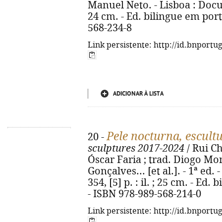
Manuel Neto. - Lisboa : Docume
24 cm. - Ed. bilingue em port
568-234-8
Link persistente: http://id.bnportu
ADICIONAR À LISTA
Pele nocturna, escult
20 -
sculptures 2017-2024
/ Rui Ch
Óscar Faria ; trad. Diogo Mon
Gonçalves... [et al.]. - 1ª ed.
354, [5] p. : il. ; 25 cm. - Ed
- ISBN 978-989-568-214-0
Link persistente: http://id.bnportu