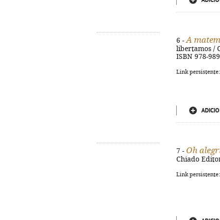
ADICIO
A matemá
6 -
libertamos / 
ISBN 978-989
Link persistente
ADICIO
Oh alegr
7 -
Chiado Editor
Link persistente