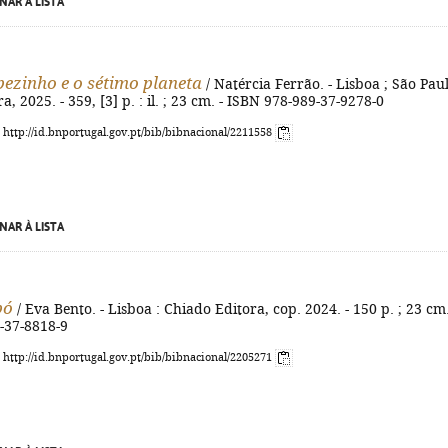
NAR À LISTA
pezinho e o sétimo planeta
/ Natércia Ferrão. - Lisboa ; São Paul
, 2025. - 359, [3] p. : il. ; 23 cm. - ISBN 978-989-37-9278-0
: http://id.bnportugal.gov.pt/bib/bibnacional/2211558
NAR À LISTA
pó
/ Eva Bento. - Lisboa : Chiado Editora, cop. 2024. - 150 p. ; 23 cm.
-37-8818-9
: http://id.bnportugal.gov.pt/bib/bibnacional/2205271