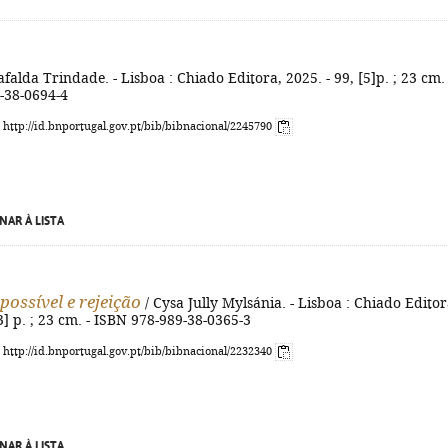
falda Trindade. - Lisboa : Chiado Editora, 2025. - 99, [5]p. ; 23 cm. 
-38-0694-4
: http://id.bnportugal.gov.pt/bib/bibnacional/2245790
NAR À LISTA
ossível e rejeição
/ Cysa Jully Mylsánia. - Lisboa : Chiado Editor
[3] p. ; 23 cm. - ISBN 978-989-38-0365-3
: http://id.bnportugal.gov.pt/bib/bibnacional/2232340
NAR À LISTA