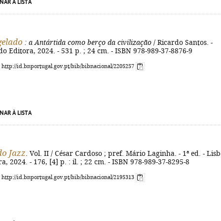
NAR À LISTA
gelado
: a Antártida como berço da civilização
/ Ricardo Santos. -
do Editora, 2024. - 531 p. ; 24 cm. - ISBN 978-989-37-8876-9
: http://id.bnportugal.gov.pt/bib/bibnacional/2205257
NAR À LISTA
do Jazz
. Vol. II / César Cardoso ; pref. Mário Laginha. - 1ª ed. - Lisb
, 2024. - 176, [4] p. : il. ; 22 cm. - ISBN 978-989-37-8295-8
: http://id.bnportugal.gov.pt/bib/bibnacional/2195313