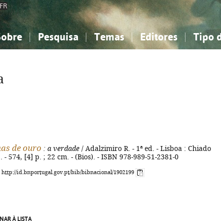
FR
Sobre
Pesquisa
Temas
Editores
Tipo 
obre a Bibliografia Nacional
imples
onhecimento, Informação...
onhecimento, Informação...
Combinada
A minha lista
Como utilizar
Filosofia, psicologia...
Filosofia, psicologia...
Perguntas frequente
a
iências sociais...
iências sociais...
Ciências exatas e naturais...
Ciências exatas e naturais...
rte, desporto...
rte, desporto...
Literatura, linguística...
Literatura, linguística...
as de ouro
: a verdade
/ Adalzimiro R. - 1ª ed. - Lisboa : Chiado
 - 574, [4] p. ; 22 cm. - (Bios). - ISBN 978-989-51-2381-0
: http://id.bnportugal.gov.pt/bib/bibnacional/1902199
NAR À LISTA