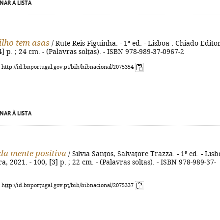
NAR À LISTA
ilho tem asas
/ Rute Reis Figuinha. - 1ª ed. - Lisboa : Chiado Edito
4] p. ; 24 cm. - (Palavras soltas). - ISBN 978-989-37-0967-2
: http://id.bnportugal.gov.pt/bib/bibnacional/2075354
NAR À LISTA
a mente positiva
/ Silvia Santos, Salvatore Trazza. - 1ª ed. - Lisb
, 2021. - 100, [3] p. ; 22 cm. - (Palavras soltas). - ISBN 978-989-37-
: http://id.bnportugal.gov.pt/bib/bibnacional/2075337