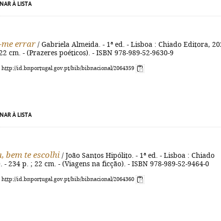
NAR À LISTA
-me errar
/ Gabriela Almeida. - 1ª ed. - Lisboa : Chiado Editora, 20
; 22 cm. - (Prazeres poéticos). - ISBN 978-989-52-9630-9
: http://id.bnportugal.gov.pt/bib/bibnacional/2064359
NAR À LISTA
, bem te escolhi
/ João Santos Hipólito. - 1ª ed. - Lisboa : Chiado
. - 234 p. ; 22 cm. - (Viagens na ficção). - ISBN 978-989-52-9464-0
: http://id.bnportugal.gov.pt/bib/bibnacional/2064360