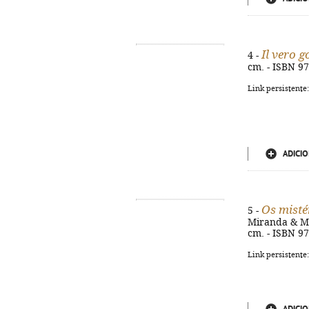
Il vero g
4 -
cm. - ISBN 9
Link persistente
ADICIO
Os misté
5 -
Miranda & Mir
cm. - ISBN 9
Link persistente