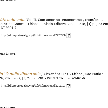
NAR À LISTA
tica da vida
. Vol. II, Com amor nos enamoramos, transformamo
Catarina Gomes. - Lisboa : Chiado Editora, 2025. - 218, [4] p. ; 23 cm.
-37-9901-7
: http://id.bnportugal.gov.pt/bib/bibnacional/2225960
NAR À LISTA
ia! O quão divina sois
/ Alexandra Dias. - Lisboa ; São Paulo :
a, 2025. - 57, [3] p. ; 23 cm. - ISBN 978-989-37-9461-6
: http://id.bnportugal.gov.pt/bib/bibnacional/2212103