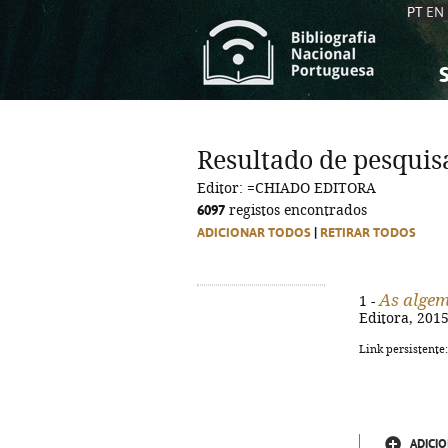
PT
EN
S
S
C
C
Resultado de pesquis
C
C
Editor: =CHIADO EDITORA
A
A
6097
registos encontrados
ADICIONAR TODOS
|
RETIRAR TODOS
As algem
1 -
Editora, 2015.
Link persistente
ADICIO