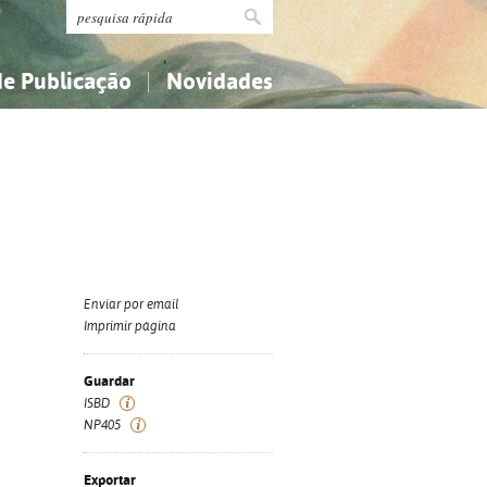
de Publicação
Novidades
s
Religião...
Religião...
Ciências aplicadas...
Ciências aplicadas...
História, geografia, biografias...
História, geografia, biografias...
Enviar por email
Imprimir página
Guardar
ISBD
NP405
Exportar