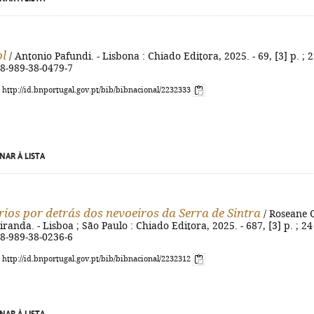
ol
/ Antonio Pafundi. - Lisbona : Chiado Editora, 2025. - 69, [3] p. ; 
78-989-38-0479-7
: http://id.bnportugal.gov.pt/bib/bibnacional/2232333
NAR À LISTA
rios por detrás dos nevoeiros da Serra de Sintra
/ Roseane 
anda. - Lisboa ; São Paulo : Chiado Editora, 2025. - 687, [3] p. ; 24
78-989-38-0236-6
: http://id.bnportugal.gov.pt/bib/bibnacional/2232312