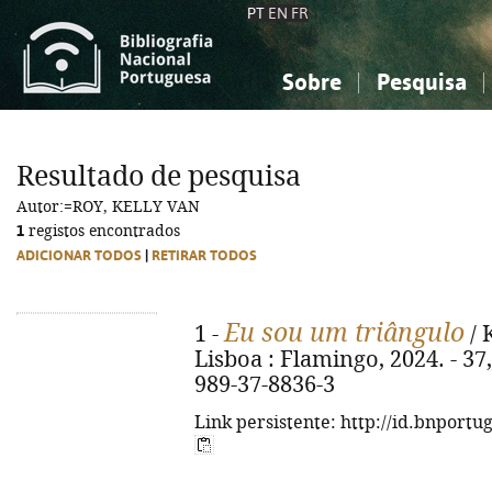
PT
EN
FR
Sobre
Pesquisa
Sobre a Bibliografia Nacional
Simples
Conhecimento, Informação...
Conhecimento, Informação...
Combinada
A
Resultado de pesquisa
Ciências sociais...
Ciências sociais...
Autor:=ROY, KELLY VAN
Arte, desporto...
Arte, desporto...
1
registos encontrados
ADICIONAR TODOS
|
RETIRAR TODOS
Eu sou um triângulo
1 -
/ 
Lisboa : Flamingo, 2024. - 37, [
989-37-8836-3
Link persistente: http://id.bnportu