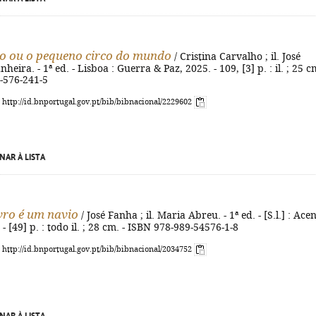
o ou o pequeno circo do mundo
/ Cristina Carvalho ; il. José
eira. - 1ª ed. - Lisboa : Guerra & Paz, 2025. - 109, [3] p. : il. ; 25 cm
-576-241-5
: http://id.bnportugal.gov.pt/bib/bibnacional/2229602
NAR À LISTA
vro é um navio
/ José Fanha ; il. Maria Abreu. - 1ª ed. - [S.l.] : Ace
- [49] p. : todo il. ; 28 cm. - ISBN 978-989-54576-1-8
: http://id.bnportugal.gov.pt/bib/bibnacional/2034752