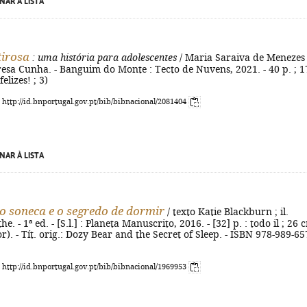
NAR À LISTA
irosa
: uma história para adolescentes
/ Maria Saraiva de Menezes 
eresa Cunha. - Banguim do Monte : Tecto de Nuvens, 2021. - 40 p. ; 1
felizes! ; 3)
: http://id.bnportugal.gov.pt/bib/bibnacional/2081404
NAR À LISTA
o soneca e o segredo de dormir
/ texto Katie Blackburn ; il.
. - 1ª ed. - [S.l.] : Planeta Manuscrito, 2016. - [32] p. : todo il ; 26 c
r). - Tít. orig.: Dozy Bear and the Secret of Sleep. - ISBN 978-989-65
: http://id.bnportugal.gov.pt/bib/bibnacional/1969953