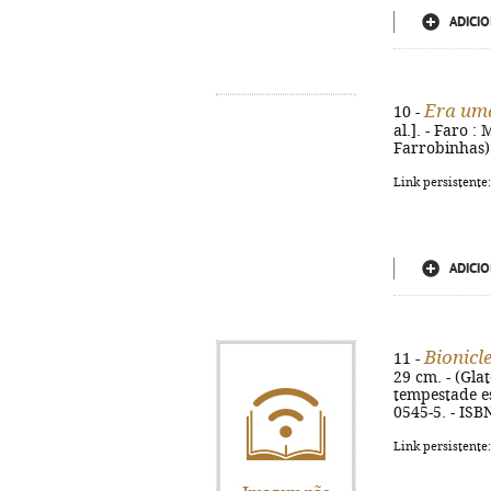
ADICIO
Era uma
10 -
al.]. - Faro :
Farrobinhas)
Link persistente
ADICIO
Bionicl
11 -
29 cm. - (Glat
tempestade es
0545-5. - ISB
Link persistente