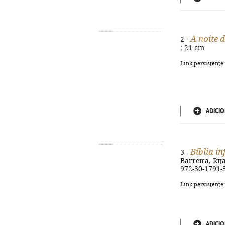
A noite 
2 -
; 21 cm
Link persistente
ADICIO
Bíblia in
3 -
Barreira, Rita
972-30-1791-
Link persistente
ADICIO