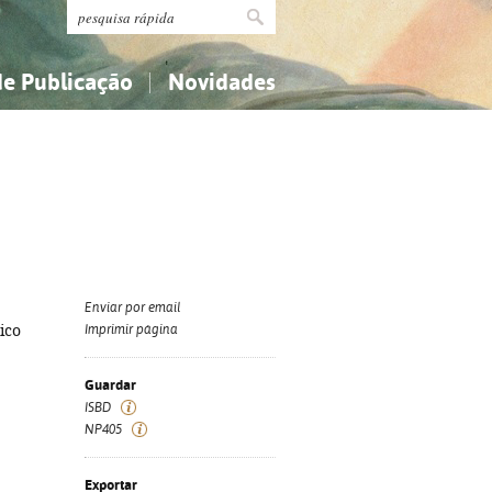
de Publicação
Novidades
s
Religião...
Religião...
Ciências aplicadas...
Ciências aplicadas...
História, geografia, biografias...
História, geografia, biografias...
Enviar por email
ico
Imprimir página
Guardar
ISBD
NP405
Exportar