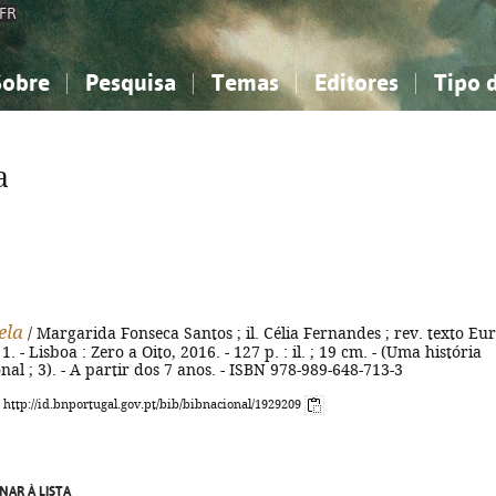
FR
Sobre
Pesquisa
Temas
Editores
Tipo 
obre a Bibliografia Nacional
imples
onhecimento, Informação...
onhecimento, Informação...
Combinada
A minha lista
Como utilizar
Filosofia, psicologia...
Filosofia, psicologia...
Perguntas frequente
a
iências sociais...
iências sociais...
Ciências exatas e naturais...
Ciências exatas e naturais...
rte, desporto...
rte, desporto...
Literatura, linguística...
Literatura, linguística...
ela
/ Margarida Fonseca Santos ; il. Célia Fernandes ; rev. texto Eur
. - Lisboa : Zero a Oito, 2016. - 127 p. : il. ; 19 cm. - (Uma história
nal ; 3). - A partir dos 7 anos. - ISBN 978-989-648-713-3
: http://id.bnportugal.gov.pt/bib/bibnacional/1929209
NAR À LISTA