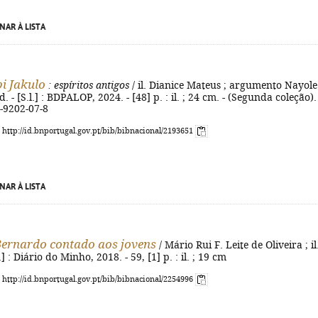
NAR À LISTA
i Jakulo
: espíritos antigos
/ il. Dianice Mateus ; argumento Nayole
d. - [S.l.] : BDPALOP, 2024. - [48] p. : il. ; 24 cm. - (Segunda coleção). 
-9202-07-8
: http://id.bnportugal.gov.pt/bib/bibnacional/2193651
NAR À LISTA
Bernardo contado aos jovens
/ Mário Rui F. Leite de Oliveira ; il
.] : Diário do Minho, 2018. - 59, [1] p. : il. ; 19 cm
: http://id.bnportugal.gov.pt/bib/bibnacional/2254996