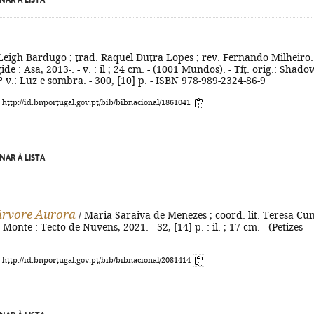
NAR À LISTA
Leigh Bardugo ; trad. Raquel Dutra Lopes ; rev. Fernando Milheiro.
gide : Asa, 2013-. - v. : il ; 24 cm. - (1001 Mundos). - Tít. orig.: Shado
º v.: Luz e sombra. - 300, [10] p. - ISBN 978-989-2324-86-9
: http://id.bnportugal.gov.pt/bib/bibnacional/1861041
NAR À LISTA
 árvore Aurora
/ Maria Saraiva de Menezes ; coord. lit. Teresa Cu
onte : Tecto de Nuvens, 2021. - 32, [14] p. : il. ; 17 cm. - (Petizes
: http://id.bnportugal.gov.pt/bib/bibnacional/2081414