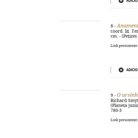
ADICIO
Anament
8 -
coord. lit. T
cm. - (Petizes 
Link persistente
ADICIO
O ursinh
9 -
Richard Smythe
(Planeta junio
780-3
Link persistente