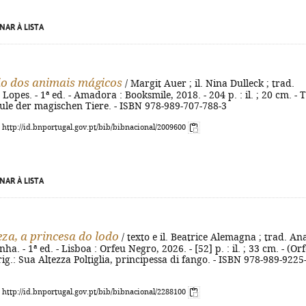
NAR À LISTA
io dos animais mágicos
/ Margit Auer ; il. Nina Dulleck ; trad.
opes. - 1ª ed. - Amadora : Booksmile, 2018. - 204 p. : il. ; 20 cm. - T
hule der magischen Tiere. - ISBN 978-989-707-788-3
: http://id.bnportugal.gov.pt/bib/bibnacional/2009600
NAR À LISTA
eza, a princesa do lodo
/ texto e il. Beatrice Alemagna ; trad. An
ha. - 1ª ed. - Lisboa : Orfeu Negro, 2026. - [52] p. : il. ; 33 cm. - (Or
orig.: Sua Altezza Poltiglia, principessa di fango. - ISBN 978-989-9225
: http://id.bnportugal.gov.pt/bib/bibnacional/2288100