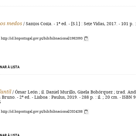
dos medos
/ Santos Costa. - 1ª ed. - [S.l.] : Sete Vidas, 2017. - 101 p. : 
: http://id.bnportugal.gov.pt/bib/bibnacional/1982093
NAR À LISTA
fantil
/ Ómar León ; il. Daniel Murillo, Gisela Bohórquez ; trad. An
 Bruno. - 2ª ed. - Lisboa : Paulus, 2019. - 288 p. : il. ; 20 cm. - ISBN 
5
: http://id.bnportugal.gov.pt/bib/bibnacional/2024288
NAR À LISTA