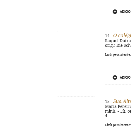
ADICIO
O colég
14 -
Raquel Dutra L
orig.: Die Sc
Link persistente
ADICIO
Sua Alt
15 -
Maria Pereirin
mini). - Tít. 
4
Link persistente