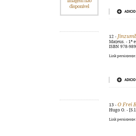
ADICIO
Jinzumb
12 -
Mateus. - 1ª e
ISBN 978-989
Link persistente
ADICIO
O Frei 
13 -
Hugo O. - [S.l
Link persistente