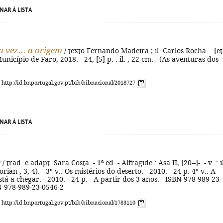
NAR À LISTA
 vez... a origem
/ texto Fernando Madeira ; il. Carlos Rocha... [et
 Município de Faro, 2018. - 24, [5] p. : il. ; 22 cm. - (As aventuras dos
: http://id.bnportugal.gov.pt/bib/bibnacional/2018727
NAR À LISTA
e
/ trad. e adapt. Sara Costa. - 1ª ed. - Alfragide : Asa II, [20--]-. - v. : il
orian ; 3, 4). - 3º v.: Os mistérios do deserto. - 2010. - 24 p. 4º v.: A
tá a chegar. - 2010. - 24 p. - A partir dos 3 anos. - ISBN 978-989-23-
N 978-989-23-0546-2
: http://id.bnportugal.gov.pt/bib/bibnacional/1783110