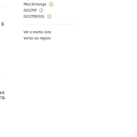
MarcXchange
ISO2709
ISO2709(ISIS)
il.
Ver a minha lista
Voltar ao registo
dré
978-