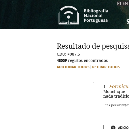
PT
EN
S
S
C
C
Resultado de pesquis
C
C
CDU: =087.5
A
A
48059
registos encontrados
ADICIONAR TODOS
|
RETIRAR TODOS
Formigu
1 -
Monchique. - 1
nada tradicio
Link persistente
ADICIO