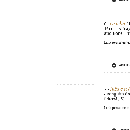
ADICIO
Grisha
6 -
/ 
1ª ed. - Alfra
and Bone. - 1
Link persistente
ADICIO
Inês e a
7 -
- Banguim do M
felizes! ; 5)
Link persistente