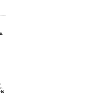
ít.
a
feu
-40-