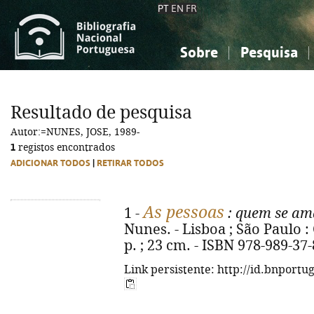
PT
EN
FR
Sobre
Pesquisa
Sobre a Bibliografia Nacional
Simples
Conhecimento, Informação...
Conhecimento, Informação...
Combinada
A
Resultado de pesquisa
Ciências sociais...
Ciências sociais...
Autor:=NUNES, JOSE, 1989-
Arte, desporto...
Arte, desporto...
1
registos encontrados
ADICIONAR TODOS
|
RETIRAR TODOS
As pessoas
1 -
: quem se ama
Nunes. - Lisboa ; São Paulo : 
p. ; 23 cm. - ISBN 978-989-37
Link persistente: http://id.bnportu