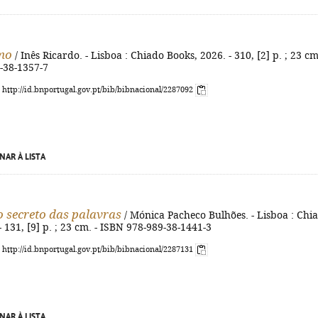
mo
/ Inês Ricardo. - Lisboa : Chiado Books, 2026. - 310, [2] p. ; 23 cm
-38-1357-7
: http://id.bnportugal.gov.pt/bib/bibnacional/2287092
NAR À LISTA
o secreto das palavras
/ Mónica Pacheco Bulhões. - Lisboa : Chi
- 131, [9] p. ; 23 cm. - ISBN 978-989-38-1441-3
: http://id.bnportugal.gov.pt/bib/bibnacional/2287131
NAR À LISTA