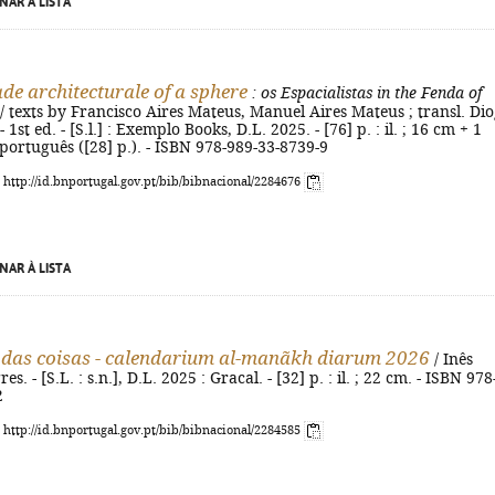
NAR À LISTA
e architecturale of a sphere
: os Espacialistas in the Fenda of
/ texts by Francisco Aires Mateus, Manuel Aires Mateus ; transl. Di
1st ed. - [S.l.] : Exemplo Books, D.L. 2025. - [76] p. : il. ; 16 cm + 1
ortuguês ([28] p.). - ISBN 978-989-33-8739-9
: http://id.bnportugal.gov.pt/bib/bibnacional/2284676
NAR À LISTA
das coisas - calendarium al-manãkh diarum 2026
/ Inês
s. - [S.L. : s.n.], D.L. 2025 : Gracal. - [32] p. : il. ; 22 cm. - ISBN 978
2
: http://id.bnportugal.gov.pt/bib/bibnacional/2284585