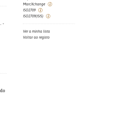
MarcXchange
ISO2709
ISO2709(ISIS)
. -
Ver a minha lista
Voltar ao registo
ado