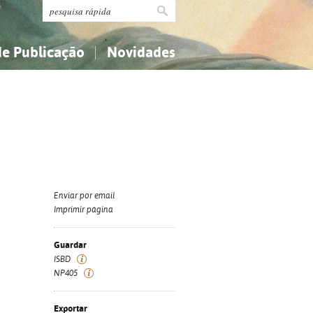
de Publicação
Novidades
s
Religião...
Religião...
Ciências aplicadas...
Ciências aplicadas...
História, geografia, biografias...
História, geografia, biografias...
Enviar por email
Imprimir página
Guardar
ISBD
NP405
Exportar