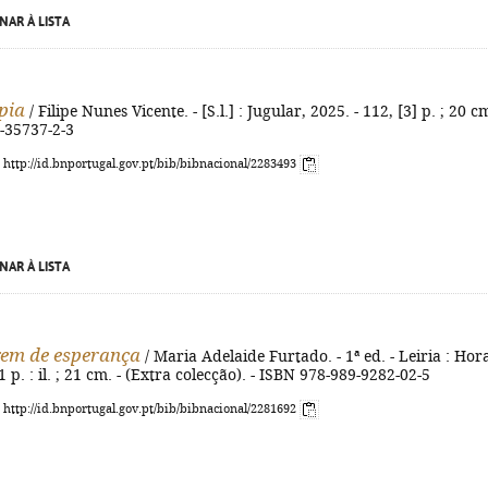
NAR À LISTA
pia
/ Filipe Nunes Vicente. - [S.l.] : Jugular, 2025. - 112, [3] p. ; 20 cm
-35737-2-3
: http://id.bnportugal.gov.pt/bib/bibnacional/2283493
NAR À LISTA
em de esperança
/ Maria Adelaide Furtado. - 1ª ed. - Leiria : Hor
1 p. : il. ; 21 cm. - (Extra colecção). - ISBN 978-989-9282-02-5
: http://id.bnportugal.gov.pt/bib/bibnacional/2281692