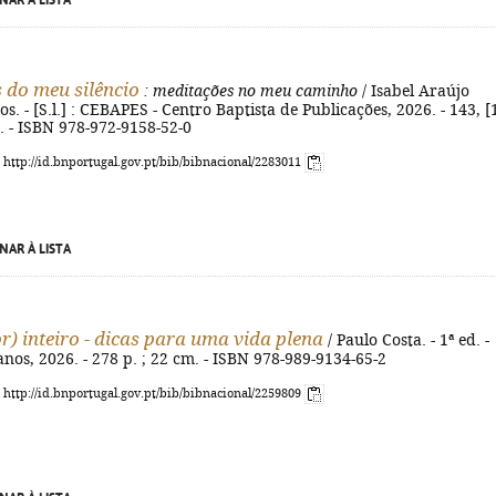
NAR À LISTA
 do meu silêncio
: meditações no meu caminho
/ Isabel Araújo
s. - [S.l.] : CEBAPES - Centro Baptista de Publicações, 2026. - 143, [
cm. - ISBN 978-972-9158-52-0
: http://id.bnportugal.gov.pt/bib/bibnacional/2283011
NAR À LISTA
or) inteiro - dicas para uma vida plena
/ Paulo Costa. - 1ª ed. -
ianos, 2026. - 278 p. ; 22 cm. - ISBN 978-989-9134-65-2
: http://id.bnportugal.gov.pt/bib/bibnacional/2259809