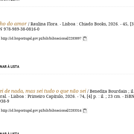
ho do amor
/ Raulina Flora. - Lisboa : Chiado Books, 2026. - 45, [3
BN 978-989-38-0816-0
: http://id.bnportugal.gov.pt/bib/bibnacional/2283897
NAR À LISTA
ei de nada, mas sei tudo o que não sei
/ Benedita Bourdain ; il
al. - Lisboa : Primeiro Capítulo, 2026. - 74, [4] p. : il. ; 23 cm. - ISB
938-9
: http://id.bnportugal.gov.pt/bib/bibnacional/2283314