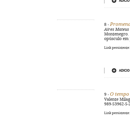
ADICIO
Promenad
8 -
Aires Mateus
Montenegro. - 
opúsculo em p
Link persistente
ADICIO
O tempo 
9 -
Valente Milagre
989-53962-5-
Link persistente