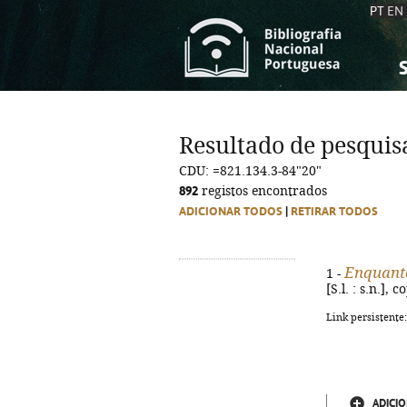
PT
EN
S
S
C
C
Resultado de pesquis
C
C
CDU: =821.134.3-84"20"
A
A
892
registos encontrados
ADICIONAR TODOS
|
RETIRAR TODOS
Enquant
1 -
[S.l. : s.n.],
Link persistente
ADICIO