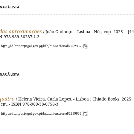
NAR À LISTA
 das aproximações
/ João Guilhoto. - Lisboa : Nós, cop. 2025. - [44]
BN 978-989-36287-1-3
: http://id.bnportugal.gov.pt/bib/bibnacional/2262357
NAR À LISTA
 quatro
/ Helena Vieira, Carla Lopes. - Lisboa : Chiado Books, 2025. 
23 cm. - ISBN 978-989-38-0758-3
: http://id.bnportugal.gov.pt/bib/bibnacional/2259953