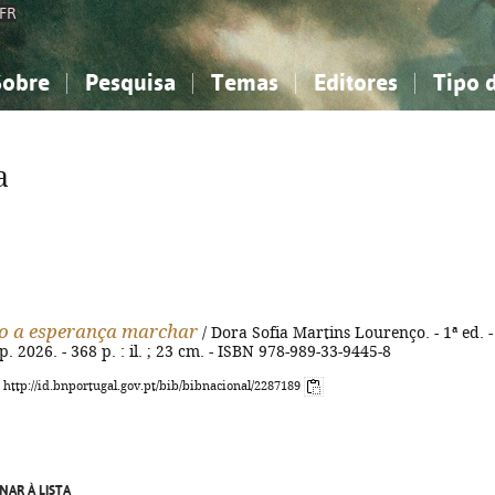
FR
Sobre
Pesquisa
Temas
Editores
Tipo 
obre a Bibliografia Nacional
imples
onhecimento, Informação...
onhecimento, Informação...
Combinada
A minha lista
Como utilizar
Filosofia, psicologia...
Filosofia, psicologia...
Perguntas frequente
a
iências sociais...
iências sociais...
Ciências exatas e naturais...
Ciências exatas e naturais...
rte, desporto...
rte, desporto...
Literatura, linguística...
Literatura, linguística...
o a esperança marchar
/ Dora Sofia Martins Lourenço. - 1ª ed. -
 cop. 2026. - 368 p. : il. ; 23 cm. - ISBN 978-989-33-9445-8
: http://id.bnportugal.gov.pt/bib/bibnacional/2287189
NAR À LISTA