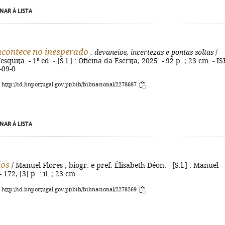
NAR À LISTA
acontece no inesperado
: devaneios, incertezas e pontas soltas
/
quita. - 1ª ed. - [S.l.] : Oficina da Escrita, 2025. - 92 p. ; 23 cm. - I
-09-0
: http://id.bnportugal.gov.pt/bib/bibnacional/2278687
NAR À LISTA
ios
/ Manuel Flores ; biogr. e pref. Élisabeth Déon. - [S.l.] : Manuel
 172, [3] p. : il. ; 23 cm
: http://id.bnportugal.gov.pt/bib/bibnacional/2278269