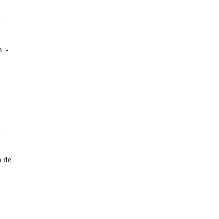
. -
a de