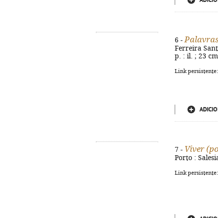
ADICIO
Palavras
6 -
Ferreira Santo
p. : il. ; 23 
Link persistente
ADICIO
Viver (p
7 -
Porto : Sales
Link persistente