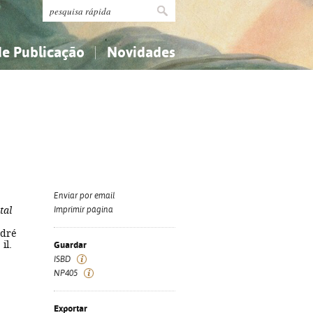
de Publicação
Novidades
s
Religião...
Religião...
Ciências aplicadas...
Ciências aplicadas...
História, geografia, biografias...
História, geografia, biografias...
Enviar por email
tal
Imprimir página
ndré
il.
Guardar
ISBD
NP405
Exportar