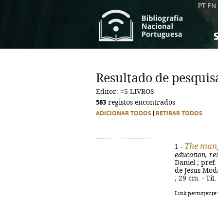
PT
EN
S
S
C
C
Resultado de pesquis
C
C
Editor: =5 LIVROS
A
A
583
registos encontrados
ADICIONAR TODOS
|
RETIRAR TODOS
The mang
1 -
education, re
Daniel ; pref
de Jesus Moda 
; 29 cm. - Tí
Link persistente