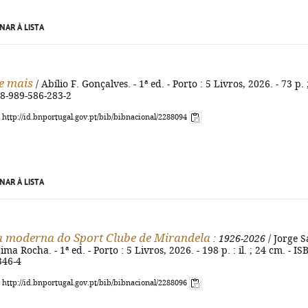
NAR À LISTA
e mais
/ Abílio F. Gonçalves. - 1ª ed. - Porto : 5 Livros, 2026. - 73 p. 
78-989-586-283-2
: http://id.bnportugal.gov.pt/bib/bibnacional/2288094
NAR À LISTA
a moderna do Sport Clube de Mirandela
: 1926-2026
/ Jorge S
ima Rocha. - 1ª ed. - Porto : 5 Livros, 2026. - 198 p. : il. ; 24 cm. - IS
346-4
: http://id.bnportugal.gov.pt/bib/bibnacional/2288096