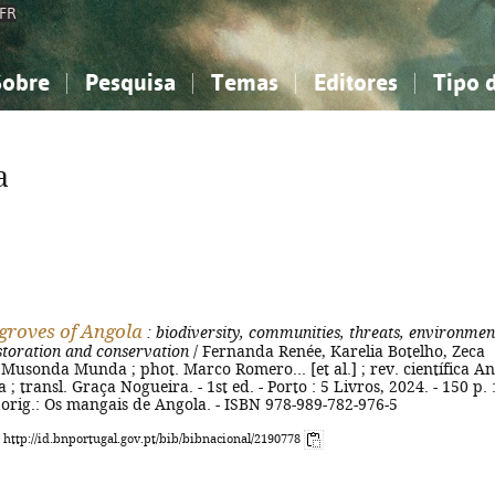
FR
Sobre
Pesquisa
Temas
Editores
Tipo 
obre a Bibliografia Nacional
imples
onhecimento, Informação...
onhecimento, Informação...
Combinada
A minha lista
Como utilizar
Filosofia, psicologia...
Filosofia, psicologia...
Perguntas frequente
a
iências sociais...
iências sociais...
Ciências exatas e naturais...
Ciências exatas e naturais...
rte, desporto...
rte, desporto...
Literatura, linguística...
Literatura, linguística...
roves of Angola
: biodiversity, communities, threats, environmen
storation and conservation
/ Fernanda Renée, Karelia Botelho, Zeca
. Musonda Munda ; phot. Marco Romero... [et al.] ; rev. científica A
; transl. Graça Nogueira. - 1st ed. - Porto : 5 Livros, 2024. - 150 p. : 
t. orig.: Os mangais de Angola. - ISBN 978-989-782-976-5
: http://id.bnportugal.gov.pt/bib/bibnacional/2190778