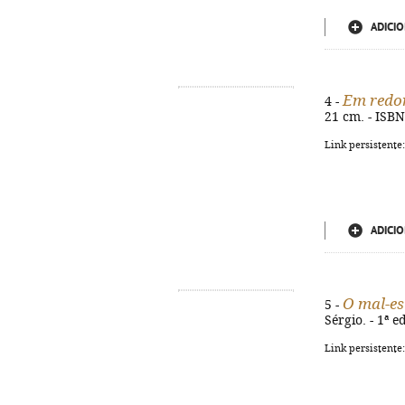
ADICIO
Em redor
4 -
21 cm. - ISB
Link persistente
ADICIO
O mal-es
5 -
Sérgio. - 1ª e
Link persistente