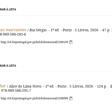
NAR À LISTA
as marcantes
/ Rui Sérgio. - 1ª ed. - Porto : 5 Livros, 2026. - 47 p. 
78-989-586-285-6
: http://id.bnportugal.gov.pt/bib/bibnacional/2288156
NAR À LISTA
her
/ Alice de Lima Novo. - 1ª ed. - Porto : 5 Livros, 2026. - 124 p. : il
N 978-989-586-291-7
: http://id.bnportugal.gov.pt/bib/bibnacional/2288099