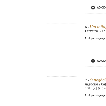
ADICIO
Um milag
6 -
Ferreira. - 1ª
Link persistente
ADICIO
O negóci
7 -
negócios
/ Cat
131, [2] p. ;
Link persistente