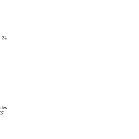
; 24
ales
BN