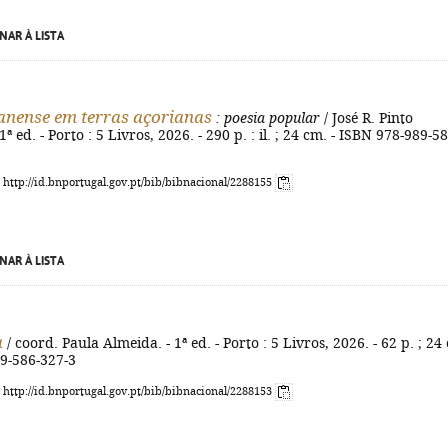
NAR À LISTA
nense em terras açorianas
: poesia popular
/ José R. Pinto
ª ed. - Porto : 5 Livros, 2026. - 290 p. : il. ; 24 cm. - ISBN 978-989-58
: http://id.bnportugal.gov.pt/bib/bibnacional/2288155
NAR À LISTA
a
/ coord. Paula Almeida. - 1ª ed. - Porto : 5 Livros, 2026. - 62 p. ; 24
89-586-327-3
: http://id.bnportugal.gov.pt/bib/bibnacional/2288153