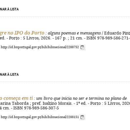
NAR À LISTA
re no IPO do Porto
: alguns poemas e mensagens
/ Eduardo Pin
 ed. - Porto : 5 Livros, 2026. - 167 p. ; 21 cm. - ISBN 978-989-586-271
: http://id.bnportugal.gov.pt/bib/bibnacional/2288752
NAR À LISTA
o começa em ti
: um livro que inicia no ser e termina no plano de
arina Taborda ; pref. Isaltino Morais. - 1ª ed. - Porto : 5 Livros, 2026
 24 cm. - ISBN 978-989-586-307-5
: http://id.bnportugal.gov.pt/bib/bibnacional/2288151