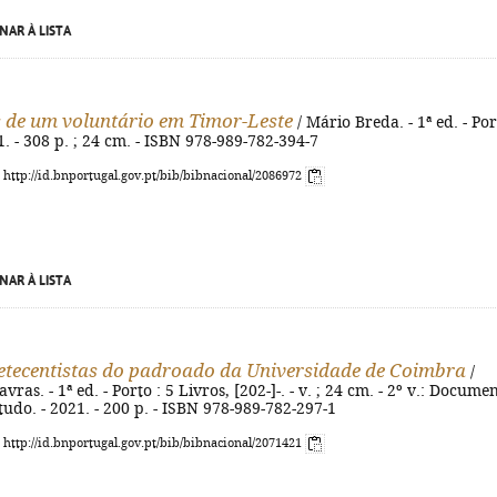
NAR À LISTA
 de um voluntário em Timor-Leste
/ Mário Breda. - 1ª ed. - Por
1. - 308 p. ; 24 cm. - ISBN 978-989-782-394-7
: http://id.bnportugal.gov.pt/bib/bibnacional/2086972
NAR À LISTA
setecentistas do padroado da Universidade de Coimbra
/
as. - 1ª ed. - Porto : 5 Livros, [202-]-. - v. ; 24 cm. - 2º v.: Docume
tudo. - 2021. - 200 p. - ISBN 978-989-782-297-1
: http://id.bnportugal.gov.pt/bib/bibnacional/2071421