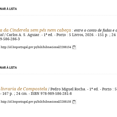
NAR À LISTA
ia da Cinderela sem pés nem cabeça
: entre o conto de fadas e 
ial
/ Carlos A. S. Aguiar. - 1ª ed. - Porto : 5 Livros, 2026. - 151 p. ; 24
89-586-286-3
: http://id.bnportugal.gov.pt/bib/bibnacional/2288154
NAR À LISTA
 livraria de Compostela
/ Pedro Miguel Rocha. - 1ª ed. - Porto : 5
 - 167 p. ; 24 cm. - ISBN 978-989-586-281-8
: http://id.bnportugal.gov.pt/bib/bibnacional/2288158