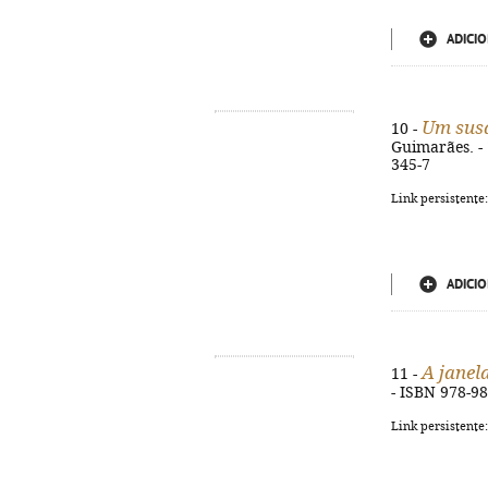
ADICIO
Um susa
10 -
Guimarães. - 1
345-7
Link persistente
ADICIO
A janel
11 -
- ISBN 978-9
Link persistente