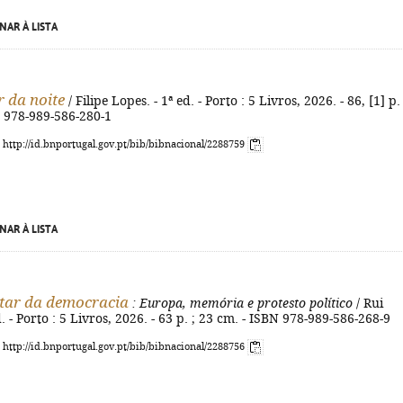
NAR À LISTA
 da noite
/ Filipe Lopes. - 1ª ed. - Porto : 5 Livros, 2026. - 86, [1] p. 
N 978-989-586-280-1
: http://id.bnportugal.gov.pt/bib/bibnacional/2288759
NAR À LISTA
tar da democracia
: Europa, memória e protesto político
/ Rui
d. - Porto : 5 Livros, 2026. - 63 p. ; 23 cm. - ISBN 978-989-586-268-9
: http://id.bnportugal.gov.pt/bib/bibnacional/2288756