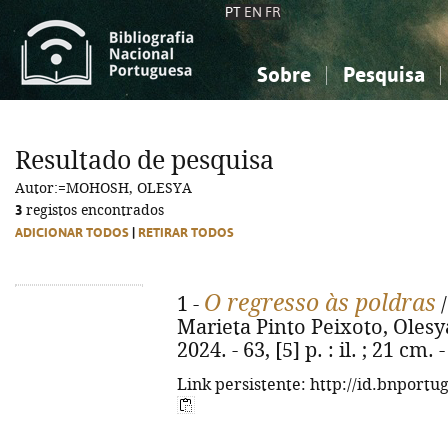
PT
EN
FR
Sobre
Pesquisa
Sobre a Bibliografia Nacional
Simples
Conhecimento, Informação...
Conhecimento, Informação...
Combinada
A
Resultado de pesquisa
Ciências sociais...
Ciências sociais...
Autor:=MOHOSH, OLESYA
Arte, desporto...
Arte, desporto...
3
registos encontrados
ADICIONAR TODOS
|
RETIRAR TODOS
O regresso às poldras
1 -
/
Marieta Pinto Peixoto, Olesy
2024. - 63, [5] p. : il. ; 21 cm
Link persistente: http://id.bnportu