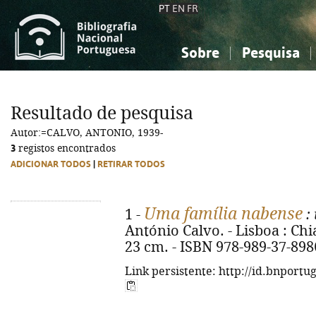
PT
EN
FR
Sobre
Pesquisa
Sobre a Bibliografia Nacional
Simples
Conhecimento, Informação...
Conhecimento, Informação...
Combinada
A
Resultado de pesquisa
Ciências sociais...
Ciências sociais...
Autor:=CALVO, ANTONIO, 1939-
Arte, desporto...
Arte, desporto...
3
registos encontrados
ADICIONAR TODOS
|
RETIRAR TODOS
Uma família nabense
1 -
:
António Calvo. - Lisboa : Chia
23 cm. - ISBN 978-989-37-898
Link persistente: http://id.bnportu