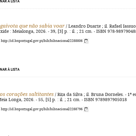
NAR À LISTA
a gaivota que não sabia voar
/ Leandro Duarte ; il. Rafael Iassuo.
xide : Meialonga, 2026. - 39, [3] p. : il. ; 21 cm. - ISBN 978-9897904
: http://id.bnportugal.gov.pt/bib/bibnacional/2288806
NAR À LISTA
dos corações saltitantes
/ Rita da Silva ; il. Bruna Dorneles. - 1ª ed
eia Longa, 2026. - 55, [5] p. : il. ; 21 cm. - ISBN 9789897905018
: http://id.bnportugal.gov.pt/bib/bibnacional/2288796