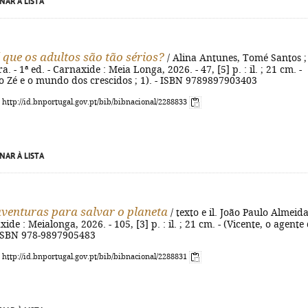
NAR À LISTA
 que os adultos são tão sérios?
/ Alina Antunes, Tomé Santos ; 
a. - 1ª ed. - Carnaxide : Meia Longa, 2026. - 47, [5] p. : il. ; 21 cm. -
o Zé e o mundo dos crescidos ; 1). - ISBN 9789897903403
: http://id.bnportugal.gov.pt/bib/bibnacional/2288833
NAR À LISTA
venturas para salvar o planeta
/ texto e il. João Paulo Almeida
xide : Meialonga, 2026. - 105, [3] p. : il. ; 21 cm. - (Vicente, o agente
 ISBN 978-9897905483
: http://id.bnportugal.gov.pt/bib/bibnacional/2288831