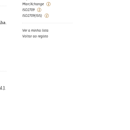
MarcXchange
ISO2709
ISO2709(ISIS)
nha.
Ver a minha lista
Voltar ao registo
l.].