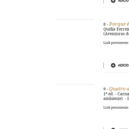
ADICIO
Porque é
8 -
Quélia Ferreir
(Aventuras d
Link persistente
ADICIO
Quatro a
9 -
1ª ed. - Carna
ambiente). -
Link persistente