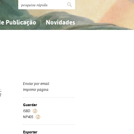
de Publicação
Novidades
s
Religião...
Religião...
Ciências aplicadas...
Ciências aplicadas...
História, geografia, biografias...
História, geografia, biografias...
Enviar por email
;
Imprimir página
7
Guardar
ISBD
NP405
Exportar