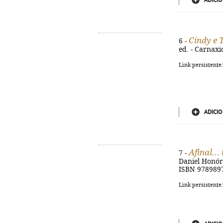
ADICIO
Cindy e 
6 -
ed. - Carnaxid
Link persistente
ADICIO
Afinal...
7 -
Daniel Honório
ISBN 978989
Link persistente