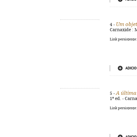
Um objet
4 -
Carnaxide : M
Link persistente
ADICIO
A última
5 -
1ª ed. - Carna
Link persistente