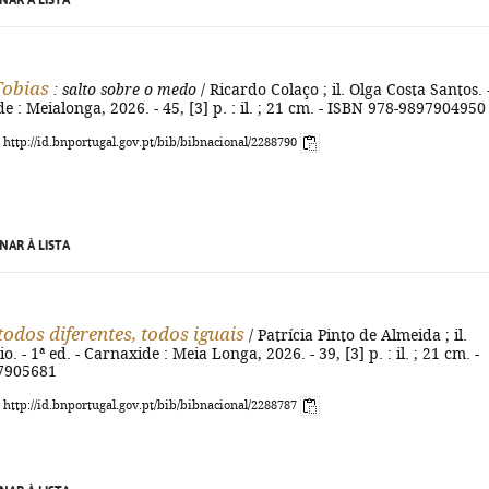
NAR À LISTA
Tobias
: salto sobre o medo
/ Ricardo Colaço ; il. Olga Costa Santos. 
e : Meialonga, 2026. - 45, [3] p. : il. ; 21 cm. - ISBN 978-9897904950
: http://id.bnportugal.gov.pt/bib/bibnacional/2288790
NAR À LISTA
 todos diferentes, todos iguais
/ Patrícia Pinto de Almeida ; il.
. - 1ª ed. - Carnaxide : Meia Longa, 2026. - 39, [3] p. : il. ; 21 cm. -
7905681
: http://id.bnportugal.gov.pt/bib/bibnacional/2288787