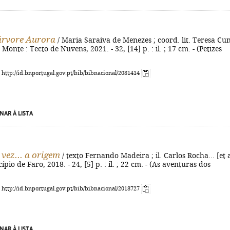
 árvore Aurora
/ Maria Saraiva de Menezes ; coord. lit. Teresa Cu
onte : Tecto de Nuvens, 2021. - 32, [14] p. : il. ; 17 cm. - (Petizes
: http://id.bnportugal.gov.pt/bib/bibnacional/2081414
NAR À LISTA
vez... a origem
/ texto Fernando Madeira ; il. Carlos Rocha... [et a
ípio de Faro, 2018. - 24, [5] p. : il. ; 22 cm. - (As aventuras dos
: http://id.bnportugal.gov.pt/bib/bibnacional/2018727
NAR À LISTA