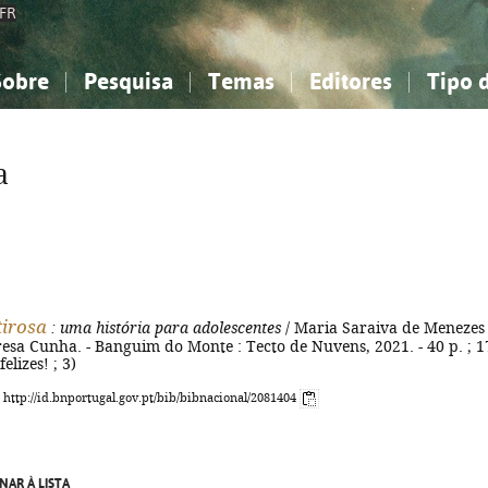
FR
Sobre
Pesquisa
Temas
Editores
Tipo 
obre a Bibliografia Nacional
imples
onhecimento, Informação...
onhecimento, Informação...
Combinada
A minha lista
Como utilizar
Filosofia, psicologia...
Filosofia, psicologia...
Perguntas frequente
a
iências sociais...
iências sociais...
Ciências exatas e naturais...
Ciências exatas e naturais...
rte, desporto...
rte, desporto...
Literatura, linguística...
Literatura, linguística...
irosa
: uma história para adolescentes
/ Maria Saraiva de Menezes 
eresa Cunha. - Banguim do Monte : Tecto de Nuvens, 2021. - 40 p. ; 1
felizes! ; 3)
: http://id.bnportugal.gov.pt/bib/bibnacional/2081404
NAR À LISTA