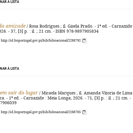
NAR À LISTA
da amizade
/ Rosa Rodrigues ; il. Gisela Prado. - 1ª ed. - Carnaxide 
26. - 37, [3] p. : il. ; 21 cm. - ISBN 978-9897905834
: http://id.bnportugal.gov.pt/bib/bibnacional/2288792
NAR À LISTA
sem sair do lugar
/ Micaela Marques ; il. Amanda Vitoria de Lima
. - 1ª ed. - Carnaxide : Meia Longa, 2026. - 71, [3] p. : il. ; 21 cm. -
97906039
: http://id.bnportugal.gov.pt/bib/bibnacional/2288785