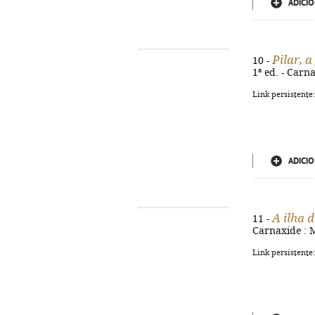
ADICIO
Pilar, 
10 -
1ª ed. - Carna
Link persistente
ADICIO
A ilha 
11 -
Carnaxide : M
Link persistente