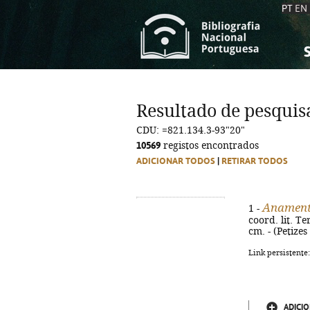
PT
EN
S
S
C
C
Resultado de pesquis
C
C
CDU: =821.134.3-93"20"
A
A
10569
registos encontrados
ADICIONAR TODOS
|
RETIRAR TODOS
Anament
1 -
coord. lit. T
cm. - (Petizes 
Link persistente
ADICIO