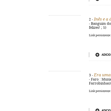
Inês e a
2 -
- Banguim do M
felizes! ; 5)
Link persistente
ADICIO
Era uma 
3 -
- Faro : Munic
Farrobinhas)
Link persistente
ADICIO