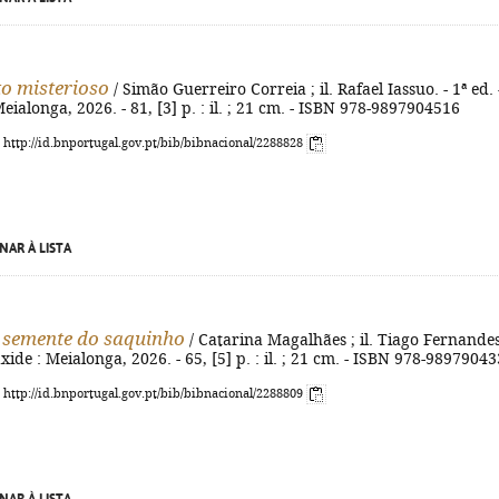
o misterioso
/ Simão Guerreiro Correia ; il. Rafael Iassuo. - 1ª ed. 
eialonga, 2026. - 81, [3] p. : il. ; 21 cm. - ISBN 978-9897904516
: http://id.bnportugal.gov.pt/bib/bibnacional/2288828
NAR À LISTA
 semente do saquinho
/ Catarina Magalhães ; il. Tiago Fernandes
xide : Meialonga, 2026. - 65, [5] p. : il. ; 21 cm. - ISBN 978-9897904
: http://id.bnportugal.gov.pt/bib/bibnacional/2288809