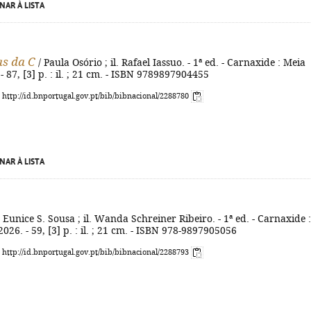
NAR À LISTA
as da C
/ Paula Osório ; il. Rafael Iassuo. - 1ª ed. - Carnaxide : Meia
- 87, [3] p. : il. ; 21 cm. - ISBN 9789897904455
: http://id.bnportugal.gov.pt/bib/bibnacional/2288780
NAR À LISTA
 Eunice S. Sousa ; il. Wanda Schreiner Ribeiro. - 1ª ed. - Carnaxide :
026. - 59, [3] p. : il. ; 21 cm. - ISBN 978-9897905056
: http://id.bnportugal.gov.pt/bib/bibnacional/2288793