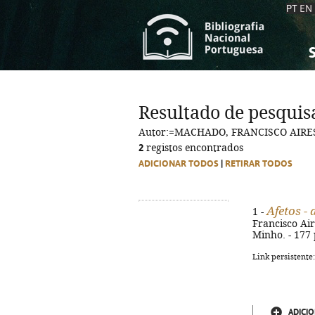
PT
EN
S
S
C
C
Resultado de pesquis
C
C
Autor:=MACHADO, FRANCISCO AIRES
A
A
2
registos encontrados
ADICIONAR TODOS
|
RETIRAR TODOS
Afetos -
1 -
Francisco Air
Minho. - 177 p
Link persistente
ADICIO