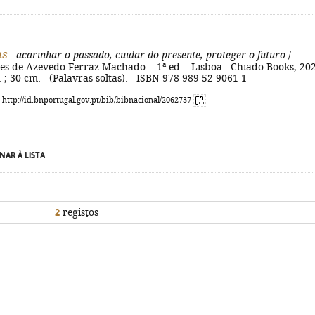
as
: acarinhar o passado, cuidar do presente, proteger o futuro
/
es de Azevedo Ferraz Machado. - 1ª ed. - Lisboa : Chiado Books, 202
il. ; 30 cm. - (Palavras soltas). - ISBN 978-989-52-9061-1
: http://id.bnportugal.gov.pt/bib/bibnacional/2062737
NAR À LISTA
2
registos