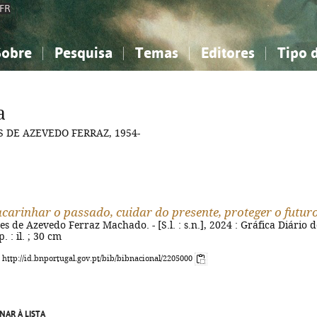
FR
Sobre
Pesquisa
Temas
Editores
Tipo 
obre a Bibliografia Nacional
imples
onhecimento, Informação...
onhecimento, Informação...
Combinada
A minha lista
Como utilizar
Filosofia, psicologia...
Filosofia, psicologia...
Perguntas frequente
a
iências sociais...
iências sociais...
Ciências exatas e naturais...
Ciências exatas e naturais...
 DE AZEVEDO FERRAZ, 1954-
rte, desporto...
rte, desporto...
Literatura, linguística...
Literatura, linguística...
 acarinhar o passado, cuidar do presente, proteger o futur
es de Azevedo Ferraz Machado. - [S.l. : s.n.], 2024 : Gráfica Diário 
. : il. ; 30 cm
: http://id.bnportugal.gov.pt/bib/bibnacional/2205000
NAR À LISTA