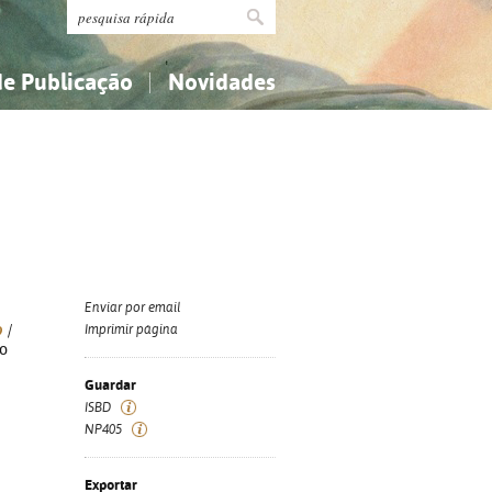
de Publicação
Novidades
s
Religião...
Religião...
Ciências aplicadas...
Ciências aplicadas...
História, geografia, biografias...
História, geografia, biografias...
Enviar por email
o
/
Imprimir página
do
Guardar
ISBD
NP405
Exportar