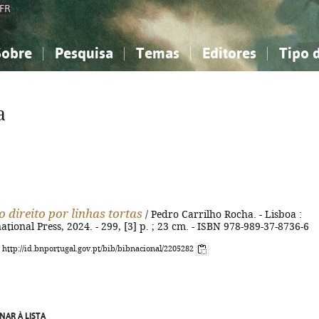
FR
Sobre
Pesquisa
Temas
Editores
Tipo 
obre a Bibliografia Nacional
imples
onhecimento, Informação...
onhecimento, Informação...
Combinada
A minha lista
Como utilizar
Filosofia, psicologia...
Filosofia, psicologia...
Perguntas frequente
a
iências sociais...
iências sociais...
Ciências exatas e naturais...
Ciências exatas e naturais...
rte, desporto...
rte, desporto...
Literatura, linguística...
Literatura, linguística...
 direito por linhas tortas
/ Pedro Carrilho Rocha. - Lisboa :
ational Press, 2024. - 299, [3] p. ; 23 cm. - ISBN 978-989-37-8736-6
: http://id.bnportugal.gov.pt/bib/bibnacional/2205282
NAR À LISTA