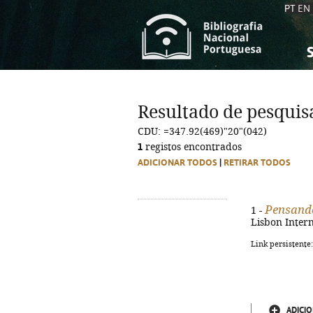
PT
EN
S
S
C
C
Resultado de pesquis
C
C
CDU: =347.92(469)"20"(042)
A
A
1
registos encontrados
ADICIONAR TODOS
|
RETIRAR TODOS
Pensando
1 -
Lisbon Intern
Link persistente
ADICIO