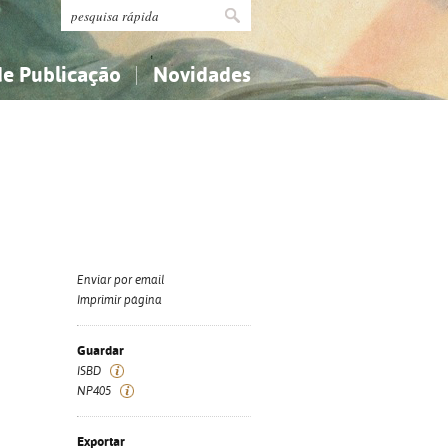
de Publicação
Novidades
s
Religião...
Religião...
Ciências aplicadas...
Ciências aplicadas...
História, geografia, biografias...
História, geografia, biografias...
Enviar por email
Imprimir página
Guardar
ISBD
NP405
Exportar